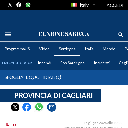
Italy
ACCEDI
METEO
ProgrammaUS
Video
Sardegna
Italia
Mondo
Po
COMUNI AL VOTO
Incendi
Sos Sardegna
Incidenti
Cagli
TEMI CALDI DI OGGI:
VIDEO
SFOGLIA IL QUOTIDIANO
FOTO
PROVINCIA DI CAGLIARI
CRONACA SARDEGNA
CAGLIARI
PROVINCIA DI CAGLIARI
SULCIS IGLESIENTE
14 giugno 2026 alle 12:00
IL TEST
aggiornato il 14 giugno 2026 alle 12:03