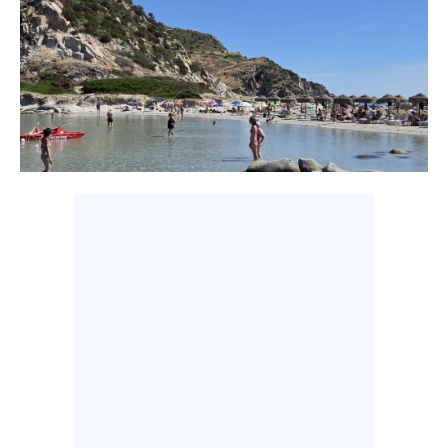
LAVORO
BANDI
SPORT IN SARDEGNA
SPORT
RISULTATI E CLASSIFICHE
CALCIO
CALCIO REGIONALE
BASKET
VOLLEY
MOTORI
TENNIS
ALTRI SPORT
CULTURA