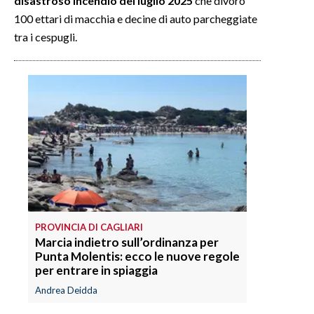
disastroso incendio del luglio 2025
che divorò
100 ettari di macchia e decine di auto parcheggiate
INFO AZIENDE
tra i cespugli.
ABBONATI
ANNUNCI
NECROLOGI
PUBBLICITÀ
SPIAGGE
STORE
PROVINCIA DI CAGLIARI
Marcia indietro sull’ordinanza per
Punta Molentis: ecco le nuove regole
per entrare in spiaggia
Andrea Deidda