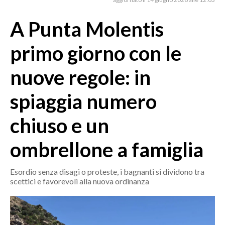
MEDIO CAMPIDANO
ORISTANO E PROVINCIA
A Punta Molentis
SASSARI E PROVINCIA
primo giorno con le
GALLURA
NUORO E PROVINCIA
nuove regole: in
OGLIASTRA
spiaggia numero
AGENDA
chiuso e un
CRONACA
ITALIA
ombrellone a famiglia
MONDO
Esordio senza disagi o proteste, i bagnanti si dividono tra
POLITICA
scettici e favorevoli alla nuova ordinanza
ECONOMIA
SERVIZI ALLE IMPRESE