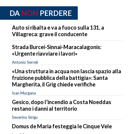
DA
NON
PERDERE
Auto si ribalta e va a fuoco sulla 131, a
Villagreca: grave il conducente
Strada Burcei-Sinnai-Maracalagonis:
«Urgente riavviare i lavori»
Antonio Serreli
«Una struttura in acqua non lascia spazio alla
fruizione pubblica della battigia»: Santa
Margherita, il Grig chiede verifiche
Ivan Murgana
Gesico, dopo l’incendio a Costa Noeddas
restano i danni al territorio
Severino Sirigu
Domus de Maria festeggia le Cinque Vele