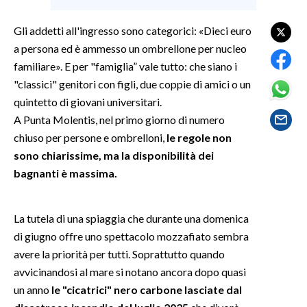
Gli addetti all'ingresso sono categorici: «Dieci euro
SPETTACOLI
a persona ed è ammesso un ombrellone per nucleo
GOSSIP
familiare». E per "famiglia” vale tutto: che siano i
"classici" genitori con figli, due coppie di amici o un
SALUTE
quintetto di giovani universitari.
A Punta Molentis, nel primo giorno di numero
SARDEGNA TURISMO
chiuso per persone e ombrelloni,
le regole non
sono chiarissime, ma la disponibilità dei
SARDI NEL MONDO
bagnanti è massima.
NOTIZIE
EVENTI
La tutela di una spiaggia che durante una domenica
di giugno offre uno spettacolo mozzafiato sembra
#CARAUNIONE
avere la priorità per tutti. Soprattutto quando
3 MINUTI CON
avvicinandosi al mare si notano ancora dopo quasi
un anno
le "cicatrici" nero carbone lasciate dal
INSULARITÀ