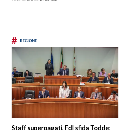
#
REGIONE
Staff superpagati, FdI sfida Todde: