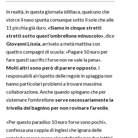
In realtà, in questa giornata idilliaca, qualcuno che
storce il naso spunta comunque sotto il sole che alle
11 picchia già duro.
«Siamo in cinque stretti
stretti sotto quest'ombrellone minuscolo»
, dice
Giovanni Lissia
, arrivato a metà mattina con
quattro compagni di scuola: «Pagare 50 euro per
fare questi sacrifici forse non ne vale la pena».
Molti altri sono però di parere opposto.
I
responsabili al rispetto delle regole in spiaggia non
hanno particolari problemi a trovare massima
collaborazione. Anche quando spiegano che per
sistemare l'ombrellone
serve necessariamente la
trivella del bagnino per non rovinare l'arenile
.
«Per questo paradiso 10 euro forse sono pochi»,
confessa una coppia di inglesi che ignara delle
regole ha messo mano al portafoglio per due lettini