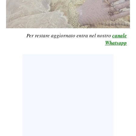
LAVORO
BANDI
SPORT IN SARDEGNA
Per restare aggiornato entra nel nostro
canale
Whatsapp
SPORT
RISULTATI E CLASSIFICHE
CALCIO
CALCIO REGIONALE
BASKET
VOLLEY
MOTORI
TENNIS
ALTRI SPORT
CULTURA