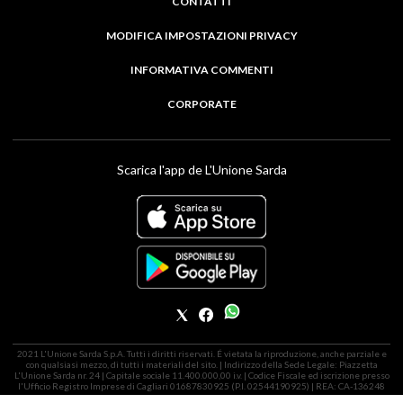
CONTATTI
MODIFICA IMPOSTAZIONI PRIVACY
INFORMATIVA COMMENTI
CORPORATE
Scarica l'app de L'Unione Sarda
2021 L'Unione Sarda S.p.A. Tutti i diritti riservati. É vietata la riproduzione, anche parziale e
con qualsiasi mezzo, di tutti i materiali del sito. | Indirizzo della Sede Legale: Piazzetta
L'Unione Sarda nr. 24 | Capitale sociale 11.400.000,00 i.v. | Codice Fiscale ed iscrizione presso
l'Ufficio Registro Imprese di Cagliari 01687830925 (P.I. 02544190925) | REA: CA-136248