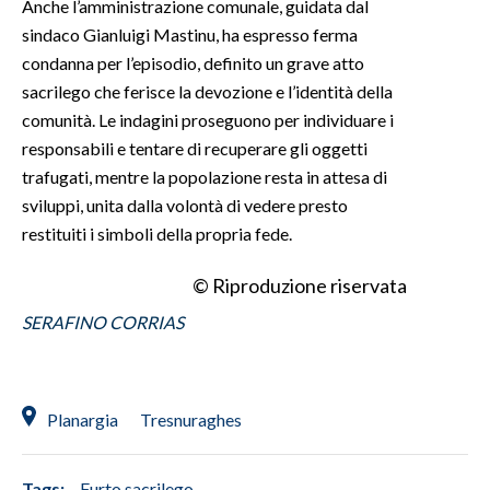
Anche l’amministrazione comunale, guidata dal
sindaco Gianluigi Mastinu, ha espresso ferma
INFO AZIENDE
condanna per l’episodio, definito un grave atto
ABBONATI
sacrilego che ferisce la devozione e l’identità della
ANNUNCI
comunità. Le indagini proseguono per individuare i
responsabili e tentare di recuperare gli oggetti
NECROLOGI
trafugati, mentre la popolazione resta in attesa di
PUBBLICITÀ
sviluppi, unita dalla volontà di vedere presto
SPIAGGE
restituiti i simboli della propria fede.
STORE
© Riproduzione riservata
SERAFINO CORRIAS
Planargia
Tresnuraghes
Tags:
Furto sacrilego