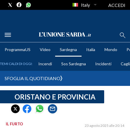
Italy
ACCEDI
METEO
ProgrammaUS
Video
Sardegna
Italia
Mondo
Po
COMUNI AL VOTO
Incendi
Sos Sardegna
Incidenti
Cagli
TEMI CALDI DI OGGI:
VIDEO
SFOGLIA IL QUOTIDIANO
FOTO
ORISTANO E PROVINCIA
CRONACA SARDEGNA
CAGLIARI
PROVINCIA DI CAGLIARI
SULCIS IGLESIENTE
IL FURTO
23 agosto 2025 alle 20:14