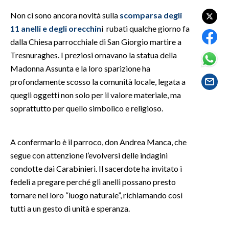
Non ci sono ancora novità sulla
scomparsa degli
SPETTACOLI
11 anelli e degli orecchin
i rubati qualche giorno fa
dalla Chiesa parrocchiale di San Giorgio martire a
GOSSIP
Tresnuraghes. I preziosi ornavano la statua della
Madonna Assunta e la loro sparizione ha
SALUTE
profondamente scosso la comunità locale, legata a
quegli oggetti non solo per il valore materiale, ma
SARDEGNA TURISMO
soprattutto per quello simbolico e religioso.
SARDI NEL MONDO
NOTIZIE
A confermarlo è il parroco, don Andrea Manca, che
EVENTI
segue con attenzione l’evolversi delle indagini
condotte dai Carabinieri. Il sacerdote ha invitato i
#CARAUNIONE
fedeli a pregare perché gli anelli possano presto
tornare nel loro “luogo naturale”, richiamando così
3 MINUTI CON
tutti a un gesto di unità e speranza.
INSULARITÀ