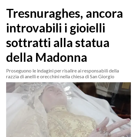
MEDIO CAMPIDANO
Tresnuraghes, ancora
ORISTANO E PROVINCIA
SASSARI E PROVINCIA
introvabili i gioielli
GALLURA
sottratti alla statua
NUORO E PROVINCIA
OGLIASTRA
della Madonna
AGENDA
Proseguono le indagini per risalire ai responsabili della
CRONACA
razzia di anelli e orecchini nella chiesa di San Giorgio
ITALIA
MONDO
POLITICA
ECONOMIA
SERVIZI ALLE IMPRESE