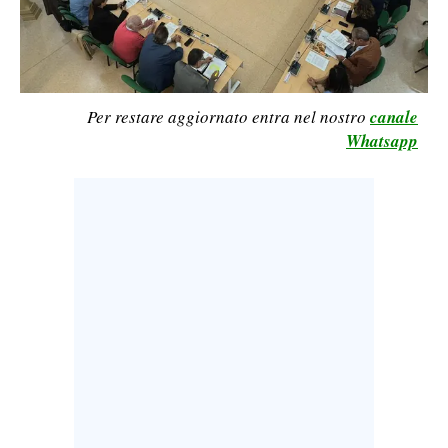
LAVORO
BANDI
SPORT IN SARDEGNA
Per restare aggiornato entra nel nostro
canale
Whatsapp
SPORT
RISULTATI E CLASSIFICHE
CALCIO
CALCIO REGIONALE
BASKET
VOLLEY
MOTORI
TENNIS
ALTRI SPORT
CULTURA