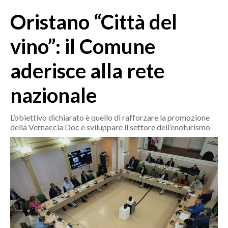
MEDIO CAMPIDANO
Oristano “Città del
ORISTANO E PROVINCIA
SASSARI E PROVINCIA
vino”: il Comune
GALLURA
aderisce alla rete
NUORO E PROVINCIA
OGLIASTRA
nazionale
AGENDA
L’obiettivo dichiarato è quello di rafforzare la promozione
CRONACA
della Vernaccia Doc e sviluppare il settore dell’enoturismo
ITALIA
MONDO
POLITICA
ECONOMIA
SERVIZI ALLE IMPRESE