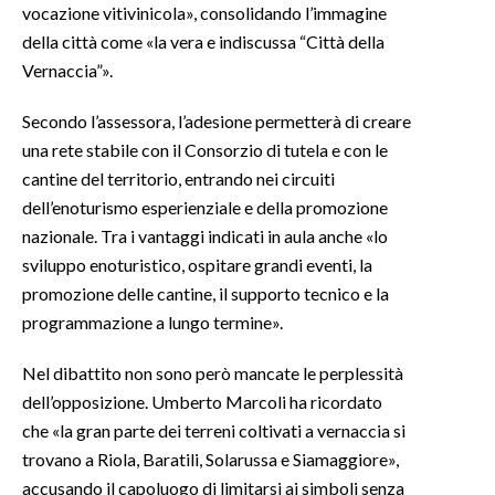
vocazione vitivinicola», consolidando l’immagine
della città come «la vera e indiscussa “Città della
INFO AZIENDE
Vernaccia”».
ABBONATI
ANNUNCI
Secondo l’assessora, l’adesione permetterà di creare
una rete stabile con il Consorzio di tutela e con le
NECROLOGI
cantine del territorio, entrando nei circuiti
PUBBLICITÀ
dell’enoturismo esperienziale e della promozione
SPIAGGE
nazionale. Tra i vantaggi indicati in aula anche «lo
STORE
sviluppo enoturistico, ospitare grandi eventi, la
promozione delle cantine, il supporto tecnico e la
programmazione a lungo termine».
Nel dibattito non sono però mancate le perplessità
dell’opposizione. Umberto Marcoli ha ricordato
che «la gran parte dei terreni coltivati a vernaccia si
trovano a Riola, Baratili, Solarussa e Siamaggiore»,
accusando il capoluogo di limitarsi ai simboli senza