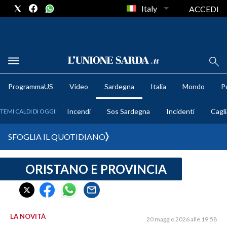
Italy
ACCEDI
METEO
ProgrammaUS
Video
Sardegna
Italia
Mondo
Po
COMUNI AL VOTO
Incendi
Sos Sardegna
Incidenti
Cagli
TEMI CALDI DI OGGI:
VIDEO
SFOGLIA IL QUOTIDIANO
FOTO
ORISTANO E PROVINCIA
CRONACA SARDEGNA
CAGLIARI
PROVINCIA DI CAGLIARI
SULCIS IGLESIENTE
LA NOVITÀ
20 maggio 2026 alle 19:58