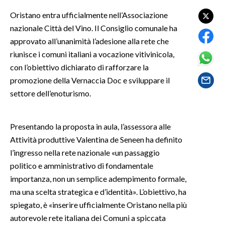
Oristano entra ufficialmente nell’Associazione
SPETTACOLI
nazionale Città del Vino. Il Consiglio comunale ha
approvato all’unanimità l’adesione alla rete che
GOSSIP
riunisce i comuni italiani a vocazione vitivinicola,
con l’obiettivo dichiarato di rafforzare la
SALUTE
promozione della Vernaccia Doc e sviluppare il
settore dell’enoturismo.
SARDEGNA TURISMO
SARDI NEL MONDO
Presentando la proposta in aula, l’assessora alle
NOTIZIE
Attività produttive Valentina de Seneen ha definito
EVENTI
l’ingresso nella rete nazionale «un passaggio
politico e amministrativo di fondamentale
#CARAUNIONE
importanza, non un semplice adempimento formale,
ma una scelta strategica e d’identità». L’obiettivo, ha
3 MINUTI CON
spiegato, è «inserire ufficialmente Oristano nella più
autorevole rete italiana dei Comuni a spiccata
INSULARITÀ