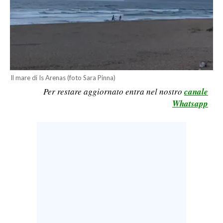
LAVORO
BANDI
SPORT IN SARDEGNA
SPORT
Il mare di Is Arenas (foto Sara Pinna)
Per restare aggiornato entra nel nostro
canale
RISULTATI E CLASSIFICHE
Whatsapp
CALCIO
CALCIO REGIONALE
BASKET
VOLLEY
MOTORI
TENNIS
ALTRI SPORT
CULTURA