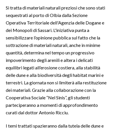
Si tratta di materiali naturali preziosi che sono stati
INFO AZIENDE
sequestrati al porto di Olbia dalla Sezione
ABBONATI
Operativa Territoriale dell'Agenzia delle Dogane e
dei Monopoli di Sassari. L'iniziativa punta a
ANNUNCI
sensibilizzare l’opinione pubblica sul fatto che la
NECROLOGI
sottrazione di materiali naturali, anche in minime
PUBBLICITÀ
quantità, determina nel tempo un progressivo
SPIAGGE
impoverimento degli arenili e altera i delicati
STORE
equilibri legati all’erosione costiera, alla stabilità
delle dune e alla biodiversità degli habitat marini e
terrestri. La giornata non si limiterà alla restituzione
dei materiali. Grazie alla collaborazione con la
Cooperativa Sociale “Nel Sinis”, gli studenti
parteciperanno a momenti di approfondimento
curati dal dottor Antonio Ricciu.
I temi trattati spazieranno dalla tutela delle dune e