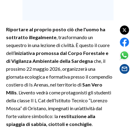
SPETTACOLI
GOSSIP
Riportare al proprio posto ciò che l'uomo ha
sottratto illegalmente
, trasformando un
SALUTE
sequestro in una lezione di civiltà. È questo il cuore
dell’
iniziativa promossa dal Corpo Forestale e
SARDEGNA TURISMO
di Vigilanza Ambientale della Sardegna
che, il
prossimo 22 maggio 2026, organizzerà una
SARDI NEL MONDO
giornata ecologica e formativa presso il compendio
NOTIZIE
costiero di Is Arenas, nel territorio di
San Vero
EVENTI
Milis
. L’evento vedrà come protagonisti gli studenti
della classe II L Cat dell’Istituto Tecnico “Lorenzo
#CARAUNIONE
Mossa” di Oristano, impegnati in un’attività dal
forte valore simbolico: la
restituzione alla
3 MINUTI CON
spiaggia di sabbia, ciottoli e conchiglie
.
INSULARITÀ