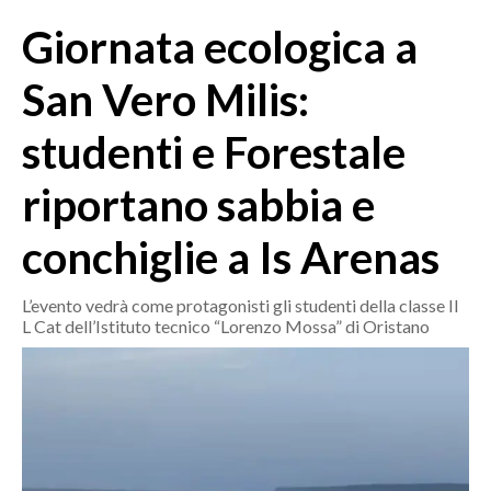
MEDIO CAMPIDANO
Giornata ecologica a
ORISTANO E PROVINCIA
SASSARI E PROVINCIA
San Vero Milis:
GALLURA
studenti e Forestale
NUORO E PROVINCIA
OGLIASTRA
riportano sabbia e
AGENDA
conchiglie a Is Arenas
CRONACA
ITALIA
L’evento vedrà come protagonisti gli studenti della classe II
L Cat dell’Istituto tecnico “Lorenzo Mossa” di Oristano
MONDO
POLITICA
ECONOMIA
SERVIZI ALLE IMPRESE