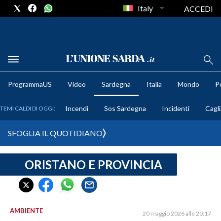
Italy
ACCEDI
METEO
ProgrammaUS
Video
Sardegna
Italia
Mondo
Po
COMUNI AL VOTO
Incendi
Sos Sardegna
Incidenti
Cagli
TEMI CALDI DI OGGI:
VIDEO
SFOGLIA IL QUOTIDIANO
FOTO
ORISTANO E PROVINCIA
CRONACA SARDEGNA
CAGLIARI
PROVINCIA DI CAGLIARI
SULCIS IGLESIENTE
AMBIENTE
20 maggio 2026 alle 20:17