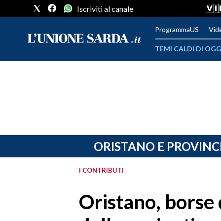
Iscriviti al canale
ProgrammaUS
Vid
TEMI CALDI DI OGG
METEO
COMUNI AL VOTO
VIDEO
FOTO
ORISTANO E PROVINC
CRONACA SARDEGNA
I CONTRIBUTI
CAGLIARI
Oristano, borse d
PROVINCIA DI CAGLIARI
SULCIS IGLESIENTE