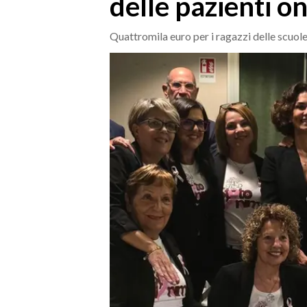
delle pazienti o
MEDIO CAMPIDANO
ORISTANO E PROVINCIA
Quattromila euro per i ragazzi delle scuo
SASSARI E PROVINCIA
GALLURA
NUORO E PROVINCIA
OGLIASTRA
AGENDA
CRONACA
ITALIA
MONDO
POLITICA
ECONOMIA
SERVIZI ALLE IMPRESE