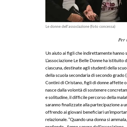
LAVORO
BANDI
Le donne dell'associazione (foto concessa)
SPORT IN SARDEGNA
Per 
SPORT
Un aiuto ai figli che indirettamente hanno s
RISULTATI E CLASSIFICHE
L’associazione Le Belle Donne ha istituito 
CALCIO
ciascuna, destinate agli studenti della scu
CALCIO REGIONALE
della scuola secondaria di secondo grado (c
BASKET
Contini di Oristano, figli di donne affette
VOLLEY
nasce dalla volontà di sostenere concretam
MOTORI
e solitudine, il difficile percorso della ma
TENNIS
saranno finalizzate alla partecipazione a u
offrendo ai giovani beneficiari un’importan
ALTRI SPORT
relazionale. “Quando una donna si ammala,
CULTURA
profondo - fanno sapere dall'associzione - I 