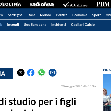
eo
Sardegna
Italia
Mondo
Politica
Economia
Sport
An
I:
Incendi
Sos Sardegna
Incidenti
Cagliari Calcio
L’IN
IA
20 maggio 2026 alle 15:36
i studio per i figli