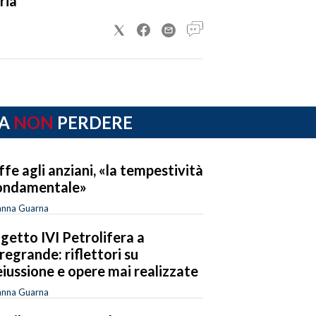
ria
A
NON
PERDERE
ffe agli anziani, «la tempestività
ondamentale»
anna Guarna
getto IVI Petrolifera a
regrande: riflettori su
eiussione e opere mai realizzate
anna Guarna