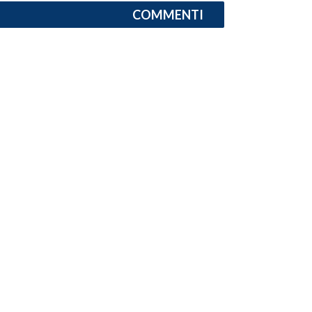
COMMENTI
INFO AZIENDE
ABBONATI
ANNUNCI
NECROLOGI
PUBBLICITÀ
SPIAGGE
STORE