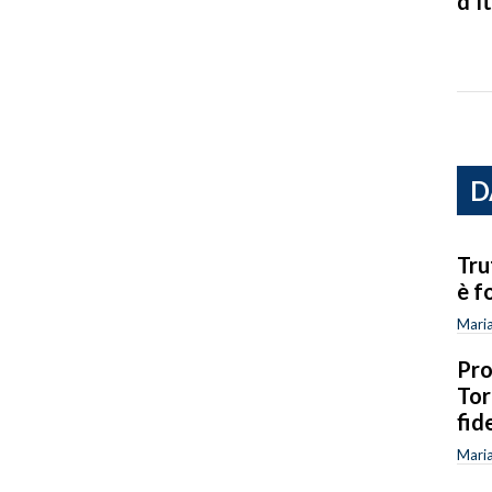
d’It
D
Tru
è f
Mari
Pro
Tor
fid
Mari