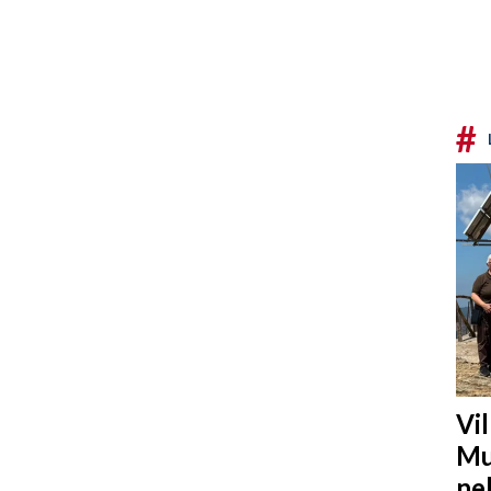
#
Vi
Mu
ne