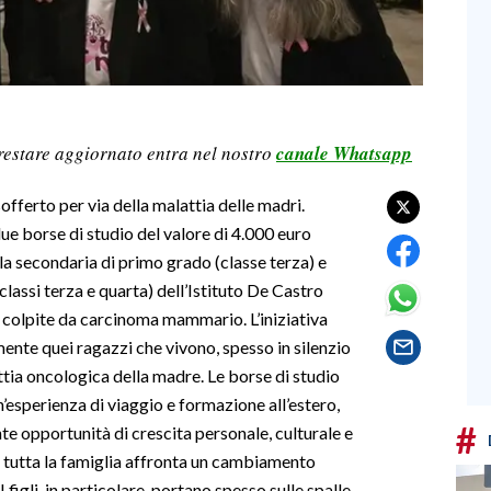
restare aggiornato entra nel nostro
canale Whatsapp
offerto per via della malattia delle madri.
due borse di studio del valore di 4.000 euro
ola secondaria di primo grado (classe terza) e
lassi terza e quarta) dell’Istituto De Castro
 o colpite da carcinoma mammario. L’iniziativa
ente quei ragazzi che vivono, spesso in silenzio
lattia oncologica della madre. Le borse di studio
n’esperienza di viaggio e formazione all’estero,
#
te opportunità di crescita personale, culturale e
 tutta la famiglia affronta un cambiamento
figli, in particolare, portano spesso sulle spalle