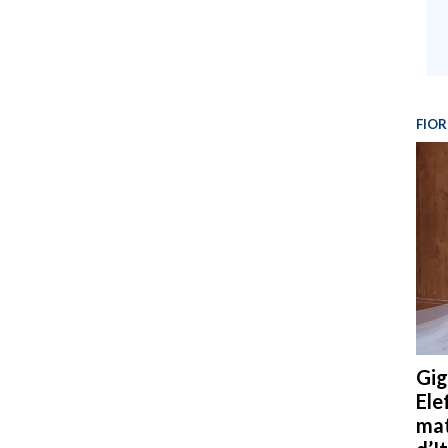
FIOR
Gig
Ele
mat