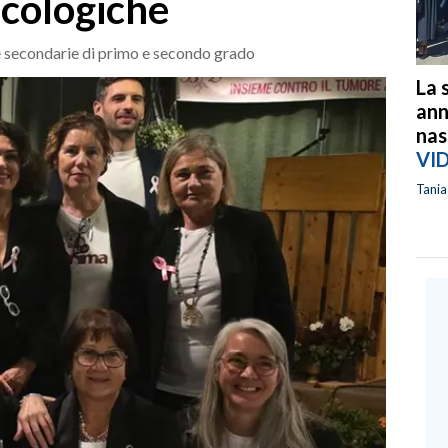
ncologiche
le secondarie di primo e secondo grado
La 
ann
nas
VI
Tani