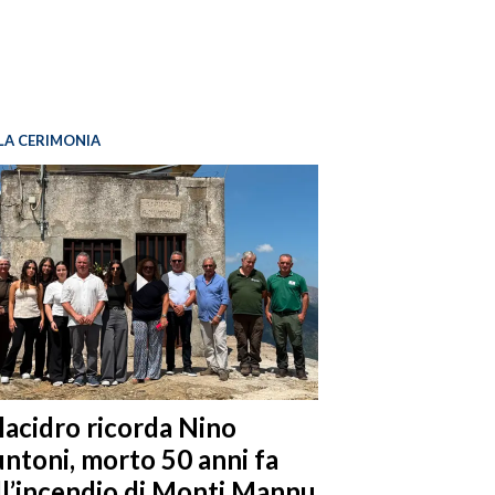
LA CERIMONIA
llacidro ricorda Nino
ntoni, morto 50 anni fa
ll’incendio di Monti Mannu