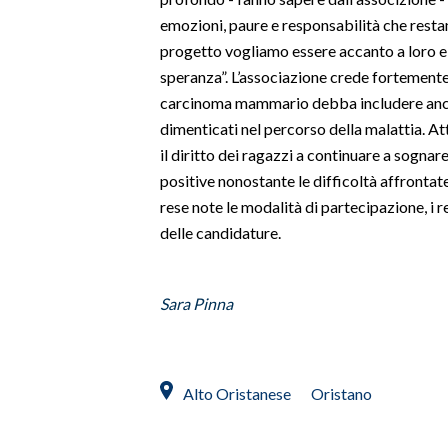
emozioni, paure e responsabilità che restano
SPETTACOLI
progetto vogliamo essere accanto a loro e 
speranza”. L’associazione crede fortemente 
GOSSIP
carcinoma mammario debba includere anche
dimenticati nel percorso della malattia. At
SALUTE
il diritto dei ragazzi a continuare a sognar
positive nonostante le difficoltà affrontat
SARDEGNA TURISMO
rese note le modalità di partecipazione, i re
delle candidature.
SARDI NEL MONDO
NOTIZIE
EVENTI
Sara Pinna
#CARAUNIONE
Alto Oristanese
Oristano
3 MINUTI CON
INSULARITÀ