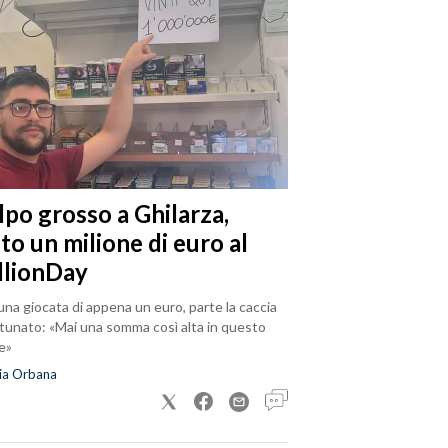
lpo grosso a Ghilarza,
to un milione di euro al
llionDay
na giocata di appena un euro, parte la caccia
rtunato: «Mai una somma così alta in questo
e»
ia Orbana