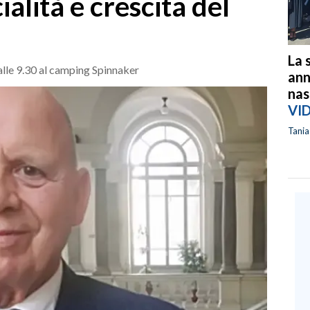
ialità e crescita del
La 
lle 9.30 al camping Spinnaker
ann
nas
VI
Tani