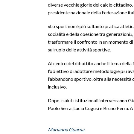
diverse vecchie glorie del calcio cittadino
presidente nazionale della Federazione ital
SPETTACOLI
«Lo sport non è più soltanto pratica atletic
GOSSIP
socialità e della coesione tra generazioni»
trasformare il confronto in un momento di 
SALUTE
sul ruolo delle attività sportive.
SARDEGNA TURISMO
Al centro del dibattito anche il tema della
SARDI NEL MONDO
l’obiettivo di adottare metodologie più ava
l’abbandono sportivo, oltre alla necessità 
NOTIZIE
inclusivo.
EVENTI
Dopo i saluti istituzionali interverranno G
#CARAUNIONE
Paolo Serra, Lucia Cugusi e Bruno Perra. A
3 MINUTI CON
Marianna Guarna
INSULARITÀ