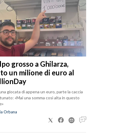
lpo grosso a Ghilarza,
to un milione di euro al
llionDay
na giocata di appena un euro, parte la caccia
rtunato: «Mai una somma così alta in questo
e»
ia Orbana