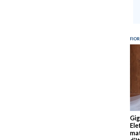
FIOR
Gig
Ele
mat