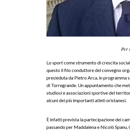
LAVORO
BANDI
SPORT IN SARDEGNA
SPORT
Per 
RISULTATI E CLASSIFICHE
Lo sport come strumento di crescita social
CALCIO
questo il filo conduttore del convegno org
CALCIO REGIONALE
presieduta da Pietro Arca, in programma 
BASKET
di Torregrande. Un appuntamento che metter
VOLLEY
studiosi e associazioni sportive del territo
MOTORI
alcuni dei più importanti atleti oristanesi.
TENNIS
ALTRI SPORT
È infatti prevista la partecipazione dei c
passando per Maddalena e Nicolò Spanu, Gi
CULTURA