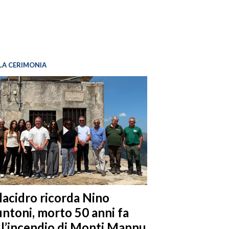
LA CERIMONIA
llacidro ricorda Nino
ntoni, morto 50 anni fa
ll’incendio di Monti Mannu