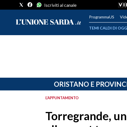
Iscriviti al canale
ProgrammaUS
Vid
TEMI CALDI DI OGG
METEO
COMUNI AL VOTO
VIDEO
FOTO
ORISTANO E PROVINC
CRONACA SARDEGNA
L’APPUNTAMENTO
CAGLIARI
Torregrande, un
PROVINCIA DI CAGLIARI
SULCIS IGLESIENTE