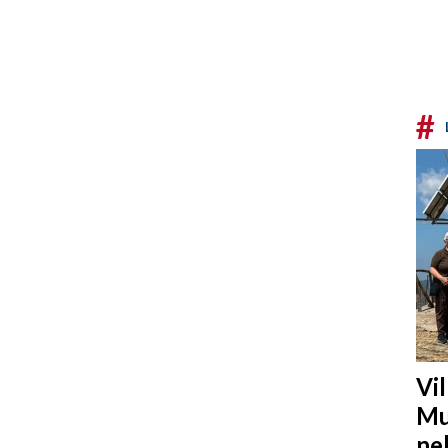
#
Vi
Mu
ne