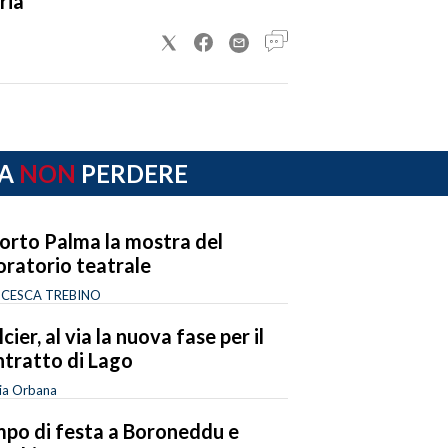
ria
A
NON
PERDERE
orto Palma la mostra del
oratorio teatrale
CESCA TREBINO
cier, al via la nuova fase per il
tratto di Lago
ia Orbana
po di festa a Boroneddu e