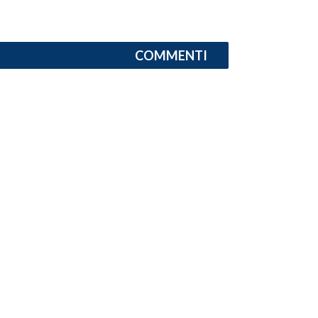
INFO AZIENDE
ABBONATI
COMMENTI
ANNUNCI
NECROLOGI
PUBBLICITÀ
SPIAGGE
STORE