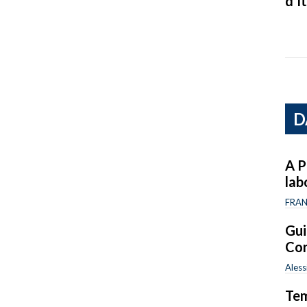
d’It
D
A P
lab
FRAN
Guil
Con
Aless
Tem