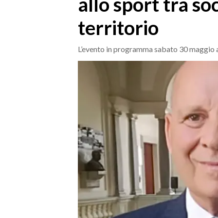
allo sport tra soc
MEDIO CAMPIDANO
ORISTANO E PROVINCIA
territorio
SASSARI E PROVINCIA
GALLURA
L’evento in programma sabato 30 maggio a
NUORO E PROVINCIA
OGLIASTRA
AGENDA
CRONACA
ITALIA
MONDO
POLITICA
ECONOMIA
SERVIZI ALLE IMPRESE