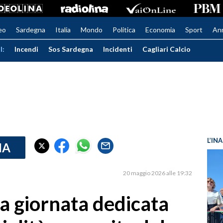
eo
Sardegna
Italia
Mondo
Politica
Economia
Sport
An
I:
Incendi
Sos Sardegna
Incidenti
Cagliari Calcio
L’IN
IA
20 maggio 2026 alle 19:32
a giornata dedicata