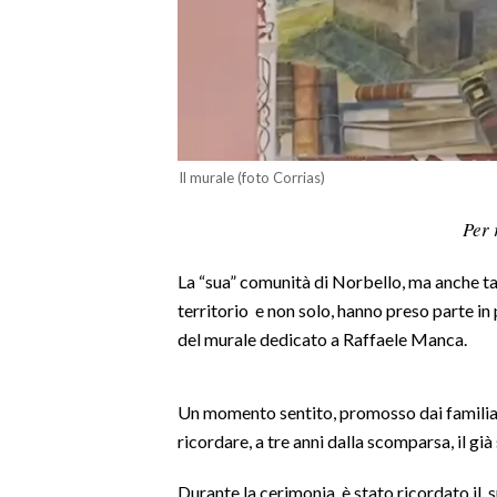
LAVORO
BANDI
SPORT IN SARDEGNA
SPORT
Il murale (foto Corrias)
RISULTATI E CLASSIFICHE
Per 
CALCIO
CALCIO REGIONALE
La “sua” comunità di Norbello, ma anche ta
BASKET
territorio e non solo, hanno preso parte in
del murale dedicato a Raffaele Manca.
VOLLEY
MOTORI
TENNIS
Un momento sentito, promosso dai familiar
ALTRI SPORT
ricordare, a tre anni dalla scomparsa, il g
Durante la cerimonia, è stato ricordato il 
CULTURA