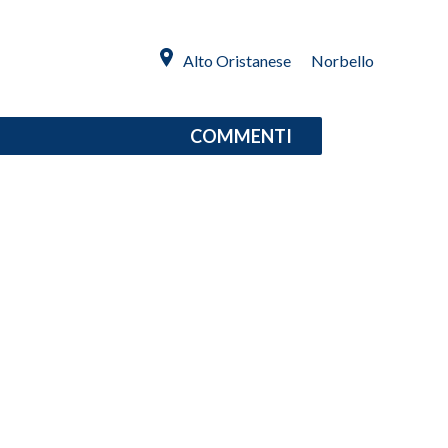
INFO AZIENDE
Alto Oristanese
Norbello
ABBONATI
ANNUNCI
COMMENTI
NECROLOGI
PUBBLICITÀ
SPIAGGE
STORE