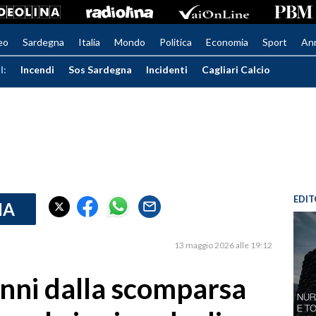
eo
Sardegna
Italia
Mondo
Politica
Economia
Sport
An
I:
Incendi
Sos Sardegna
Incidenti
Cagliari Calcio
EDIT
IA
13 maggio 2026 alle 19:12
anni dalla scomparsa