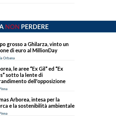
A
NON
PERDERE
po grosso a Ghilarza, vinto un
ione di euro al MillionDay
ia Orbana
orea, le aree “Ex Gil” ed “Ex
os” sotto la lente di
randimento dell'opposizione
Pinna
mas Arborea, intesa per la
erca e la sostenibilità ambientale
Pinna