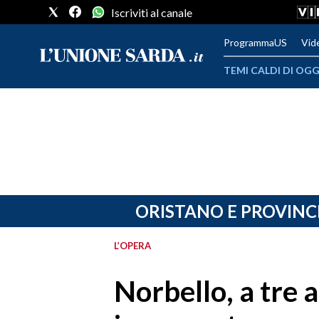
Iscriviti al canale
ProgrammaUS
Vid
TEMI CALDI DI OGG
METEO
COMUNI AL VOTO
VIDEO
FOTO
ORISTANO E PROVINC
CRONACA SARDEGNA
L’OPERA
CAGLIARI
Norbello, a tre 
PROVINCIA DI CAGLIARI
SULCIS IGLESIENTE