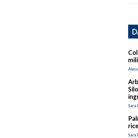
D
Col
mil
Aless
Arb
Sil
ing
Sara 
Pal
ric
Sara 