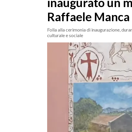
inaugurato un mu
MEDIO CAMPIDANO
ORISTANO E PROVINCIA
Raffaele Manca
SASSARI E PROVINCIA
GALLURA
Folla alla cerimonia di inaugurazione, duran
culturale e sociale
NUORO E PROVINCIA
OGLIASTRA
AGENDA
CRONACA
ITALIA
MONDO
POLITICA
ECONOMIA
SERVIZI ALLE IMPRESE