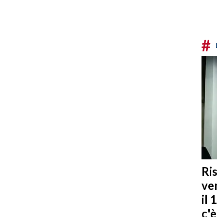
#
Ris
ven
il 
c'