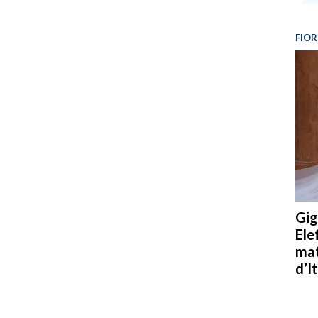
FIOR
Gig
Ele
mat
d’It