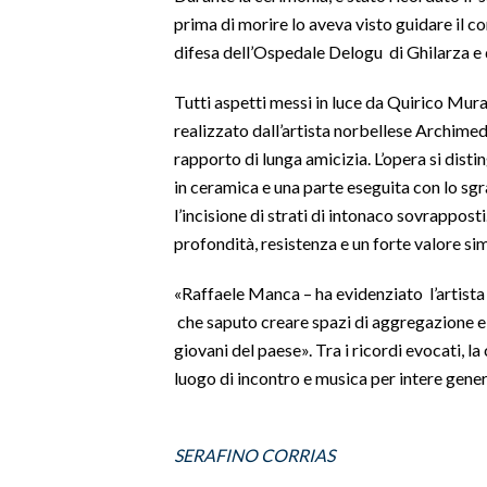
prima di morire lo aveva visto guidare il c
SPETTACOLI
difesa dell’Ospedale Delogu di Ghilarza e d
GOSSIP
Tutti aspetti messi in luce da Quirico Mura
realizzato dall’artista norbellese Archime
SALUTE
rapporto di lunga amicizia. L’opera si disti
in ceramica e una parte eseguita con lo s
SARDEGNA TURISMO
l’incisione di strati di intonaco sovrappost
profondità, resistenza e un forte valore si
SARDI NEL MONDO
NOTIZIE
«Raffaele Manca – ha evidenziato l’artista
che saputo creare spazi di aggregazione e 
EVENTI
giovani del paese». Tra i ricordi evocati, la
#CARAUNIONE
luogo di incontro e musica per intere gener
3 MINUTI CON
SERAFINO CORRIAS
INSULARITÀ