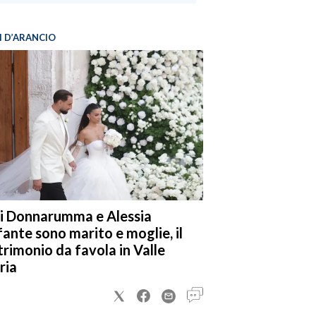
I D’ARANCIO
i Donnarumma e Alessia
fante sono marito e moglie, il
rimonio da favola in Valle
ria