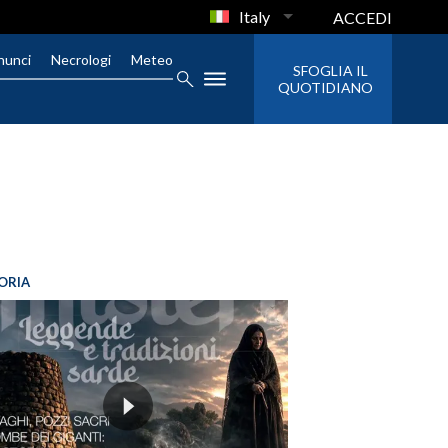
Italy
ACCEDI
nunci
Necrologi
Meteo
SFOGLIA IL
QUOTIDIANO
ORIA