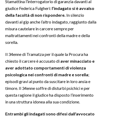
Stamattina l’interrogatorio di garanzia davanti al
giudice Federica Fulgheri:
l’indagato si è avvalso
INFO AZIENDE
della facoltà di non rispondere.
In silenzio
ABBONATI
davanti al gip anche l’altro indagato, raggiunto dalla
ANNUNCI
misura cautelare in carcere sempre per
maltrattamenti nei confronti della madre e della
NECROLOGI
sorella.
PUBBLICITÀ
SPIAGGE
Il 34enne di Tramatza per il quale la Procura ha
STORE
chiesto il carcere è accusato di
aver minacciato e
aver adottato comportamenti di violenza
psicologica nei confronti di madre e sorella
;
episodi gravi al punto da suscitare in loro ansia e
timore. Il 34enne soffre di disturbi psichici e per
questa ragione il giudice ha disposto l’inserimento
in una struttura idonea alla sua condizione.
Entrambi gli indagati sono difesi dall'avvocato