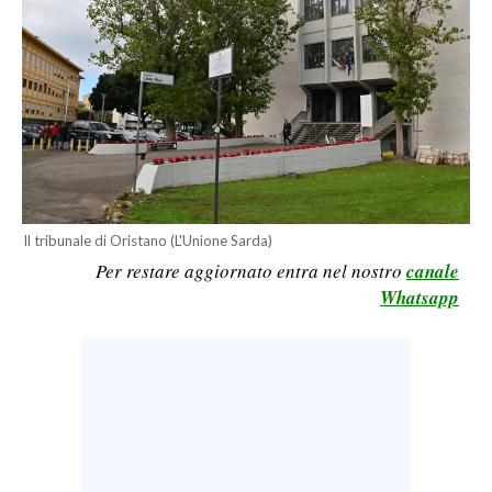
LAVORO
BANDI
SPORT IN SARDEGNA
SPORT
RISULTATI E CLASSIFICHE
CALCIO
Il tribunale di Oristano (L'Unione Sarda)
Per restare aggiornato entra nel nostro
canale
CALCIO REGIONALE
Whatsapp
BASKET
VOLLEY
MOTORI
TENNIS
ALTRI SPORT
CULTURA