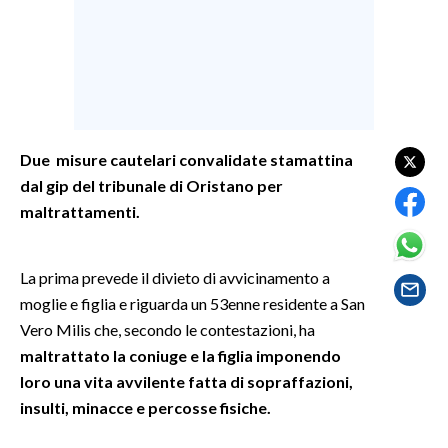
SPETTACOLI
GOSSIP
SALUTE
Due misure cautelari convalidate stamattina
dal gip del tribunale di Oristano per
SARDEGNA TURISMO
maltrattamenti.
SARDI NEL MONDO
NOTIZIE
La prima prevede il divieto di avvicinamento a
EVENTI
moglie e figlia e riguarda un 53enne residente a San
Vero Milis che, secondo le contestazioni, ha
#CARAUNIONE
maltrattato la coniuge e la figlia imponendo
loro una vita avvilente fatta di sopraffazioni,
3 MINUTI CON
insulti, minacce e percosse fisiche.
INSULARITÀ