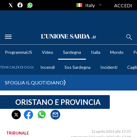
Italy
ACCEDI
METEO
ProgrammaUS
Video
Sardegna
Italia
Mondo
Po
COMUNI AL VOTO
Incendi
Sos Sardegna
Incidenti
Cagli
TEMI CALDI DI OGGI:
VIDEO
SFOGLIA IL QUOTIDIANO
FOTO
ORISTANO E PROVINCIA
CRONACA SARDEGNA
CAGLIARI
PROVINCIA DI CAGLIARI
SULCIS IGLESIENTE
12 aprile 2023 alle 17:35
TRIBUNALE
aggiornato il 12 aprile 2023 alle 17:38