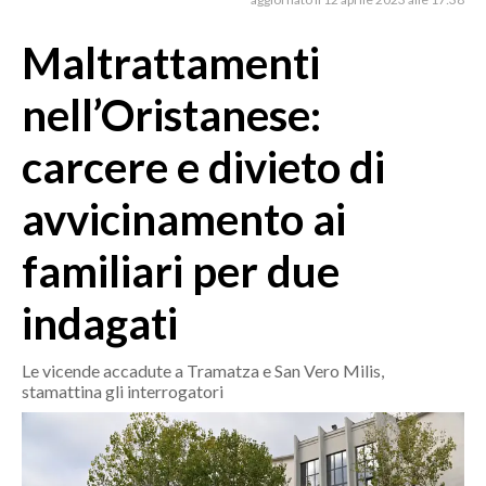
MEDIO CAMPIDANO
ORISTANO E PROVINCIA
Maltrattamenti
SASSARI E PROVINCIA
nell’Oristanese:
GALLURA
NUORO E PROVINCIA
carcere e divieto di
OGLIASTRA
avvicinamento ai
AGENDA
familiari per due
CRONACA
ITALIA
indagati
MONDO
Le vicende accadute a Tramatza e San Vero Milis,
POLITICA
stamattina gli interrogatori
ECONOMIA
SERVIZI ALLE IMPRESE