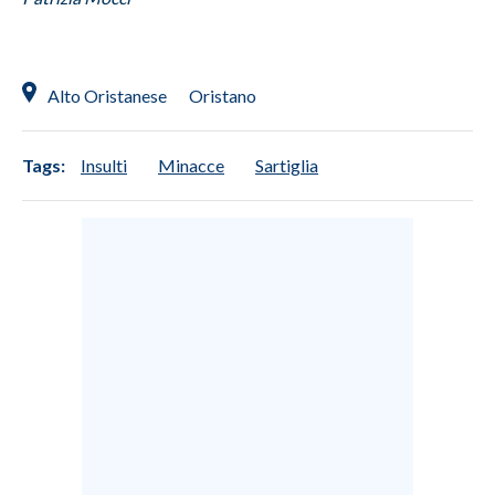
INFO AZIENDE
ABBONATI
Alto Oristanese
Oristano
ANNUNCI
NECROLOGI
Tags:
Insulti
Minacce
Sartiglia
PUBBLICITÀ
SPIAGGE
STORE