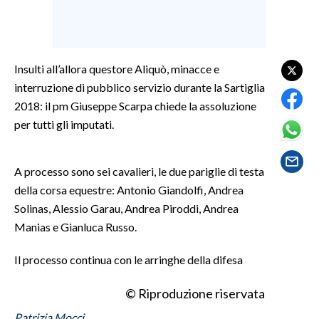
SPETTACOLI
GOSSIP
Insulti all’allora questore Aliquò, minacce e
interruzione di pubblico servizio durante la Sartiglia
SALUTE
2018: il pm Giuseppe Scarpa chiede la assoluzione
per tutti gli imputati.
SARDEGNA TURISMO
SARDI NEL MONDO
A processo sono sei cavalieri, le due pariglie di testa
della corsa equestre: Antonio Giandolfi, Andrea
NOTIZIE
Solinas, Alessio Garau, Andrea Piroddi, Andrea
EVENTI
Manias e Gianluca Russo.
#CARAUNIONE
Il processo continua con le arringhe della difesa
3 MINUTI CON
© Riproduzione riservata
INSULARITÀ
Patrizia Mocci