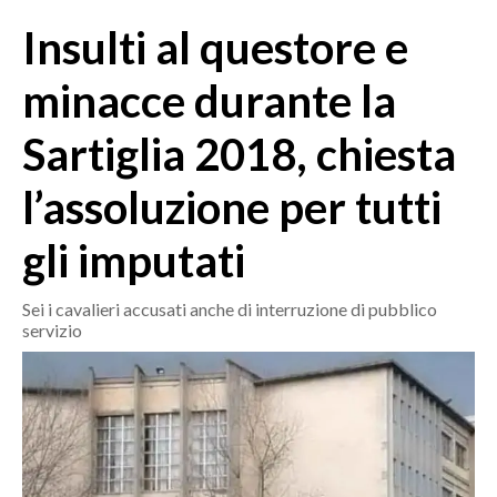
MEDIO CAMPIDANO
Insulti al questore e
ORISTANO E PROVINCIA
SASSARI E PROVINCIA
minacce durante la
GALLURA
Sartiglia 2018, chiesta
NUORO E PROVINCIA
OGLIASTRA
l’assoluzione per tutti
AGENDA
gli imputati
CRONACA
ITALIA
Sei i cavalieri accusati anche di interruzione di pubblico
servizio
MONDO
POLITICA
ECONOMIA
SERVIZI ALLE IMPRESE