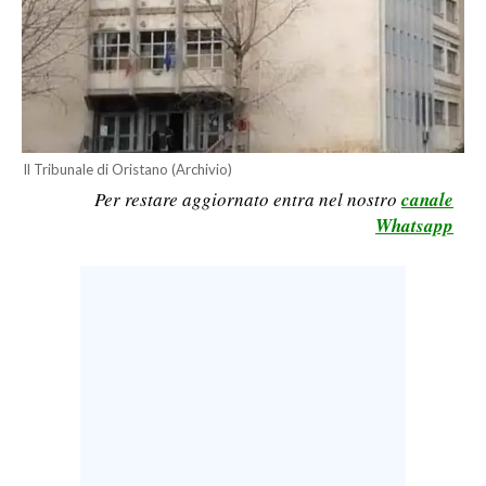
LAVORO
BANDI
SPORT IN SARDEGNA
SPORT
Il Tribunale di Oristano (Archivio)
Per restare aggiornato entra nel nostro
canale
RISULTATI E CLASSIFICHE
Whatsapp
CALCIO
CALCIO REGIONALE
BASKET
VOLLEY
MOTORI
TENNIS
ALTRI SPORT
CULTURA