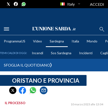
Italy
ACCEDI
METEO
ProgrammaUS
Video
Sardegna
Italia
Mondo
Po
COMUNI AL VOTO
Incendi
Sos Sardegna
Incidenti
Cagli
TEMI CALDI DI OGGI:
VIDEO
SFOGLIA IL QUOTIDIANO
FOTO
ORISTANO E PROVINCIA
CRONACA SARDEGNA
CAGLIARI
PROVINCIA DI CAGLIARI
SULCIS IGLESIENTE
IL PROCESSO
10 marzo 2023 alle 13:04