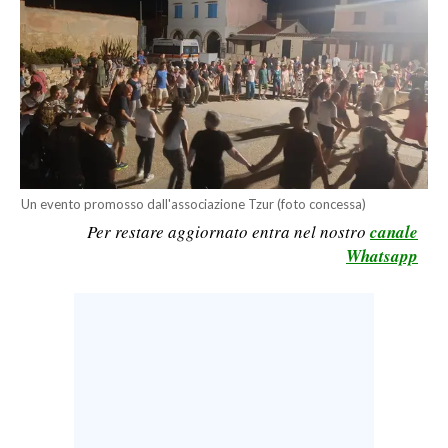
LAVORO
BANDI
SPORT IN SARDEGNA
SPORT
RISULTATI E CLASSIFICHE
Un evento promosso dall'associazione Tzur (foto concessa)
CALCIO
Per restare aggiornato entra nel nostro
canale
CALCIO REGIONALE
Whatsapp
BASKET
VOLLEY
MOTORI
TENNIS
ALTRI SPORT
CULTURA