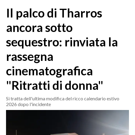
MEDIO CAMPIDANO
Il palco di Tharros
ORISTANO E PROVINCIA
SASSARI E PROVINCIA
ancora sotto
GALLURA
sequestro: rinviata la
NUORO E PROVINCIA
OGLIASTRA
rassegna
AGENDA
cinematografica
CRONACA
"Ritratti di donna"
ITALIA
MONDO
Si tratta dell'ultima modifica del ricco calendario estivo
2026 dopo l'incidente
POLITICA
ECONOMIA
SERVIZI ALLE IMPRESE