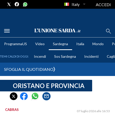
Italy
ACCEDI
METEO
ProgrammaUS
Video
Sardegna
Italia
Mondo
Po
COMUNI AL VOTO
Incendi
Sos Sardegna
Incidenti
Cagli
TEMI CALDI DI OGGI:
VIDEO
SFOGLIA IL QUOTIDIANO
FOTO
ORISTANO E PROVINCIA
CRONACA SARDEGNA
CAGLIARI
PROVINCIA DI CAGLIARI
SULCIS IGLESIENTE
CABRAS
07 luglio 2026 alle 16:53