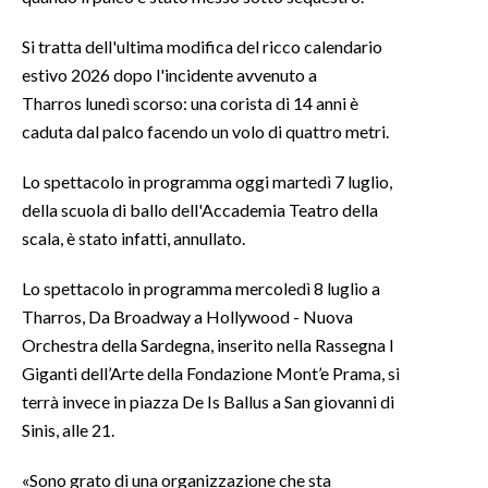
Si tratta dell'ultima modifica del ricco calendario
INFO AZIENDE
estivo 2026 dopo l'incidente avvenuto a
ABBONATI
Tharros lunedì scorso: una corista di 14 anni è
ANNUNCI
caduta dal palco facendo un volo di quattro metri.
NECROLOGI
Lo spettacolo in programma oggi martedì 7 luglio,
PUBBLICITÀ
della scuola di ballo dell'Accademia Teatro della
SPIAGGE
scala, è stato infatti, annullato.
STORE
Lo spettacolo in programma mercoledì 8 luglio a
Tharros, Da Broadway a Hollywood - Nuova
Orchestra della Sardegna, inserito nella Rassegna I
Giganti dell’Arte della Fondazione Mont’e Prama, si
terrà invece in piazza De Is Ballus a San giovanni di
Sinis, alle 21.
«Sono grato di una organizzazione che sta