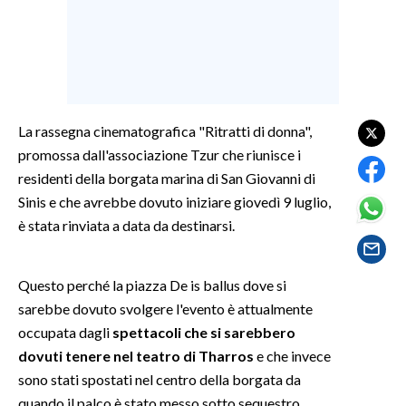
SPETTACOLI
GOSSIP
SALUTE
La rassegna cinematografica "Ritratti di donna",
promossa dall'associazione Tzur che riunisce i
SARDEGNA TURISMO
residenti della borgata marina di San Giovanni di
Sinis e che avrebbe dovuto iniziare giovedì 9 luglio,
SARDI NEL MONDO
è stata rinviata a data da destinarsi.
NOTIZIE
EVENTI
Questo perché la piazza De is ballus dove si
sarebbe dovuto svolgere l'evento è attualmente
#CARAUNIONE
occupata dagli
spettacoli che si sarebbero
dovuti tenere nel teatro di Tharros
e che invece
3 MINUTI CON
sono stati spostati nel centro della borgata da
INSULARITÀ
quando il palco è stato messo sotto sequestro.