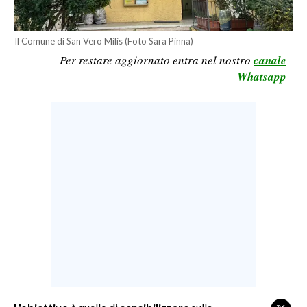
LAVORO
BANDI
Il Comune di San Vero Milis (Foto Sara Pinna)
Per restare aggiornato entra nel nostro
canale
SPORT IN SARDEGNA
Whatsapp
SPORT
RISULTATI E CLASSIFICHE
CALCIO
CALCIO REGIONALE
BASKET
VOLLEY
MOTORI
TENNIS
ALTRI SPORT
CULTURA