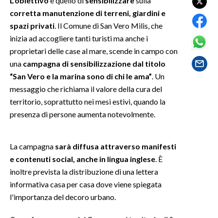
L'obiettivo
è quello di
sensibilizzare
sulla
corretta manutenzione di terreni, giardini e
SPETTACOLI
spazi privati
. Il Comune di San Vero Milis, che
inizia ad accogliere tanti turisti ma anche i
GOSSIP
proprietari delle case al mare, scende in campo con
una
campagna di sensibilizzazione dal titolo
SALUTE
“San Vero e la marina sono di chi le ama”
. Un
messaggio che richiama il valore della cura del
SARDEGNA TURISMO
territorio, soprattutto nei mesi estivi, quando la
presenza di persone aumenta notevolmente.
SARDI NEL MONDO
NOTIZIE
EVENTI
La campagna
sarà diffusa attraverso manifesti
e contenuti social, anche in lingua inglese
. È
#CARAUNIONE
inoltre prevista la distribuzione di una lettera
informativa casa per casa dove viene spiegata
3 MINUTI CON
l'importanza del decoro urbano.
INSULARITÀ