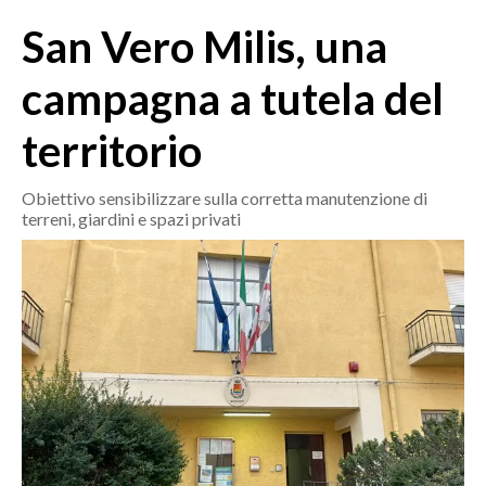
MEDIO CAMPIDANO
San Vero Milis, una
ORISTANO E PROVINCIA
SASSARI E PROVINCIA
campagna a tutela del
GALLURA
territorio
NUORO E PROVINCIA
OGLIASTRA
Obiettivo sensibilizzare sulla corretta manutenzione di
AGENDA
terreni, giardini e spazi privati
CRONACA
ITALIA
MONDO
POLITICA
ECONOMIA
SERVIZI ALLE IMPRESE