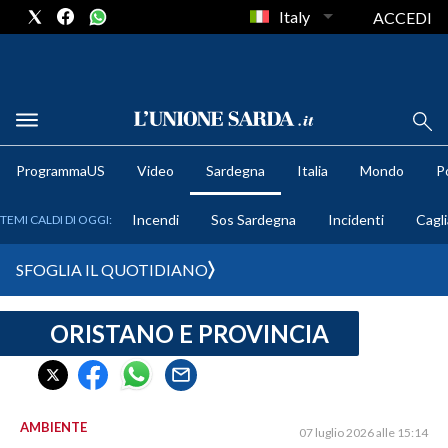
Italy
ACCEDI
METEO
ProgrammaUS
Video
Sardegna
Italia
Mondo
Po
COMUNI AL VOTO
Incendi
Sos Sardegna
Incidenti
Cagli
TEMI CALDI DI OGGI:
VIDEO
SFOGLIA IL QUOTIDIANO
FOTO
ORISTANO E PROVINCIA
CRONACA SARDEGNA
CAGLIARI
PROVINCIA DI CAGLIARI
SULCIS IGLESIENTE
AMBIENTE
07 luglio 2026 alle 15:14