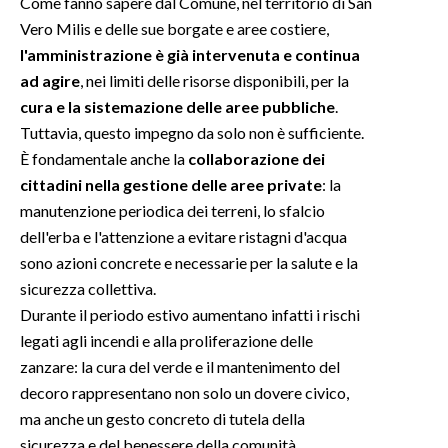
Come fanno sapere dal Comune, nel territorio di San
Vero Milis e delle sue borgate e aree costiere,
INFO AZIENDE
l'amministrazione è già intervenuta e continua
ABBONATI
ad agire
, nei limiti delle risorse disponibili, per la
cura e la sistemazione delle aree pubbliche
.
ANNUNCI
Tuttavia, questo impegno da solo non è sufficiente.
NECROLOGI
È fondamentale anche la
collaborazione dei
PUBBLICITÀ
cittadini nella gestione delle aree private
: la
SPIAGGE
manutenzione periodica dei terreni, lo sfalcio
STORE
dell'erba e l'attenzione a evitare ristagni d'acqua
sono azioni concrete e necessarie per la salute e la
sicurezza collettiva.
Durante il periodo estivo aumentano infatti i rischi
legati agli incendi e alla proliferazione delle
zanzare: la cura del verde e il mantenimento del
decoro rappresentano non solo un dovere civico,
ma anche un gesto concreto di tutela della
sicurezza e del benessere della comunità.