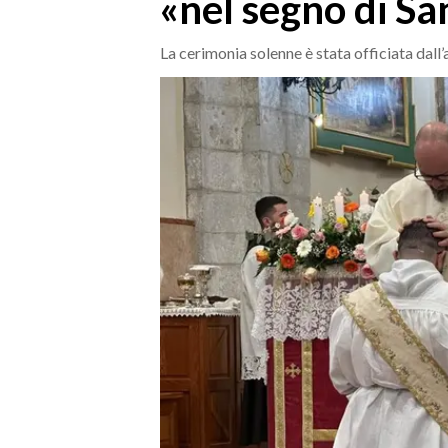
«nel segno di Sa
MEDIO CAMPIDANO
ORISTANO E PROVINCIA
La cerimonia solenne è stata officiata da
SASSARI E PROVINCIA
GALLURA
NUORO E PROVINCIA
OGLIASTRA
AGENDA
CRONACA
ITALIA
MONDO
POLITICA
ECONOMIA
SERVIZI ALLE IMPRESE