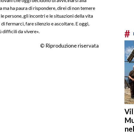
ovani che oggi decidono di avvicinarsi alla
a ma ha paura di rispondere, direi di non temere
e persone, gli incontri e le situazioni della vita
di fermarci, fare silenzio e ascoltare. E oggi,
#
 difficili da vivere».
© Riproduzione riservata
Vi
Mu
ne