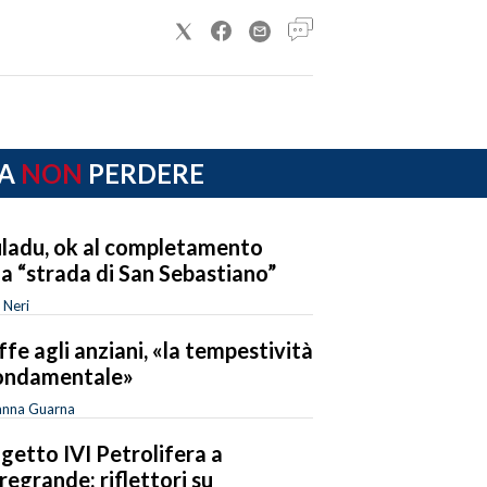
A
NON
PERDERE
ladu, ok al completamento
la “strada di San Sebastiano”
 Neri
ffe agli anziani, «la tempestività
ondamentale»
anna Guarna
getto IVI Petrolifera a
regrande: riflettori su