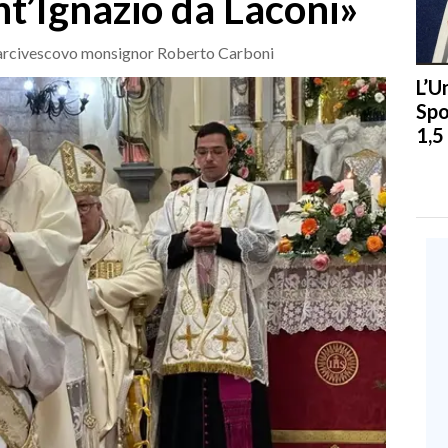
nt’Ignazio da Laconi»
ll’arcivescovo monsignor Roberto Carboni
L’U
Spo
1,5