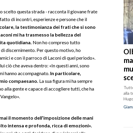
 scelto questa strada - racconta il giovane frate
atto di incontri, esperienze e persone che il
icolare, la testimonianza dei frati che si sono
 Laconi mi ha trasmesso la bellezza del
vita quotidiana.
Non ho compreso tutto
Olb
di discernimento. Per questo motivo, ho
amici e con il parroco di Laconi di quel periodo».
ma
 lui ciò che aveva dentro: «In questi anni, sono
mu
che mi hanno accompagnato.
In particolare,
sc
è mio compaesano.
La sua figura mi ha sempre
Tutto
no alla gente e capace di accogliere tutti, che ha
alla 
l Vangelo».
Hug
Giam
mai il momento dell’imposizione delle mani
lto intensa e profonda, ricca di emozioni».