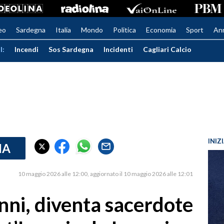
eo
Sardegna
Italia
Mondo
Politica
Economia
Sport
An
I:
Incendi
Sos Sardegna
Incidenti
Cagliari Calcio
INIZ
IA
10 maggio 2026 alle 12:00
aggiornato il 10 maggio 2026 alle 12:01
nni, diventa sacerdote