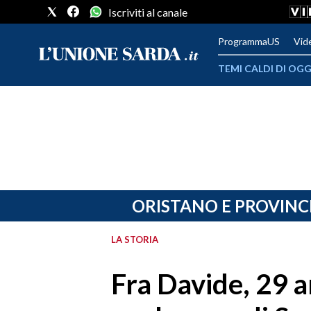
Iscriviti al canale
ProgrammaUS
Vid
TEMI CALDI DI OGG
METEO
COMUNI AL VOTO
VIDEO
FOTO
ORISTANO E PROVINC
CRONACA SARDEGNA
LA STORIA
CAGLIARI
Fra Davide, 29 a
PROVINCIA DI CAGLIARI
SULCIS IGLESIENTE