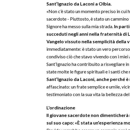
Sant’Ignazio da Laconi a Olbia.
«Non c’è stato un momento preciso in cui ho
SPETTACOLI
sacerdote - Piuttosto, è stato un cammino f
Signore ha messo sulla mia strada.
In part
GOSSIP
succeduti negli anni nella fraternità di
SALUTE
Vangelo vissuto nella semplicità della 
immediatamente: è stato un vero percorso 
SARDEGNA TURISMO
condiviso ciò che stavo vivendo con i miei 
Sant’Ignazio ha contribuito a risvegliare in
SARDI NEL MONDO
state molte le figure spirituali e i santi 
NOTIZIE
Sant’Ignazio da Laconi, anche perché 
affascinato: un frate semplice e umile, vici
EVENTI
testimoniato con la sua vita la bellezza de
#CARAUNIONE
L'ordinazione
3 MINUTI CON
Il giovane sacerdote non dimenticherà 
sul suo capo: «È stata un’esperienza mo
INSULARITÀ