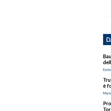
D
Bau
del
Ennio
Tru
è f
Mari
Pro
Tor