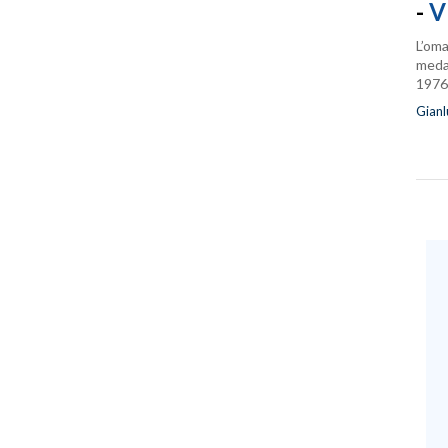
-
V
L’oma
medag
1976
Gianl