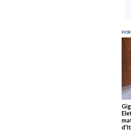
FIOR
Gig
Ele
mat
d’It