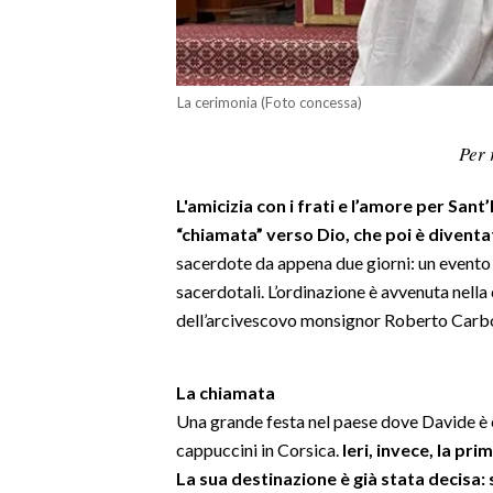
LAVORO
BANDI
La cerimonia (Foto concessa)
SPORT IN SARDEGNA
Per 
SPORT
L'amicizia con i frati e l’amore per Sant’
RISULTATI E CLASSIFICHE
“chiamata” verso Dio, che poi è divent
CALCIO
sacerdote da appena due giorni: un evento 
CALCIO REGIONALE
sacerdotali. L’ordinazione è avvenuta nella
BASKET
dell’arcivescovo monsignor Roberto Carboni,
VOLLEY
MOTORI
La chiamata
TENNIS
Una grande festa nel paese dove Davide è c
ALTRI SPORT
cappuccini in Corsica.
Ieri, invece, la pr
La sua destinazione è già stata decisa: 
CULTURA