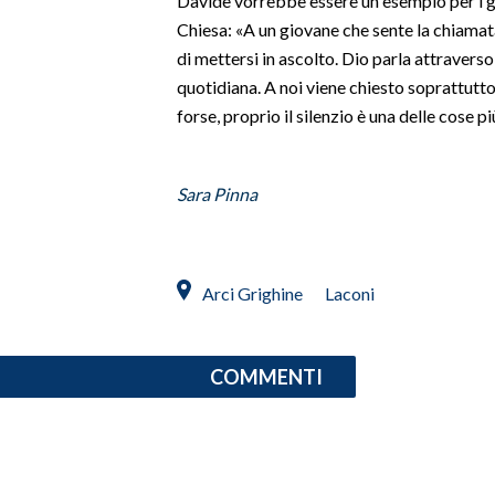
Davide vorrebbe essere un esempio per i gi
Chiesa: «A un giovane che sente la chiamat
INFO AZIENDE
di mettersi in ascolto. Dio parla attraverso l
ABBONATI
quotidiana. A noi viene chiesto soprattutto 
forse, proprio il silenzio è una delle cose più
ANNUNCI
NECROLOGI
PUBBLICITÀ
Sara Pinna
SPIAGGE
STORE
Arci Grighine
Laconi
COMMENTI