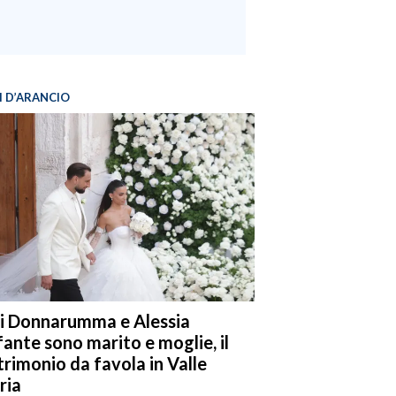
I D’ARANCIO
i Donnarumma e Alessia
fante sono marito e moglie, il
rimonio da favola in Valle
ria