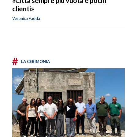
«Città sempre più vuota e pochi
clienti»
Veronica Fadda
#
LA CERIMONIA