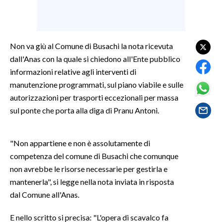
LAVORO
BANDI
Non va giù al Comune di Busachi la nota ricevuta
SPORT IN SARDEGNA
dall'Anas con la quale si chiedono all'Ente pubblico
informazioni relative agli interventi di
SPORT
manutenzione programmati, sul piano viabile e sulle
RISULTATI E CLASSIFICHE
autorizzazioni per trasporti eccezionali per massa
CALCIO
sul ponte che porta alla diga di Pranu Antoni.
CALCIO REGIONALE
BASKET
"Non appartiene e non è assolutamente di
VOLLEY
competenza del comune di Busachi che comunque
MOTORI
non avrebbe le risorse necessarie per gestirla e
TENNIS
mantenerla", si legge nella nota inviata in risposta
dal Comune all'Anas.
ALTRI SPORT
E nello scritto si precisa: "L'opera di scavalco fa
CULTURA