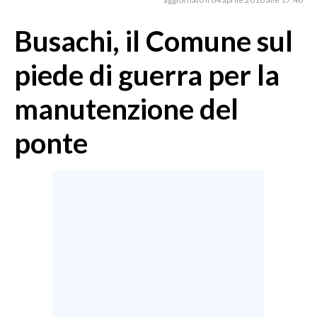
MEDIO CAMPIDANO
ORISTANO E PROVINCIA
Busachi, il Comune sul
SASSARI E PROVINCIA
piede di guerra per la
GALLURA
NUORO E PROVINCIA
manutenzione del
OGLIASTRA
ponte
AGENDA
CRONACA
ITALIA
MONDO
POLITICA
ECONOMIA
SERVIZI ALLE IMPRESE