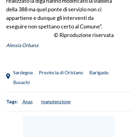
realizzato la diga hanno modificato la viabilità
della 388 ma quel ponte di servizio non ci
INFO AZIENDE
appartiene e dunque gli interventi da
ABBONATI
eseguire non spettano certo al Comune".
ANNUNCI
© Riproduzione riservata
NECROLOGI
Alessia Orbana
PUBBLICITÀ
SPIAGGE
STORE
Sardegna
Provincia di Oristano
Barigadu
Busachi
Tags:
Anas
manutenzione