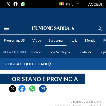
Italy
ACCEDI
METEO
ProgrammaUS
Video
Sardegna
Italia
Mondo
Po
COMUNI AL VOTO
Incendi
Sos Sardegna
Incidenti
Cagli
TEMI CALDI DI OGGI:
VIDEO
SFOGLIA IL QUOTIDIANO
FOTO
ORISTANO E PROVINCIA
CRONACA SARDEGNA
CAGLIARI
PROVINCIA DI CAGLIARI
SULCIS IGLESIENTE
04 aprile 2018 alle 17:46
aggiornato il 04 aprile 2018 alle 17:46