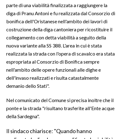
parte di una viabilità finalizzata a raggiungere la
diga di Pranu Antoni e fu realizzata dal Consorzio di
SPETTACOLI
bonifica dell'Oristanese nell'ambito dei lavori di
GOSSIP
costruzione della diga cantoniera per ricostituire il
collegamento con detta viabilità a seguito della
SALUTE
nuova variante alla SS 388. L'area in cui è stata
realizzata la strada con l'opera di scavalco era stata
SARDEGNA TURISMO
espropriata al Consorzio di Bonifica sempre
nell'ambito delle opere funzionali alle dighe e
SARDI NEL MONDO
dell'invaso realizzati e risulta catastalmente
NOTIZIE
demanio dello Stati".
EVENTI
Nel comunicato del Comune si precisa inoltre che il
#CARAUNIONE
ponte e la strada "risultano trasferite all'Ente acque
della Sardegna".
3 MINUTI CON
Il sindaco chiarisce: "Quando hanno
INSULARITÀ