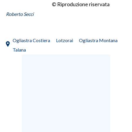
© Riproduzione riservata
INFO AZIENDE
Roberto Secci
ABBONATI
ANNUNCI
Ogliastra Costiera
Lotzorai
Ogliastra Montana
NECROLOGI
PUBBLICITÀ
Talana
SPIAGGE
STORE