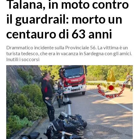
Talana, in moto contro
MEDIO CAMPIDANO
ORISTANO E PROVINCIA
il guardrail: morto un
SASSARI E PROVINCIA
centauro di 63 anni
GALLURA
NUORO E PROVINCIA
Drammatico incidente sulla Provinciale 56. La vittima è un
OGLIASTRA
turista tedesco, che era in vacanza in Sardegna con gli amici.
AGENDA
Inutili i soccorsi
CRONACA
ITALIA
MONDO
POLITICA
ECONOMIA
SERVIZI ALLE IMPRESE