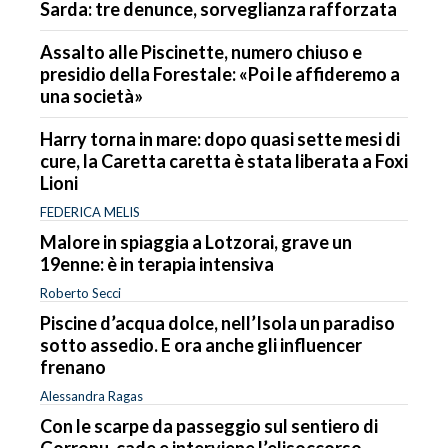
Sarda: tre denunce, sorveglianza rafforzata
Assalto alle Piscinette, numero chiuso e
presidio della Forestale: «Poi le affideremo a
una società»
Harry torna in mare: dopo quasi sette mesi di
cure, la Caretta caretta è stata liberata a Foxi
Lioni
FEDERICA MELIS
Malore in spiaggia a Lotzorai, grave un
19enne: è in terapia intensiva
Roberto Secci
Piscine d’acqua dolce, nell’Isola un paradiso
sotto assedio. E ora anche gli influencer
frenano
Alessandra Ragas
Con le scarpe da passeggio sul sentiero di
Gorropu, cade e interviene l’elisoccorso