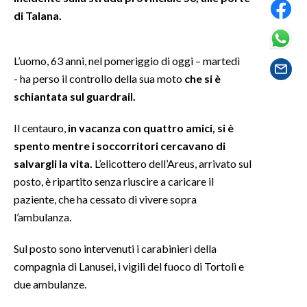
di Talana.
SPETTACOLI
L’uomo, 63 anni, nel pomeriggio di oggi – martedì
GOSSIP
- ha perso il controllo della sua moto
che si è
schiantata sul guardrail.
SALUTE
Il centauro,
in vacanza con quattro amici, si è
SARDEGNA TURISMO
spento mentre i soccorritori cercavano di
SARDI NEL MONDO
salvargli la vita.
L’elicottero dell’Areus, arrivato sul
posto, è ripartito senza riuscire a caricare il
NOTIZIE
paziente, che ha cessato di vivere sopra
EVENTI
l’ambulanza.
#CARAUNIONE
Sul posto sono intervenuti i carabinieri della
compagnia di Lanusei, i vigili del fuoco di Tortolì e
3 MINUTI CON
due ambulanze.
INSULARITÀ