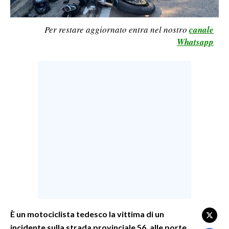
LAVORO
Per restare aggiornato entra nel nostro
canale
BANDI
Whatsapp
SPORT IN SARDEGNA
SPORT
RISULTATI E CLASSIFICHE
CALCIO
CALCIO REGIONALE
BASKET
VOLLEY
MOTORI
TENNIS
ALTRI SPORT
È un motociclista tedesco la vittima di un
incidente sulla strada provinciale 56, alle porte
CULTURA