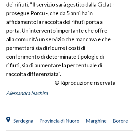
dei rifiuti. "Il servizio sarà gestito dalla Ciclat -
prosegue Porcu -, che da 5 anni ha in
INFO AZIENDE
affidamento la raccolta dei rifiuti porta a
ABBONATI
porta. Un intervento importante che offre
ANNUNCI
alla comunità un servizio che mancava e che
NECROLOGI
permetterà sia di ridurre i costi di
PUBBLICITÀ
conferimento di determinate tipologie di
SPIAGGE
rifiuti, sia di aumentare la percentuale di
STORE
raccolta differenziata".
© Riproduzione riservata
Alessandra Nachira
Sardegna
Provincia di Nuoro
Marghine
Borore