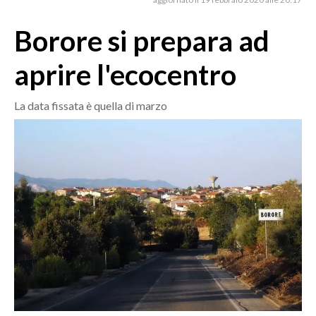
MEDIO CAMPIDANO
ORISTANO E PROVINCIA
Borore si prepara ad
SASSARI E PROVINCIA
aprire l'ecocentro
GALLURA
NUORO E PROVINCIA
La data fissata è quella di marzo
OGLIASTRA
AGENDA
CRONACA
ITALIA
MONDO
POLITICA
ECONOMIA
SERVIZI ALLE IMPRESE