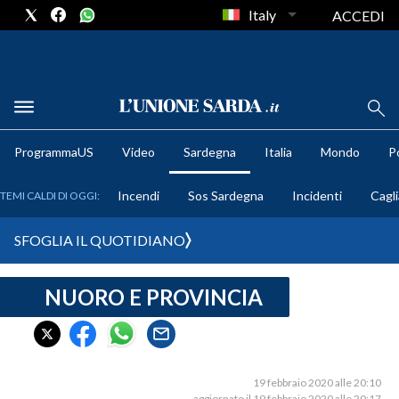
Italy
ACCEDI
METEO
ProgrammaUS
Video
Sardegna
Italia
Mondo
Po
COMUNI AL VOTO
Incendi
Sos Sardegna
Incidenti
Cagli
TEMI CALDI DI OGGI:
VIDEO
SFOGLIA IL QUOTIDIANO
FOTO
NUORO E PROVINCIA
CRONACA SARDEGNA
CAGLIARI
PROVINCIA DI CAGLIARI
SULCIS IGLESIENTE
19 febbraio 2020 alle 20:10
aggiornato il 19 febbraio 2020 alle 20:17