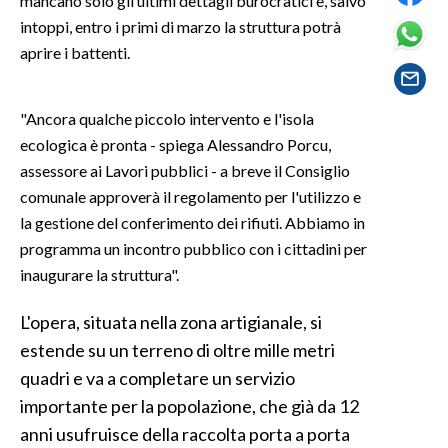
mancano solo gli ultimi dettagli burocratici e, salvo
intoppi, entro i primi di marzo la struttura potrà
SPETTACOLI
aprire i battenti.
GOSSIP
"Ancora qualche piccolo intervento e l'isola
SALUTE
ecologica è pronta - spiega Alessandro Porcu,
assessore ai Lavori pubblici - a breve il Consiglio
SARDEGNA TURISMO
comunale approverà il regolamento per l'utilizzo e
la gestione del conferimento dei rifiuti. Abbiamo in
SARDI NEL MONDO
programma un incontro pubblico con i cittadini per
NOTIZIE
inaugurare la struttura".
EVENTI
L'opera, situata nella zona artigianale, si
#CARAUNIONE
estende su un terreno di oltre mille metri
quadri e va a completare un servizio
3 MINUTI CON
importante per la popolazione, che già da 12
anni usufruisce della raccolta porta a porta
INSULARITÀ