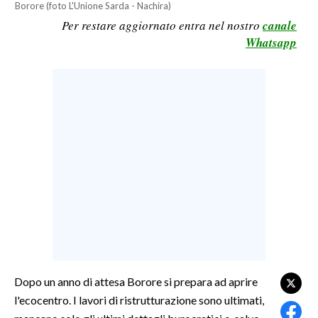
Borore (foto L'Unione Sarda - Nachira)
LAVORO
Per restare aggiornato entra nel nostro
canale
Whatsapp
BANDI
SPORT IN SARDEGNA
SPORT
RISULTATI E CLASSIFICHE
CALCIO
CALCIO REGIONALE
BASKET
VOLLEY
MOTORI
TENNIS
Dopo un anno di attesa Borore si prepara ad aprire
ALTRI SPORT
l'ecocentro. I lavori di ristrutturazione sono ultimati,
CULTURA