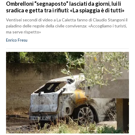
Ombrelloni “segnaposto” lasciati da giorni, lui li
sradica e getta tra i rifiuti: «La spiaggia è di tutti»
Ventisei secondi di video a La Caletta fanno di Claudio Stangoni il
paladino delle regole della civile convivenza: «Accogliamo i turisti,
ma serve rispetto»
Enrico Fresu