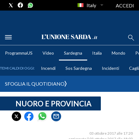
Italy
ACCEDI
METEO
ProgrammaUS
Video
Sardegna
Italia
Mondo
Po
COMUNI AL VOTO
Incendi
Sos Sardegna
Incidenti
Cagli
TEMI CALDI DI OGGI:
VIDEO
SFOGLIA IL QUOTIDIANO
FOTO
NUORO E PROVINCIA
CRONACA SARDEGNA
CAGLIARI
PROVINCIA DI CAGLIARI
SULCIS IGLESIENTE
03 ottobre 2017 alle 17:20
aggiornato il 03 ottobre 2017 alle 18:02