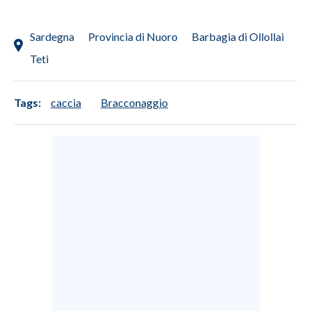
INFO AZIENDE
Sardegna
Provincia di Nuoro
Barbagia di Ollollai
ABBONATI
Teti
ANNUNCI
NECROLOGI
Tags:
caccia
Bracconaggio
PUBBLICITÀ
SPIAGGE
STORE