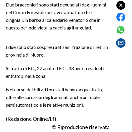
Due bracconieri sono stati denunciati dagli uomini
del Corpo Forestale per aver abbattuto tre
SPETTACOLI
cinghiali, in barba al calendario venatorio che in
GOSSIP
questo periodo vieta la caccia agli ungulati.
SALUTE
I due sono stati sospresi a Bisani, frazione di Teti, in
provincia di Nuoro.
SARDEGNA TURISMO
Si tratta di F.C., 27 anni, ed E.C., 33 anni-, residenti
SARDI NEL MONDO
entrambi nella zona.
NOTIZIE
EVENTI
Nel corso del blitz, i forestali hanno sequestrato,
oltre alle carcasse degli animali, anche un fucile
#CARAUNIONE
semiautomatico e le relative munizioni.
3 MINUTI CON
(Redazione Online/l.f)
© Riproduzione riservata
INSULARITÀ