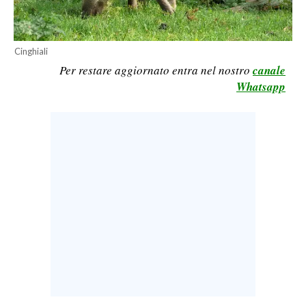
LAVORO
BANDI
Cinghiali
Per restare aggiornato entra nel nostro
canale
SPORT IN SARDEGNA
Whatsapp
SPORT
RISULTATI E CLASSIFICHE
CALCIO
CALCIO REGIONALE
BASKET
VOLLEY
MOTORI
TENNIS
ALTRI SPORT
CULTURA