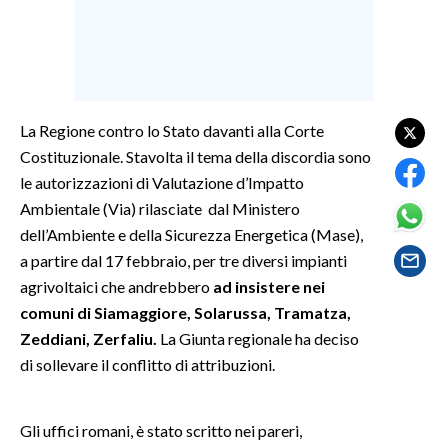
SPETTACOLI
GOSSIP
La Regione contro lo Stato davanti alla Corte
SALUTE
Costituzionale. Stavolta il tema della discordia sono
le autorizzazioni di Valutazione d’Impatto
SARDEGNA TURISMO
Ambientale (Via) rilasciate dal Ministero
dell’Ambiente e della Sicurezza Energetica (Mase),
SARDI NEL MONDO
a partire dal 17 febbraio, per tre diversi impianti
NOTIZIE
agrivoltaici che andrebbero
ad insistere nei
EVENTI
comuni di Siamaggiore, Solarussa, Tramatza,
Zeddiani, Zerfaliu.
La Giunta regionale ha deciso
#CARAUNIONE
di sollevare il conflitto di attribuzioni.
3 MINUTI CON
Gli uffici romani, è stato scritto nei pareri,
INSULARITÀ