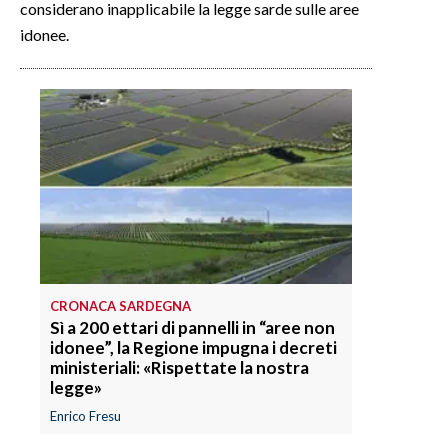
considerano inapplicabile la legge sarde sulle aree
idonee.
INFO AZIENDE
ABBONATI
ANNUNCI
NECROLOGI
PUBBLICITÀ
SPIAGGE
STORE
CRONACA SARDEGNA
Sì a 200 ettari di pannelli in “aree non
idonee”, la Regione impugna i decreti
ministeriali: «Rispettate la nostra
legge»
Enrico Fresu