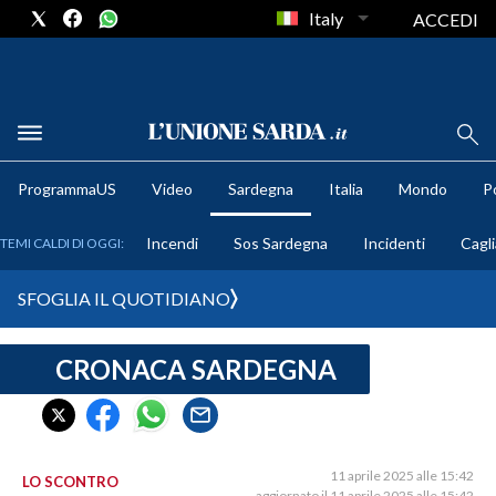
Italy
ACCEDI
METEO
ProgrammaUS
Video
Sardegna
Italia
Mondo
Po
COMUNI AL VOTO
Incendi
Sos Sardegna
Incidenti
Cagli
TEMI CALDI DI OGGI:
VIDEO
SFOGLIA IL QUOTIDIANO
FOTO
CRONACA SARDEGNA
CRONACA SARDEGNA
CAGLIARI
PROVINCIA DI CAGLIARI
SULCIS IGLESIENTE
11 aprile 2025 alle 15:42
LO SCONTRO
aggiornato il 11 aprile 2025 alle 15:42