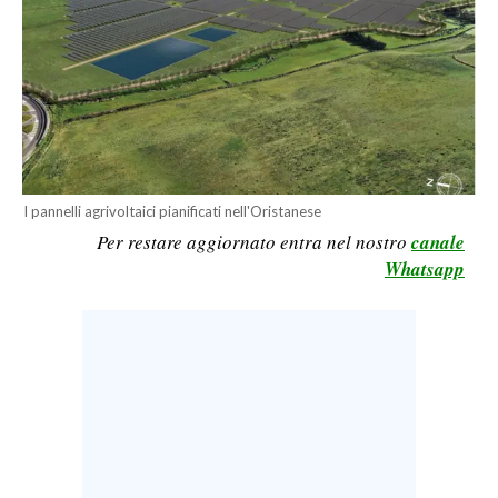
LAVORO
BANDI
SPORT IN SARDEGNA
SPORT
RISULTATI E CLASSIFICHE
I pannelli agrivoltaici pianificati nell'Oristanese
Per restare aggiornato entra nel nostro
canale
CALCIO
Whatsapp
CALCIO REGIONALE
BASKET
VOLLEY
MOTORI
TENNIS
ALTRI SPORT
CULTURA