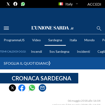
Italy
ACCEDI
METEO
ProgrammaUS
Video
Sardegna
Italia
Mondo
Po
COMUNI AL VOTO
Incendi
Sos Sardegna
Incidenti
Cagli
TEMI CALDI DI OGGI:
VIDEO
SFOGLIA IL QUOTIDIANO
FOTO
CRONACA SARDEGNA
CRONACA SARDEGNA
CAGLIARI
PROVINCIA DI CAGLIARI
SULCIS IGLESIENTE
06 maggio 2018 alle 16:04
aggiornato il 06 maggio 2018 alle 16:04