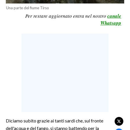
Una parte del fiume Tirso
LAVORO
Per restare aggiornato entra nel nostro
canale
BANDI
Whatsapp
SPORT IN SARDEGNA
SPORT
RISULTATI E CLASSIFICHE
CALCIO
CALCIO REGIONALE
BASKET
VOLLEY
MOTORI
TENNIS
ALTRI SPORT
Diciamo subito grazie ai tanti sardi che, sul fronte
dell'acqua e del fango, si stanno battendo per la
CULTURA