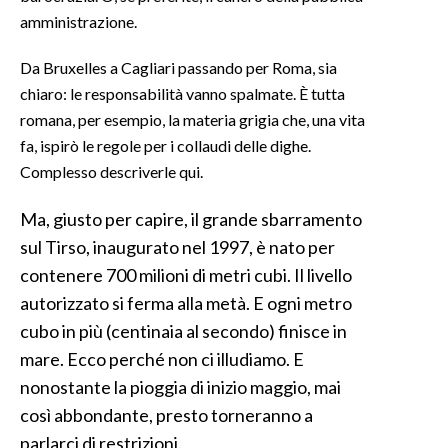
amministrazione.
INFO AZIENDE
Da Bruxelles a Cagliari passando per Roma, sia
ABBONATI
chiaro: le responsabilità vanno spalmate. È tutta
ANNUNCI
romana, per esempio, la materia grigia che, una vita
NECROLOGI
fa, ispirò le regole per i collaudi delle dighe.
PUBBLICITÀ
Complesso descriverle qui.
SPIAGGE
Ma, giusto per capire, il grande sbarramento
STORE
sul Tirso, inaugurato nel 1997, è nato per
contenere 700 milioni di metri cubi. Il livello
autorizzato si ferma alla metà. E ogni metro
cubo in più (centinaia al secondo) finisce in
mare. Ecco perché non ci illudiamo. E
nonostante la pioggia di inizio maggio, mai
così abbondante, presto torneranno a
parlarci di restrizioni.