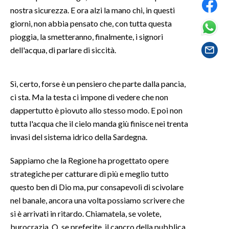
nostra sicurezza. E ora alzi la mano chi, in questi
SPETTACOLI
giorni, non abbia pensato che, con tutta questa
pioggia, la smetteranno, finalmente, i signori
GOSSIP
dell'acqua, di parlare di siccità.
SALUTE
Sì, certo, forse è un pensiero che parte dalla pancia,
SARDEGNA TURISMO
ci sta. Ma la testa ci impone di vedere che non
dappertutto è piovuto allo stesso modo. E poi non
SARDI NEL MONDO
tutta l'acqua che il cielo manda giù finisce nei trenta
invasi del sistema idrico della Sardegna.
NOTIZIE
EVENTI
Sappiamo che la Regione ha progettato opere
strategiche per catturare di più e meglio tutto
#CARAUNIONE
questo ben di Dio ma, pur consapevoli di scivolare
nel banale, ancora una volta possiamo scrivere che
3 MINUTI CON
si è arrivati in ritardo. Chiamatela, se volete,
INSULARITÀ
burocrazia. O, se preferite, il cancro della pubblica