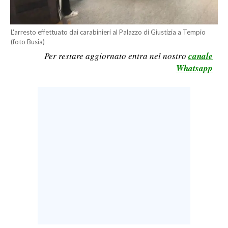
LAVORO
BANDI
L'arresto effettuato dai carabinieri al Palazzo di Giustizia a Tempio
(foto Busia)
SPORT IN SARDEGNA
Per restare aggiornato entra nel nostro
canale
Whatsapp
SPORT
RISULTATI E CLASSIFICHE
CALCIO
CALCIO REGIONALE
BASKET
VOLLEY
MOTORI
TENNIS
ALTRI SPORT
CULTURA