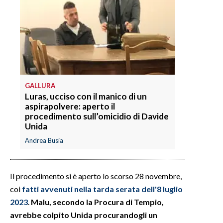
INFO AZIENDE
ABBONATI
ANNUNCI
NECROLOGI
PUBBLICITÀ
GALLURA
Luras, ucciso con il manico di un
SPIAGGE
aspirapolvere: aperto il
STORE
procedimento sull’omicidio di Davide
Unida
Andrea Busia
Il procedimento si è aperto lo scorso 28 novembre,
coi
fatti avvenuti nella tarda serata dell'8 luglio
2023
.
Malu, secondo la Procura di Tempio,
avrebbe colpito Unida procurandogli un