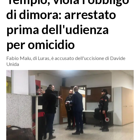
MEDIO CAMPIDANO
di dimora: arrestato
ORISTANO E PROVINCIA
SASSARI E PROVINCIA
prima dell'udienza
GALLURA
per omicidio
NUORO E PROVINCIA
OGLIASTRA
Fabio Malu, di Luras, è accusato dell'uccisione di Davide
AGENDA
Unida
CRONACA
ITALIA
MONDO
POLITICA
ECONOMIA
SERVIZI ALLE IMPRESE