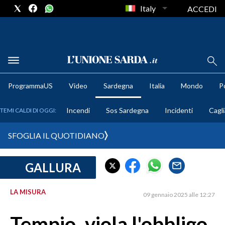
Italy
ACCEDI
METEO
ProgrammaUS
Video
Sardegna
Italia
Mondo
Po
COMUNI AL VOTO
Incendi
Sos Sardegna
Incidenti
Cagli
TEMI CALDI DI OGGI:
VIDEO
SFOGLIA IL QUOTIDIANO
FOTO
GALLURA
CRONACA SARDEGNA
CAGLIARI
LA MISURA
09 gennaio 2025 alle 12:27
PROVINCIA DI CAGLIARI
SULCIS IGLESIENTE
Tempio, viola l'obbligo