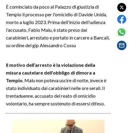
È cominciato da poco al Palazzo di giustizia di
SPETTACOLI
Tempio il processo per l'omicidio di Davide Unida,
morto a luglio 2023. Prima dell'inizio dell'udienza
GOSSIP
l'accusato, Fabio Malu, è stato preso dai
carabinieri, arrestato e portato in carcere a Bancali,
SALUTE
su ordine del gip Alessandro Cossu
SARDEGNA TURISMO
Il motivo dell’arresto è la violazione della
SARDI NEL MONDO
misura cautelare dell'obbligo di dimora a
NOTIZIE
Tempio
. Malu non poteva uscire di notte, invece è
stato individuato dai carabinieri nelle ore serali. Il
EVENTI
trentaduenne, accusato del reato di omicidio
#CARAUNIONE
volontario, ha sempre sostenuto di essersi difeso.
3 MINUTI CON
INSULARITÀ