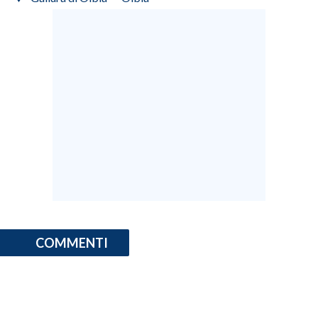
INFO AZIENDE
ABBONATI
ANNUNCI
NECROLOGI
PUBBLICITÀ
SPIAGGE
STORE
COMMENTI