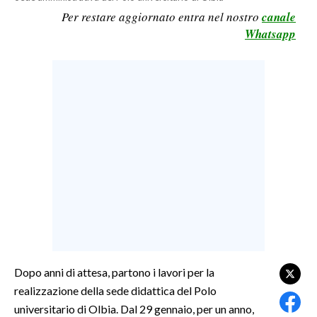
Per restare aggiornato entra nel nostro
canale
LAVORO
Whatsapp
BANDI
SPORT IN SARDEGNA
SPORT
RISULTATI E CLASSIFICHE
CALCIO
CALCIO REGIONALE
BASKET
VOLLEY
MOTORI
TENNIS
Dopo anni di attesa, partono i lavori per la
ALTRI SPORT
realizzazione della sede didattica del Polo
universitario di Olbia. Dal 29 gennaio, per un anno,
CULTURA