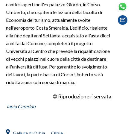
cantieri aperti nell'ex palazzo Giordo, in Corso
Umberto, che ospiterà le lezioni della facoltà di
SPETTACOLI
Economia del turismo, attualmente svolte
nell’aeroporto Costa Smeralda. L'edificio, risalente
GOSSIP
alla fine degli anni Settanta, acquistato all'asta dieci
SALUTE
anni fa dal Comune, completerà il progetto
Università al Centro che prevede la riqualificazione
SARDEGNA TURISMO
di vecchi palazzi nel cuore della città da destinare
all'università diffusa. Per garantire lo svolgimento
SARDI NEL MONDO
dei lavori, la parte bassa di Corso Umberto sarà
NOTIZIE
ridotta a una sola corsia di marcia.
EVENTI
© Riproduzione riservata
#CARAUNIONE
Tania Careddu
3 MINUTI CON
INSULARITÀ
Gallura di Olbia
Olbia