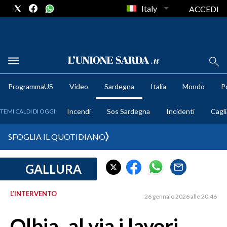
Italy
ACCEDI
METEO
ProgrammaUS
Video
Sardegna
Italia
Mondo
Po
COMUNI AL VOTO
Incendi
Sos Sardegna
Incidenti
Cagli
TEMI CALDI DI OGGI:
VIDEO
SFOGLIA IL QUOTIDIANO
FOTO
GALLURA
CRONACA SARDEGNA
CAGLIARI
L’INTERVENTO
26 gennaio 2026 alle 20:46
PROVINCIA DI CAGLIARI
SULCIS IGLESIENTE
Olbia, al via i lavori