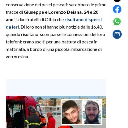
conservazione dei pesci pescati: sarebbero le prime
tracce di
Giuseppe e Lorenzo Deiana, 24 e 20
SPETTACOLI
anni
, i due fratelli di Olbia che
risultano dispersi
GOSSIP
da ieri
. Di loro non si hanno più notizie dalle 16,40,
quando risultano scomparse le connessioni dei loro
SALUTE
telefoni: erano usciti per una battuta di pesca in
mattinata, a bordo di una piccola imbarcazione di
SARDEGNA TURISMO
vetroresina.
SARDI NEL MONDO
NOTIZIE
EVENTI
#CARAUNIONE
3 MINUTI CON
INSULARITÀ