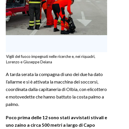
INFO AZIENDE
ABBONATI
ANNUNCI
NECROLOGI
PUBBLICITÀ
SPIAGGE
Vigili del fuoco impegnati nelle ricerche e, nei riquadri,
Lorenzo e Giuseppe Deiana
STORE
A tarda serata la compagna di uno dei due ha dato
l’allarme e si è attivata la macchina dei soccorsi,
coordinata dalla capitaneria di Olbia, con elicottero
e motovedette che hanno battuto la costa palmo a
palmo.
Poco prima delle 12 sono stati avvistati stivali e
uno zaino a circa 500 metri a largo di Capo