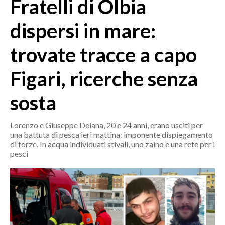
Fratelli di Olbia
MEDIO CAMPIDANO
ORISTANO E PROVINCIA
dispersi in mare:
SASSARI E PROVINCIA
trovate tracce a capo
GALLURA
NUORO E PROVINCIA
Figari, ricerche senza
OGLIASTRA
AGENDA
sosta
CRONACA
Lorenzo e Giuseppe Deiana, 20 e 24 anni, erano usciti per
una battuta di pesca ieri mattina: imponente dispiegamento
ITALIA
di forze. In acqua individuati stivali, uno zaino e una rete per i
MONDO
pesci
POLITICA
ECONOMIA
SERVIZI ALLE IMPRESE