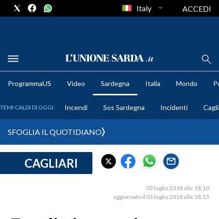
Italy
ACCEDI
METEO
ProgrammaUS
Video
Sardegna
Italia
Mondo
Po
COMUNI AL VOTO
Incendi
Sos Sardegna
Incidenti
Cagli
TEMI CALDI DI OGGI:
VIDEO
SFOGLIA IL QUOTIDIANO
FOTO
CAGLIARI
CRONACA SARDEGNA
CAGLIARI
03 luglio 2018 alle 18:10
PROVINCIA DI CAGLIARI
aggiornato il 03 luglio 2018 alle 18:13
SULCIS IGLESIENTE