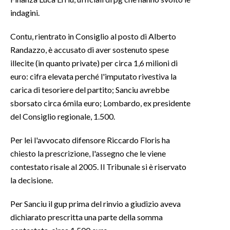
indagini.
INFO AZIENDE
Contu, rientrato in Consiglio al posto di Alberto
ABBONATI
Randazzo, è accusato di aver sostenuto spese
ANNUNCI
illecite (in quanto private) per circa 1,6 milioni di
NECROLOGI
euro: cifra elevata perché l'imputato rivestiva la
PUBBLICITÀ
carica di tesoriere del partito; Sanciu avrebbe
SPIAGGE
sborsato circa 6mila euro; Lombardo, ex presidente
del Consiglio regionale, 1.500.
STORE
Per lei l'avvocato difensore Riccardo Floris ha
chiesto la prescrizione, l'assegno che le viene
contestato risale al 2005. Il Tribunale si è riservato
la decisione.
Per Sanciu il gup prima del rinvio a giudizio aveva
dichiarato prescritta una parte della somma