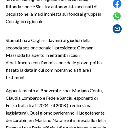
Rifondazione e Sinistra autonomista accusati di
SPETTACOLI
peculato nella maxi inchiesta sui fondi ai gruppi in
Consiglio regionale.
GOSSIP
Stamattina a Cagliari davanti ai giudici della
SALUTE
seconda sezione penale il presidente Giovanni
SARDEGNA TURISMO
Massidda ha aperto in entrambi i casi il
dibattimento con l'ammissione delle prove, poi ha
SARDI NEL MONDO
fissato la data in cui cominceranno a sfilare i
NOTIZIE
testimoni.
EVENTI
Appuntamento al 9 novembre per Mariano Contu,
Claudia Lombardo e Fedele Sanciu, esponenti di
#CARAUNIONE
Forza Italia tra il 2004 e il 2008 (tredicesima
legislatura). Quel giorno parleranno il luogotenente
3 MINUTI CON
dei carabinieri Mariano Natale e il maresciallo della
INSULARITÀ
Finanza Luca Erriu, ufficiali di pg che hanno svolto le