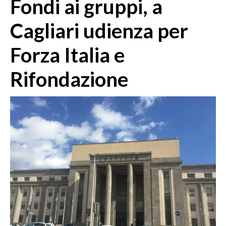
Fondi ai gruppi, a
MEDIO CAMPIDANO
ORISTANO E PROVINCIA
Cagliari udienza per
SASSARI E PROVINCIA
Forza Italia e
GALLURA
NUORO E PROVINCIA
Rifondazione
OGLIASTRA
AGENDA
CRONACA
ITALIA
MONDO
POLITICA
ECONOMIA
SERVIZI ALLE IMPRESE