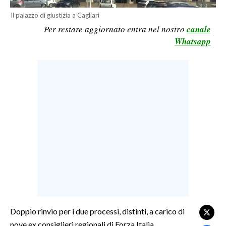
LAVORO
Il palazzo di giustizia a Cagliari
Per restare aggiornato entra nel nostro
canale
BANDI
Whatsapp
SPORT IN SARDEGNA
SPORT
RISULTATI E CLASSIFICHE
CALCIO
CALCIO REGIONALE
BASKET
VOLLEY
MOTORI
TENNIS
ALTRI SPORT
Doppio rinvio per i due processi, distinti, a carico di
nove ex consiglieri regionali di Forza Italia,
CULTURA