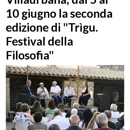
MEDIO CAMPIDANO
10 giugno la seconda
ORISTANO E PROVINCIA
SASSARI E PROVINCIA
edizione di "Trìgu.
GALLURA
Festival della
NUORO E PROVINCIA
OGLIASTRA
Filosofia"
AGENDA
CRONACA
ITALIA
MONDO
POLITICA
ECONOMIA
SERVIZI ALLE IMPRESE