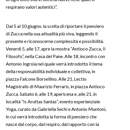
respirano valori autentici”.
INFO AZIENDE
ABBONATI
Dal 5 al 10 giugno, la scelta di riportare il pensiero
ANNUNCI
di Zucca nella sua attualità più viva, leggendo il
NECROLOGI
presente e riconoscerne complessità e possibilità.
PUBBLICITÀ
Venerdì 5, alle 17, apre la mostra “Antioco Zucca, Il
Filosofo”, nella Casa del Pane. Alle 18, incontro con
SPIAGGE
Antonio Ingroia nel quale verrà introdotto il tema
STORE
della responsabilità individuale e collettiva, in
piazza Falcone Borsellino. Alle 21, Lectio
Magistralis di Maurizio Ferraris, in piazza Antioco
Zucca. Sabato 6, alle 19, apericena e, alle 21, in
località “Is Aruttas Santas”, evento esperienziale
Yoga, curato da Gabriella Sechi e Antonio Muntoni,
in cui verrà introdotta la forma di pensiero che
nasce dal corpo, dal respiro, dal rapporto con la