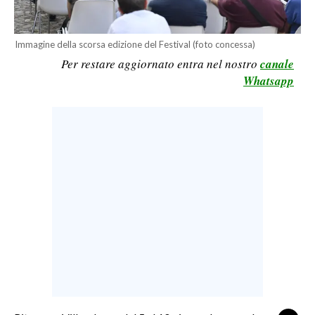
LAVORO
BANDI
Immagine della scorsa edizione del Festival (foto concessa)
Per restare aggiornato entra nel nostro
canale
SPORT IN SARDEGNA
Whatsapp
SPORT
RISULTATI E CLASSIFICHE
CALCIO
CALCIO REGIONALE
BASKET
VOLLEY
MOTORI
TENNIS
ALTRI SPORT
CULTURA