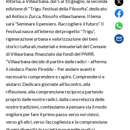
Ritorna, a Villaurbana, dal 5 al 10 giugno, la seconda
edizione di “Trìgu. Festival della Filosofia”, dedicato
SPETTACOLI
ad Antioco Zucca, filosofo villaurbanese. Il tema
sarà “Seminare il pensiero. Raccogliere il futuro”. Il
GOSSIP
Festival nasce all’interno del progetto “Trigu”,
rigenerazione urbana e valorizzazione dei beni
SALUTE
storici culturali, materiali e immateriali del Comune
di Villaurbana, finanziato dai fondi del PNRR.
SARDEGNA TURISMO
“Villaurbana decide di partire dalle radici – afferma
SARDI NEL MONDO
il sindaco Paolo Pireddu – Per andare avanti è
necessario comprendere e capire. Comprendersi e
NOTIZIE
aiutarsi. Dedicare giornate all’incontro, alla
EVENTI
riflessione, alla comprensione reciproca partendo
proprio dalle nostre radici, dalla concretezza delle
#CARAUNIONE
nostre tradizioni, continuiamo a pensare sia il modo
migliore per fare il primo passo verso noi stessi,
3 MINUTI CON
verso gli altri, verso l’accoglienza e la comprensione
INSULARITÀ
di ogni diversità in società nuove nelle quali si