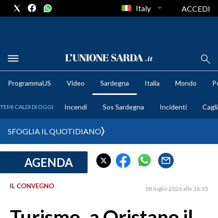
Italy
ACCEDI
METEO
ProgrammaUS
Video
Sardegna
Italia
Mondo
Po
COMUNI AL VOTO
Incendi
Sos Sardegna
Incidenti
Cagli
TEMI CALDI DI OGGI:
VIDEO
SFOGLIA IL QUOTIDIANO
FOTO
AGENDA
CRONACA SARDEGNA
CAGLIARI
IL CONVEGNO
08 luglio 2026 alle 16:35
PROVINCIA DI CAGLIARI
SULCIS IGLESIENTE
Turismo, a Oristano il