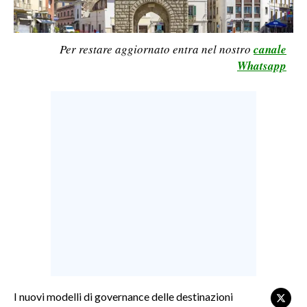
LAVORO
BANDI
Per restare aggiornato entra nel nostro
canale
Whatsapp
SPORT IN SARDEGNA
SPORT
RISULTATI E CLASSIFICHE
CALCIO
CALCIO REGIONALE
BASKET
VOLLEY
MOTORI
TENNIS
ALTRI SPORT
I nuovi modelli di governance delle destinazioni
CULTURA