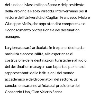
del sindaco Massimiliano Sanna e del presidente
INFO AZIENDE
della Provincia Paolo Pireddu. Interverranno poi il
rettore dell’Università di Cagliari Francesco Mola e
ABBONATI
Giuseppe Melis, che approfondirà competenze e
ANNUNCI
riconoscimento professionale del destination
NECROLOGI
manager.
PUBBLICITÀ
La giornata sarà articolata in tre panel dedicati a
SPIAGGE
mobilità e accessibilità, alle esperienze di
STORE
costruzione delle destinazioni turistiche e al ruolo
del destination manager, con la partecipazione di
rappresentanti delle istituzioni, del mondo
accademico e degli operatori del settore. Le
conclusioni saranno affidate al presidente del
Consorzio Uno, Gian Valerio Sanna.