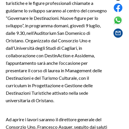
turistiche e le figure professionali chiamate a
guidarne lo sviluppo saranno al centro del convegno
SPETTACOLI
“Governare le Destinazioni. Nuove figure per lo
sviluppo”, in programma domani, giovedì 9 luglio,
GOSSIP
dalle 9.30, nell’Auditorium San Domenico di
Oristano. Organizzato dal Consorzio Uno e
SALUTE
dall’Università degli Studi di Cagliari, in
SARDEGNA TURISMO
collaborazione con DestinAction e Assidema,
l’appuntamento sarà anche l’occasione per
SARDI NEL MONDO
presentare il corso di laurea in Management delle
NOTIZIE
Destinazioni e del Turismo Culturale, con il
curriculum in Progettazione e Gestione delle
EVENTI
Destinazioni Turistiche attivato nella sede
#CARAUNIONE
universitaria di Oristano.
3 MINUTI CON
Ad aprire i lavori saranno il direttore generale del
Consorzio Uno, Francesco Asquer, seguito dai saluti
INSULARITÀ