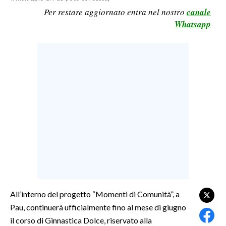
Per restare aggiornato entra nel nostro
canale
LAVORO
Whatsapp
BANDI
SPORT IN SARDEGNA
SPORT
RISULTATI E CLASSIFICHE
CALCIO
CALCIO REGIONALE
BASKET
VOLLEY
MOTORI
TENNIS
All’interno del progetto “Momenti di Comunità”, a
ALTRI SPORT
Pau, continuerà ufficialmente fino al mese di giugno
il corso di Ginnastica Dolce, riservato alla
CULTURA