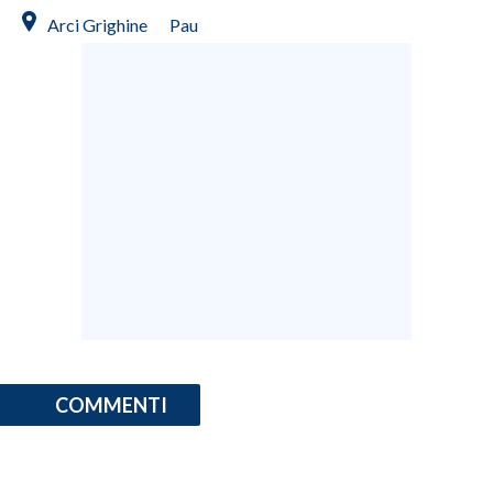
Arci Grighine
Pau
INFO AZIENDE
ABBONATI
ANNUNCI
NECROLOGI
PUBBLICITÀ
SPIAGGE
STORE
COMMENTI