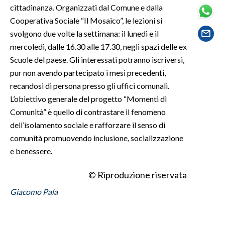
cittadinanza. Organizzati dal Comune e dalla
Cooperativa Sociale “Il Mosaico”, le lezioni si
SPETTACOLI
svolgono due volte la settimana: il lunedì e il
mercoledì, dalle 16.30 alle 17.30, negli spazi delle ex
GOSSIP
Scuole del paese. Gli interessati potranno iscriversi,
SALUTE
pur non avendo partecipato i mesi precedenti,
recandosi di persona presso gli uffici comunali.
SARDEGNA TURISMO
L’obiettivo generale del progetto “Momenti di
Comunità” è quello di contrastare il fenomeno
SARDI NEL MONDO
dell’isolamento sociale e rafforzare il senso di
NOTIZIE
comunità promuovendo inclusione, socializzazione
EVENTI
e benessere.
© Riproduzione riservata
#CARAUNIONE
Giacomo Pala
3 MINUTI CON
INSULARITÀ