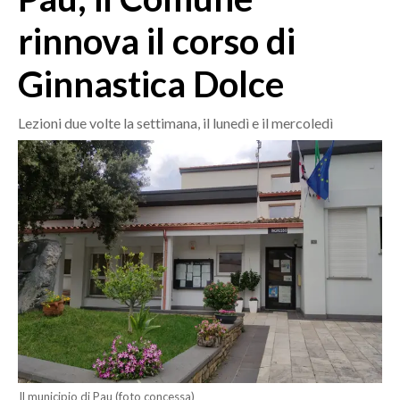
MEDIO CAMPIDANO
rinnova il corso di
ORISTANO E PROVINCIA
SASSARI E PROVINCIA
Ginnastica Dolce
GALLURA
NUORO E PROVINCIA
Lezioni due volte la settimana, il lunedì e il mercoledì
OGLIASTRA
AGENDA
CRONACA
ITALIA
MONDO
POLITICA
ECONOMIA
SERVIZI ALLE IMPRESE
Il municipio di Pau (foto concessa)