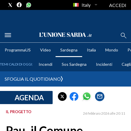
Italy
ACCEDI
METEO
ProgrammaUS
Video
Sardegna
Italia
Mondo
Po
COMUNI AL VOTO
Incendi
Sos Sardegna
Incidenti
Cagli
TEMI CALDI DI OGGI:
VIDEO
SFOGLIA IL QUOTIDIANO
FOTO
AGENDA
CRONACA SARDEGNA
CAGLIARI
IL PROGETTO
26 febbraio 2026 alle 20:11
PROVINCIA DI CAGLIARI
SULCIS IGLESIENTE
Pau, il Comune