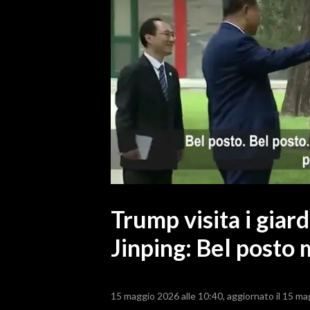
MEDIO CAMPIDANO
ORISTANO E PROVINCIA
SASSARI E PROVINCIA
GALLURA
NUORO E PROVINCIA
OGLIASTRA
AGENDA
CRONACA
ITALIA
MONDO
Trump visita i giar
Jinping: Bel posto 
POLITICA
ECONOMIA
15 maggio 2026 alle 10:40
aggiornato il 15 ma
SERVIZI ALLE IMPRESE