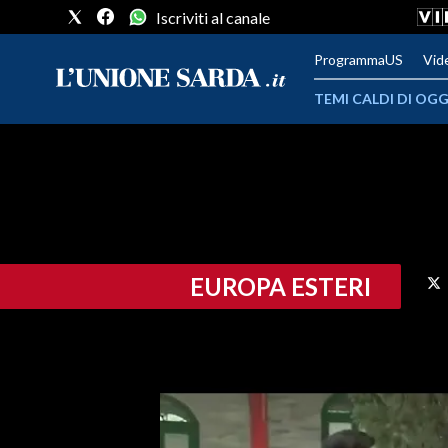
Iscriviti al canale
ProgrammaUS
Vid
TEMI CALDI DI OGG
METEO
COMUNI AL VOTO
VIDEO
EUROPA ESTERI
FOTO
CRONACA SARDEGNA
CAGLIARI
PROVINCIA DI CAGLIARI
SULCIS IGLESIENTE