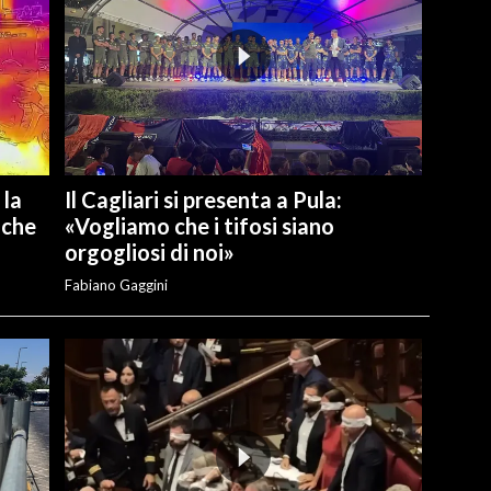
 la
Il Cagliari si presenta a Pula:
iche
«Vogliamo che i tifosi siano
orgogliosi di noi»
Fabiano Gaggini