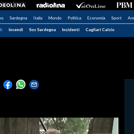
eo
Sardegna
Italia
Mondo
Politica
Economia
Sport
An
I:
Incendi
Sos Sardegna
Incidenti
Cagliari Calcio