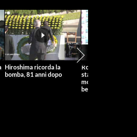
a
Hiroshima ricorda la
Ronchi: "Per me il c
bomba, 81 anni dopo
stata una passione,
monografia dedicat
bel regalo"