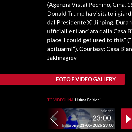
(Agenzia Vista) Pechino, Cina, 1
LAVORO
Donald Trump ha visitato i giar
BANDI
dal Presidente Xi Jinping. Duran
ufficiali e rilanciata dalla Casa 
SPORT IN SARDEGNA
place. I could get used to this” 
SPORT
abituarmi”). Courtesy: Casa Bia
RISULTATI E CLASSIFICHE
Jakhnagiev
CALCIO
CALCIO REGIONALE
FOTO E VIDEO GALLERY
BASKET
VOLLEY
MOTORI
TG VIDEOLINA
Ultime Edizioni
TENNIS
Edizione
23:00
ALTRI SPORT
Edizione 21-05-2026 23:00
CULTURA