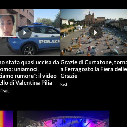
o stata quasi uccisa da
Grazie di Curtatone, torn
uomo: uniamoci,
a Ferragosto la Fiera delle
iamo rumore": il video
Grazie
llo di Valentina Pilia
Red
 Fresu