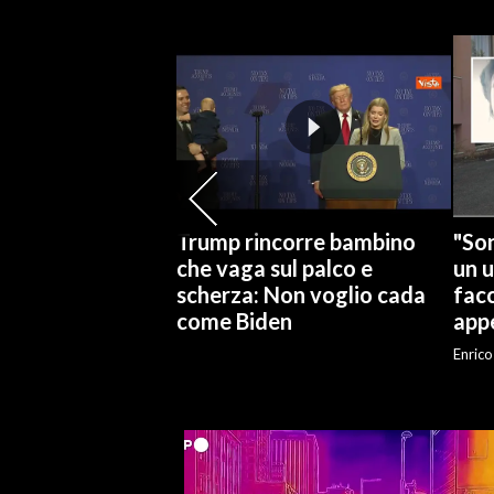
SPETTACOLI
GOSSIP
SALUTE
SARDEGNA TURISMO
Trump rincorre bambino
"Son
SARDI NEL MONDO
che vaga sul palco e
un 
scherza: Non voglio cada
facc
NOTIZIE
come Biden
appe
EVENTI
Enrico
#CARAUNIONE
3 MINUTI CON
INSULARITÀ