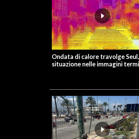
INFO AZIENDE
ABBONATI
ANNUNCI
NECROLOGI
PUBBLICITÀ
Ondata di calore travolge Seul,
SPIAGGE
situazione nelle immagini term
STORE