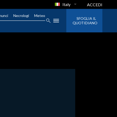
Italy
ACCEDI
nunci
Necrologi
Meteo
SFOGLIA IL
QUOTIDIANO