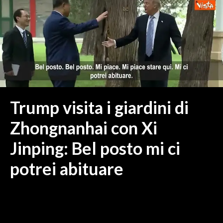
MEDIO CAMPIDANO
ORISTANO E PROVINCIA
SASSARI E PROVINCIA
GALLURA
NUORO E PROVINCIA
OGLIASTRA
AGENDA
Trump visita i giardini di
CRONACA
Zhongnanhai con Xi
ITALIA
Jinping: Bel posto mi ci
MONDO
potrei abituare
POLITICA
ECONOMIA
SERVIZI ALLE IMPRESE