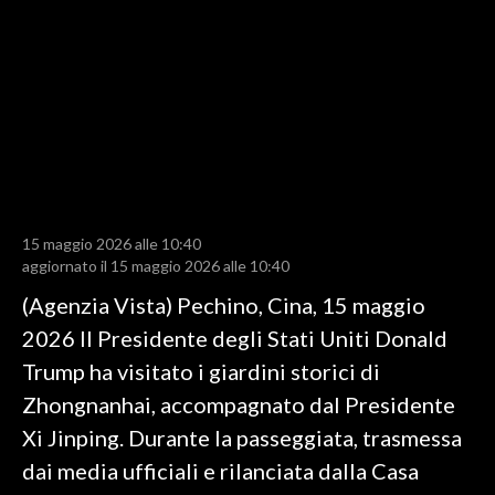
LAVORO
BANDI
SPORT IN SARDEGNA
SPORT
RISULTATI E CLASSIFICHE
CALCIO
15 maggio 2026 alle 10:40
aggiornato il 15 maggio 2026 alle 10:40
CALCIO REGIONALE
(Agenzia Vista) Pechino, Cina, 15 maggio
BASKET
2026 Il Presidente degli Stati Uniti Donald
VOLLEY
Trump ha visitato i giardini storici di
MOTORI
Zhongnanhai, accompagnato dal Presidente
TENNIS
Xi Jinping. Durante la passeggiata, trasmessa
ALTRI SPORT
dai media ufficiali e rilanciata dalla Casa
CULTURA