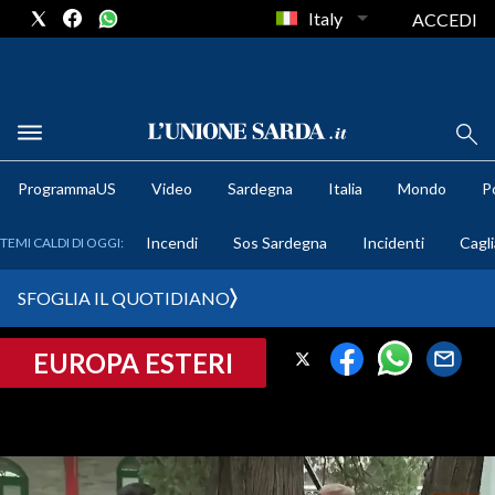
Italy
ACCEDI
METEO
ProgrammaUS
Video
Sardegna
Italia
Mondo
Po
COMUNI AL VOTO
Incendi
Sos Sardegna
Incidenti
Cagli
TEMI CALDI DI OGGI:
VIDEO
SFOGLIA IL QUOTIDIANO
FOTO
EUROPA ESTERI
CRONACA SARDEGNA
CAGLIARI
PROVINCIA DI CAGLIARI
SULCIS IGLESIENTE