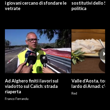
i giovani cercano di sfondare le
sostitutivi dello St
vetrate
politica
Ad Alghero finiti i lavori sul
Valle d'Aosta, torna
viadotto sul Calich: strada
lardo di Arnad: c'è 
riaperta
Red
Franco Ferrandu