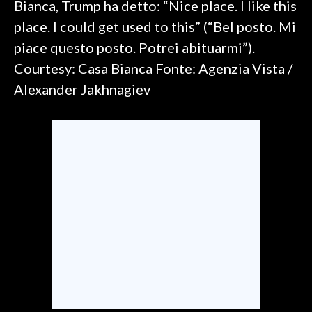
Bianca, Trump ha detto: “Nice place. I like this
place. I could get used to this” (“Bel posto. Mi
SPETTACOLI
piace questo posto. Potrei abituarmi”).
GOSSIP
Courtesy: Casa Bianca Fonte: Agenzia Vista /
Alexander Jakhnagiev
SALUTE
SARDEGNA TURISMO
SARDI NEL MONDO
NOTIZIE
EVENTI
#CARAUNIONE
3 MINUTI CON
INSULARITÀ