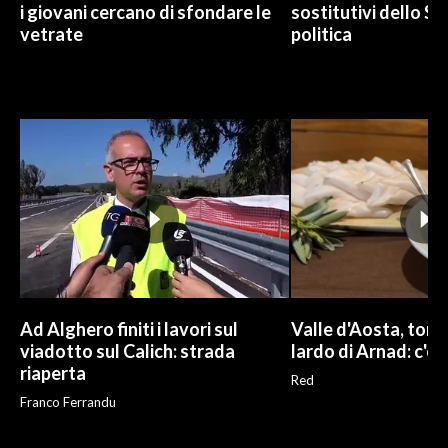
i giovani cercano di sfondare le
sostitutivi dello St
vetrate
politica
Ad Alghero finiti i lavori sul
Valle d'Aosta, torna
viadotto sul Calich: strada
lardo di Arnad: c'è 
riaperta
Red
Franco Ferrandu