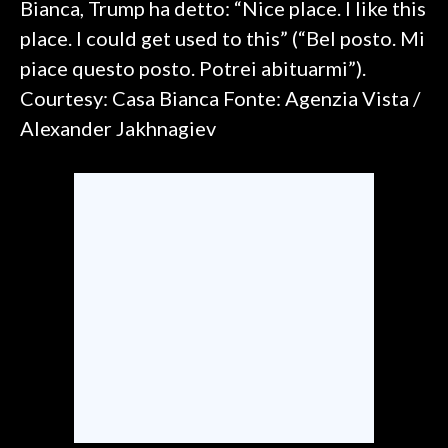
Bianca, Trump ha detto: “Nice place. I like this
place. I could get used to this” (“Bel posto. Mi
SPETTACOLI
piace questo posto. Potrei abituarmi”).
GOSSIP
Courtesy: Casa Bianca Fonte: Agenzia Vista /
Alexander Jakhnagiev
SALUTE
SARDEGNA TURISMO
SARDI NEL MONDO
NOTIZIE
EVENTI
#CARAUNIONE
3 MINUTI CON
INSULARITÀ