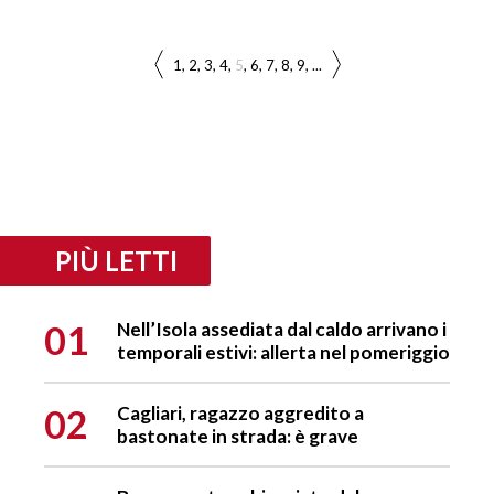
1
2
3
4
5
6
7
8
9
...
PIÙ LETTI
01
Nell’Isola assediata dal caldo arrivano i
temporali estivi: allerta nel pomeriggio
02
Cagliari, ragazzo aggredito a
bastonate in strada: è grave