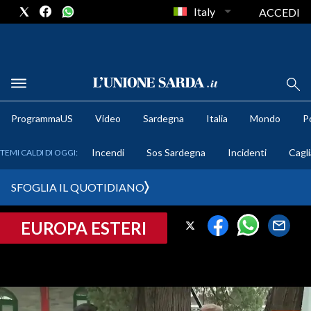
Italy
ACCEDI
METEO
ProgrammaUS
Video
Sardegna
Italia
Mondo
Po
COMUNI AL VOTO
Incendi
Sos Sardegna
Incidenti
Cagli
TEMI CALDI DI OGGI:
VIDEO
SFOGLIA IL QUOTIDIANO
FOTO
EUROPA ESTERI
CRONACA SARDEGNA
CAGLIARI
PROVINCIA DI CAGLIARI
SULCIS IGLESIENTE