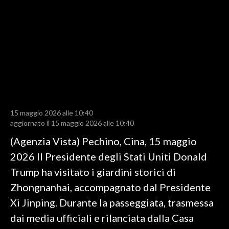
LAVORO
BANDI
SPORT IN SARDEGNA
SPORT
RISULTATI E CLASSIFICHE
CALCIO
15 maggio 2026 alle 10:40
aggiornato il 15 maggio 2026 alle 10:40
CALCIO REGIONALE
(Agenzia Vista) Pechino, Cina, 15 maggio
BASKET
2026 Il Presidente degli Stati Uniti Donald
VOLLEY
Trump ha visitato i giardini storici di
MOTORI
Zhongnanhai, accompagnato dal Presidente
TENNIS
Xi Jinping. Durante la passeggiata, trasmessa
ALTRI SPORT
dai media ufficiali e rilanciata dalla Casa
CULTURA