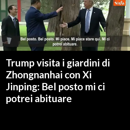
MEDIO CAMPIDANO
ORISTANO E PROVINCIA
SASSARI E PROVINCIA
GALLURA
NUORO E PROVINCIA
OGLIASTRA
AGENDA
Trump visita i giardini di
CRONACA
Zhongnanhai con Xi
ITALIA
Jinping: Bel posto mi ci
MONDO
potrei abituare
POLITICA
ECONOMIA
SERVIZI ALLE IMPRESE