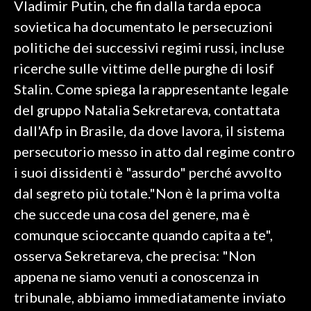
Vladimir Putin, che fin dalla tarda epoca
sovietica ha documentato le persecuzioni
SPETTACOLI
politiche dei successivi regimi russi, incluse
GOSSIP
ricerche sulle vittime delle purghe di Iosif
Stalin. Come spiega la rappresentante legale
SALUTE
del gruppo Natalia Sekretareva, contattata
dall'Afp in Brasile, da dove lavora, il sistema
SARDEGNA TURISMO
persecutorio messo in atto dal regime contro
SARDI NEL MONDO
i suoi dissidenti è "assurdo" perché avvolto
NOTIZIE
dal segreto più totale."Non è la prima volta
EVENTI
che succede una cosa del genere, ma è
comunque scioccante quando capita a te",
#CARAUNIONE
osserva Sekretareva, che precisa: "Non
3 MINUTI CON
appena ne siamo venuti a conoscenza in
tribunale, abbiamo immediatamente inviato
INSULARITÀ