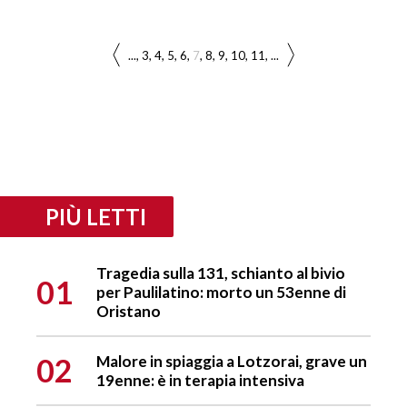
...
3
4
5
6
7
8
9
10
11
...
PIÙ LETTI
Tragedia sulla 131, schianto al bivio
01
per Paulilatino: morto un 53enne di
Oristano
02
Malore in spiaggia a Lotzorai, grave un
19enne: è in terapia intensiva