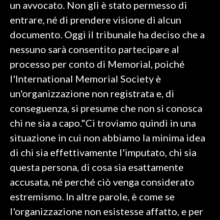
un avvocato. Non gli è stato permesso di
entrare, né di prendere visione di alcun
INFO AZIENDE
documento. Oggi il tribunale ha deciso che a
ABBONATI
nessuno sarà consentito partecipare al
ANNUNCI
processo per conto di Memorial, poiché
NECROLOGI
l'International Memorial Society è
PUBBLICITÀ
un'organizzazione non registrata e, di
SPIAGGE
conseguenza, si presume che non si conosca
STORE
chi ne sia a capo."Ci troviamo quindi in una
situazione in cui non abbiamo la minima idea
di chi sia effettivamente l'imputato, chi sia
questa persona, di cosa sia esattamente
accusata, né perché ciò venga considerato
estremismo. In altre parole, è come se
l'organizzazione non esistesse affatto, e per