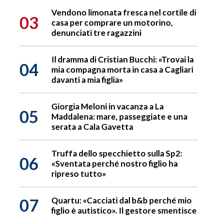
Vendono limonata fresca nel cortile di
03
casa per comprare un motorino,
denunciati tre ragazzini
Il dramma di Cristian Bucchi: «Trovai la
04
mia compagna morta in casa a Cagliari
davanti a mia figlia»
Giorgia Meloni in vacanza a La
05
Maddalena: mare, passeggiate e una
serata a Cala Gavetta
Truffa dello specchietto sulla Sp2:
06
«Sventata perché nostro figlio ha
ripreso tutto»
07
Quartu: «Cacciati dal b&b perché mio
figlio è autistico». Il gestore smentisce