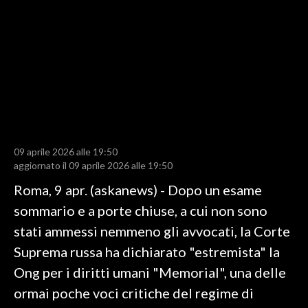
LAVORO
BANDI
SPORT IN SARDEGNA
SPORT
RISULTATI E CLASSIFICHE
CALCIO
09 aprile 2026 alle 19:50
aggiornato il 09 aprile 2026 alle 19:50
CALCIO REGIONALE
Roma, 9 apr. (askanews) - Dopo un esame
BASKET
sommario e a porte chiuse, a cui non sono
VOLLEY
stati ammessi nemmeno gli avvocati, la Corte
MOTORI
Suprema russa ha dichiarato "estremista" la
TENNIS
Ong per i diritti umani "Memorial", una delle
ALTRI SPORT
ormai poche voci critiche del regime di
CULTURA