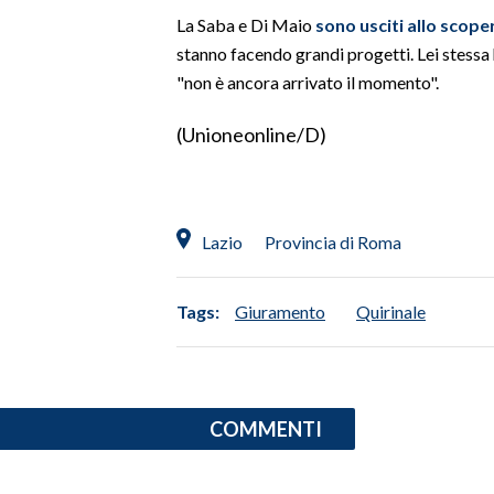
La Saba e Di Maio
sono usciti allo scope
INFO AZIENDE
stanno facendo grandi progetti. Lei stessa 
"non è ancora arrivato il momento".
ABBONATI
ANNUNCI
(Unioneonline/D)
NECROLOGI
PUBBLICITÀ
SPIAGGE
Lazio
Provincia di Roma
STORE
Tags:
Giuramento
Quirinale
COMMENTI