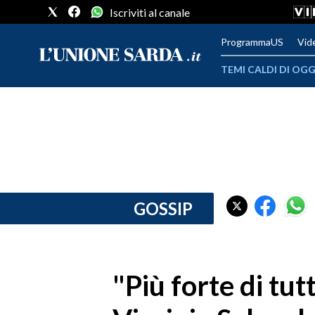
Iscriviti al canale
ProgrammaUS
Vid
TEMI CALDI DI OGG
METEO
COMUNI AL VOTO
VIDEO
FOTO
GOSSIP
CRONACA SARDEGNA
CAGLIARI
"Più forte di tutt
PROVINCIA DI CAGLIARI
SULCIS IGLESIENTE