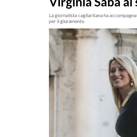
Virginia Saba al
MEDIO CAMPIDANO
ORISTANO E PROVINCIA
La giornalista cagliaritana ha accompagnato
per il giuramento
SASSARI E PROVINCIA
GALLURA
NUORO E PROVINCIA
OGLIASTRA
AGENDA
CRONACA
ITALIA
MONDO
POLITICA
ECONOMIA
SERVIZI ALLE IMPRESE