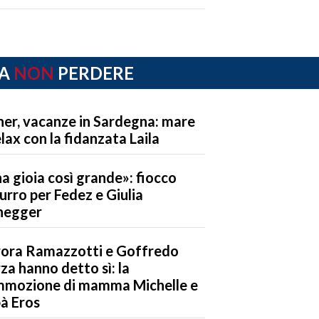
A
NON
PERDERE
ner, vacanze in Sardegna: mare
elax con la fidanzata Laila
a gioia così grande»: fiocco
urro per Fedez e Giulia
negger
ora Ramazzotti e Goffredo
za hanno detto sì: la
mozione di mamma Michelle e
à Eros