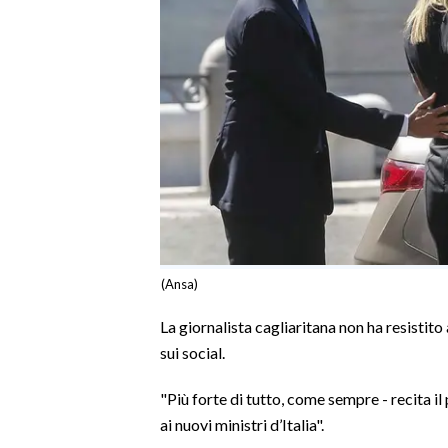
SPETTACOLI
GOSSIP
SALUTE
SARDEGNA TURISMO
SARDI NEL MONDO
NOTIZIE
(Ansa)
EVENTI
La giornalista cagliaritana non ha resistito 
#CARAUNIONE
sui social.
3 MINUTI CON
"Più forte di tutto, come sempre - recita i
ai nuovi ministri d’Italia".
INSULARITÀ