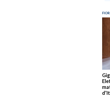
FIOR
Gig
Ele
mat
d’It