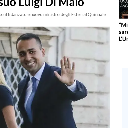
 suo Luigi Di Maio
 il fidanzato e nuovo ministro degli Esteri al Quirinale
“Mi
sar
L'U