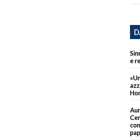
D
Sin
e r
«Un
azz
Ho
Aur
Cer
com
pap