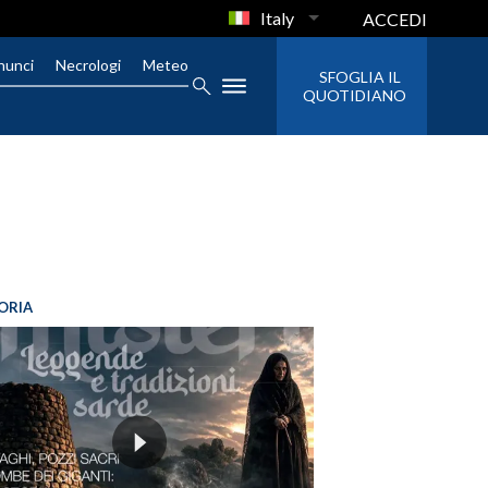
Italy
ACCEDI
nunci
Necrologi
Meteo
SFOGLIA IL
QUOTIDIANO
ORIA