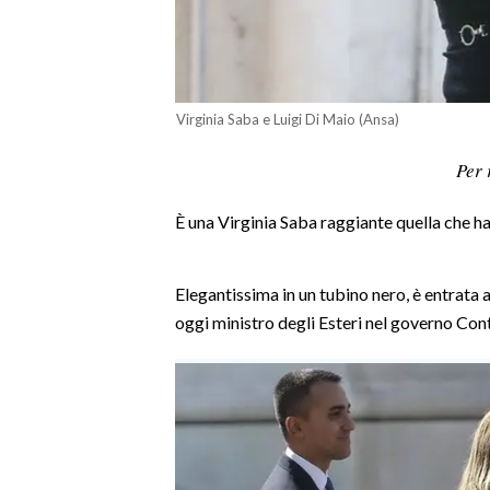
LAVORO
BANDI
SPORT IN SARDEGNA
Virginia Saba e Luigi Di Maio (Ansa)
Per 
SPORT
RISULTATI E CLASSIFICHE
È una Virginia Saba raggiante quella che 
CALCIO
CALCIO REGIONALE
Elegantissima in un tubino nero, è entrata
BASKET
oggi ministro degli Esteri nel governo Cont
VOLLEY
MOTORI
TENNIS
ALTRI SPORT
CULTURA