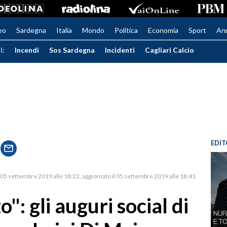
eo
Sardegna
Italia
Mondo
Politica
Economia
Sport
An
I:
Incendi
Sos Sardegna
Incidenti
Cagliari Calcio
EDIT
05 settembre 2019 alle 18:22
aggiornato il 05 settembre 2019 alle 18:41
o": gli auguri social di