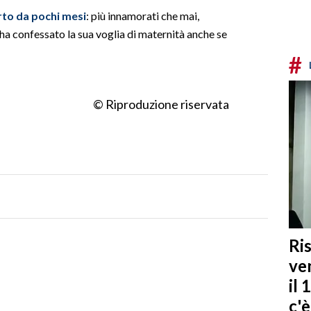
rto da pochi mesi
: più innamorati che mai,
ha confessato la sua voglia di maternità anche se
#
© Riproduzione riservata
Ris
ven
il 
c'