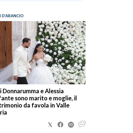
I D’ARANCIO
i Donnarumma e Alessia
fante sono marito e moglie, il
rimonio da favola in Valle
ria