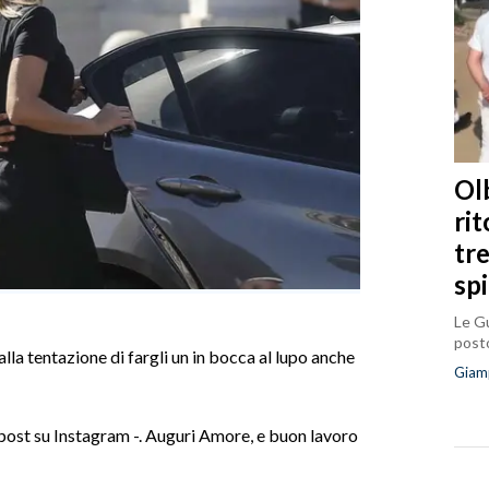
Olb
ri
tr
sp
Le Gu
posto
alla tentazione di fargli un in bocca al lupo anche
Giam
l post su Instagram -. Auguri Amore, e buon lavoro