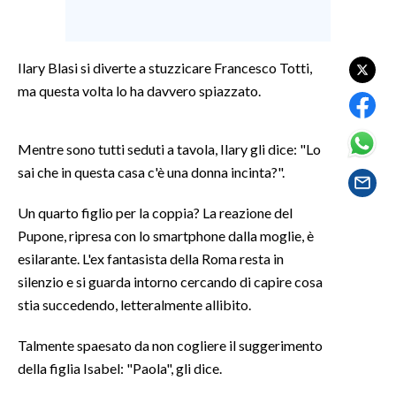
LAVORO
BANDI
Ilary Blasi si diverte a stuzzicare Francesco Totti,
ma questa volta lo ha davvero spiazzato.
SPORT IN SARDEGNA
SPORT
Mentre sono tutti seduti a tavola, Ilary gli dice: "Lo
RISULTATI E CLASSIFICHE
sai che in questa casa c'è una donna incinta?".
CALCIO
Un quarto figlio per la coppia? La reazione del
CALCIO REGIONALE
Pupone, ripresa con lo smartphone dalla moglie, è
BASKET
esilarante. L'ex fantasista della Roma resta in
VOLLEY
silenzio e si guarda intorno cercando di capire cosa
MOTORI
stia succedendo, letteralmente allibito.
TENNIS
Talmente spaesato da non cogliere il suggerimento
ALTRI SPORT
della figlia Isabel: "Paola", gli dice.
CULTURA