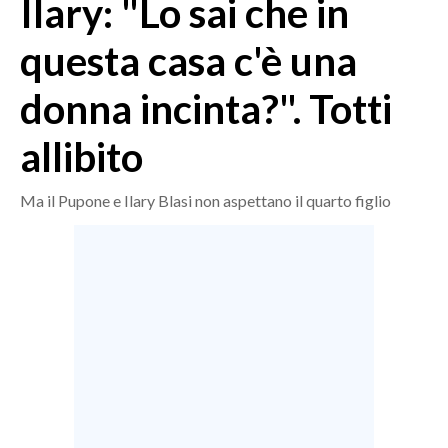
Ilary: "Lo sai che in
MEDIO CAMPIDANO
ORISTANO E PROVINCIA
questa casa c'è una
SASSARI E PROVINCIA
donna incinta?". Totti
GALLURA
NUORO E PROVINCIA
allibito
OGLIASTRA
AGENDA
Ma il Pupone e Ilary Blasi non aspettano il quarto figlio
CRONACA
ITALIA
MONDO
POLITICA
ECONOMIA
SERVIZI ALLE IMPRESE