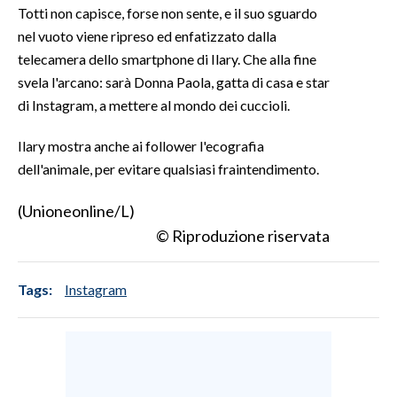
Totti non capisce, forse non sente, e il suo sguardo
nel vuoto viene ripreso ed enfatizzato dalla
SPETTACOLI
telecamera dello smartphone di Ilary. Che alla fine
GOSSIP
svela l'arcano: sarà Donna Paola, gatta di casa e star
di Instagram, a mettere al mondo dei cuccioli.
SALUTE
Ilary mostra anche ai follower l'ecografia
SARDEGNA TURISMO
dell'animale, per evitare qualsiasi fraintendimento.
SARDI NEL MONDO
(Unioneonline/L)
© Riproduzione riservata
NOTIZIE
EVENTI
Tags:
Instagram
#CARAUNIONE
3 MINUTI CON
INSULARITÀ