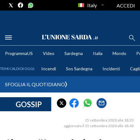
Italy
ACCEDI
METEO
ProgrammaUS
Video
Sardegna
Italia
Mondo
Po
COMUNI AL VOTO
Incendi
Sos Sardegna
Incidenti
Cagli
TEMI CALDI DI OGGI:
VIDEO
SFOGLIA IL QUOTIDIANO
FOTO
GOSSIP
CRONACA SARDEGNA
CAGLIARI
15 settembre 2020 alle 18:35
PROVINCIA DI CAGLIARI
aggiornato il 15 settembre 2020 alle 18:43
SULCIS IGLESIENTE