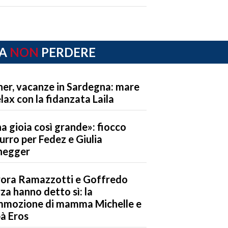
A
NON
PERDERE
ner, vacanze in Sardegna: mare
elax con la fidanzata Laila
a gioia così grande»: fiocco
urro per Fedez e Giulia
negger
ora Ramazzotti e Goffredo
za hanno detto sì: la
mozione di mamma Michelle e
à Eros