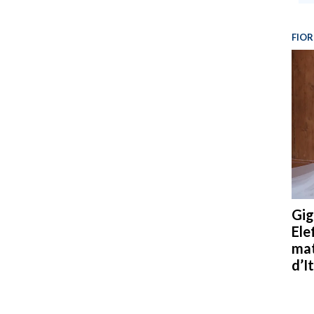
FIOR
Gig
Ele
mat
d’It