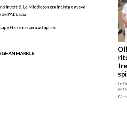
no invertiti. La Middleton era incinta e aveva
o dell'Abbazia.
ncipe Harry nascerà ad aprile.
Olb
EGHAN
M
ARKLE:
ri
tr
sp
Le Gu
posto
Giam