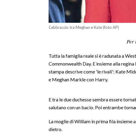
LAVORO
BANDI
L'abbraccio tra Meghan e Kate (foto AP)
SPORT IN SARDEGNA
Per 
SPORT
Tutta la famiglia reale si è radunata a We
RISULTATI E CLASSIFICHE
Commonwealth Day. E insieme alla regina El
CALCIO
stampa descrive come 'le rivali': Kate Mi
CALCIO REGIONALE
e Meghan Markle con Harry.
BASKET
VOLLEY
E tra le due duchesse sembra essere tornato 
MOTORI
salutano con un bacio. Poi entrambe tornan
TENNIS
ALTRI SPORT
La moglie di William in prima fila insieme a
dietro.
CULTURA