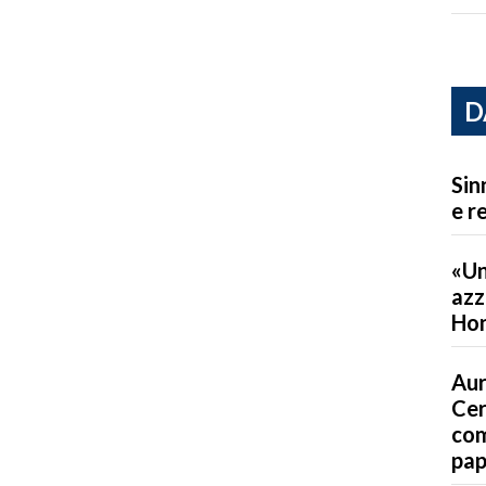
D
Sin
e r
«Un
azz
Ho
Aur
Cer
com
pap