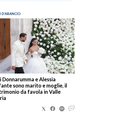
I D’ARANCIO
i Donnarumma e Alessia
fante sono marito e moglie, il
rimonio da favola in Valle
ria