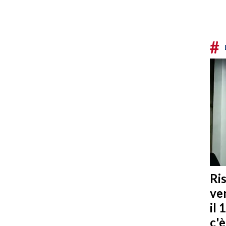
#
Ris
ven
il 
c'