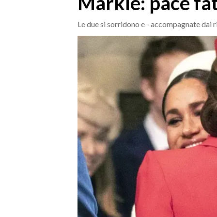
Markle: pace fa
MEDIO CAMPIDANO
ORISTANO E PROVINCIA
Le due si sorridono e - accompagnate dai ri
SASSARI E PROVINCIA
GALLURA
NUORO E PROVINCIA
OGLIASTRA
AGENDA
CRONACA
ITALIA
MONDO
POLITICA
ECONOMIA
SERVIZI ALLE IMPRESE