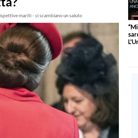
tta?
spettive mariti - si scambiano un saluto
“Mi
sar
L'U