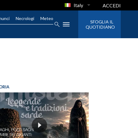
Italy
ACCEDI
nunci
Necrologi
Meteo
SFOGLIA IL
QUOTIDIANO
ORIA