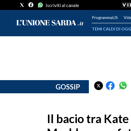
Iscriviti al canale
ProgrammaUS
Vid
TEMI CALDI DI OGG
METEO
COMUNI AL VOTO
VIDEO
FOTO
GOSSIP
CRONACA SARDEGNA
CAGLIARI
Il bacio tra Ka
PROVINCIA DI CAGLIARI
SULCIS IGLESIENTE