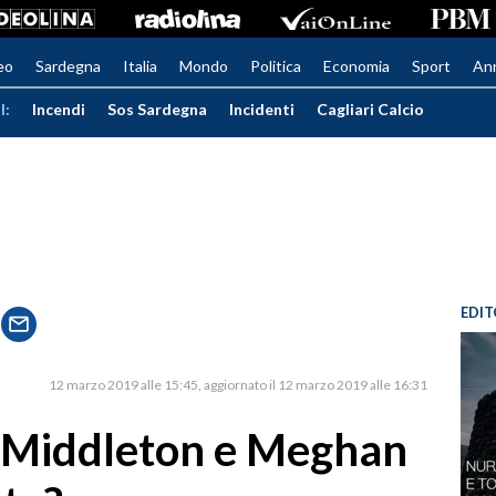
eo
Sardegna
Italia
Mondo
Politica
Economia
Sport
An
I:
Incendi
Sos Sardegna
Incidenti
Cagliari Calcio
EDIT
12 marzo 2019 alle 15:45
aggiornato il 12 marzo 2019 alle 16:31
te Middleton e Meghan