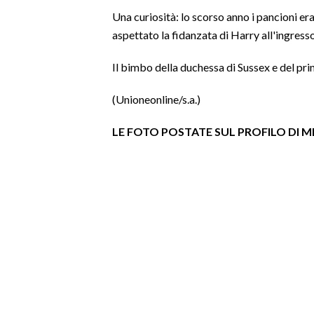
Una curiosità: lo scorso anno i pancioni era
SPETTACOLI
aspettato la fidanzata di Harry all'ingress
GOSSIP
Il bimbo della duchessa di Sussex e del pri
SALUTE
(Unioneonline/s.a.)
LE FOTO P
OSTATE
SUL PROFILO DI M
SARDEGNA TURISMO
SARDI NEL MONDO
NOTIZIE
EVENTI
#CARAUNIONE
3 MINUTI CON
INSULARITÀ