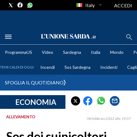
Italy
ACCEDI
METEO
ProgrammaUS
Video
Sardegna
Italia
Mondo
Po
COMUNI AL VOTO
Incendi
Sos Sardegna
Incidenti
Cagli
TEMI CALDI DI OGGI:
VIDEO
SFOGLIA IL QUOTIDIANO
FOTO
ECONOMIA
CRONACA SARDEGNA
CAGLIARI
ALLEVAMENTO
08 febbraio 2022 alle 19:37
PROVINCIA DI CAGLIARI
SULCIS IGLESIENTE
Sos dei suinicoltori