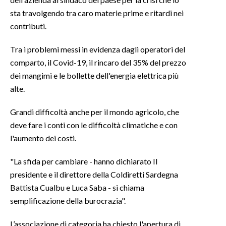
sta travolgendo tra caro materie prime e ritardi nei
INFO AZIENDE
contributi.
ABBONATI
Tra i problemi messi in evidenza dagli operatori del
ANNUNCI
comparto, il Covid-19, il rincaro del 35% del prezzo
NECROLOGI
dei mangimi e le bollette dell'energia elettrica più
PUBBLICITÀ
alte.
SPIAGGE
Grandi difficoltà anche per il mondo agricolo, che
STORE
deve fare i conti con le difficoltà climatiche e con
l'aumento dei costi.
"La sfida per cambiare - hanno dichiarato Il
presidente e il direttore della Coldiretti Sardegna
Battista Cualbu e Luca Saba - si chiama
semplificazione della burocrazia".
L’associazione di categoria ha chiesto l'apertura di