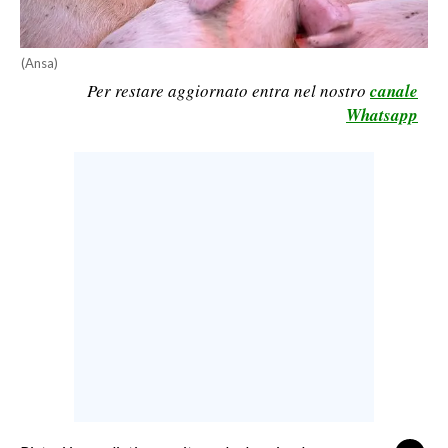
LAVORO
BANDI
(Ansa)
Per restare aggiornato entra nel nostro
canale
SPORT IN SARDEGNA
Whatsapp
SPORT
RISULTATI E CLASSIFICHE
CALCIO
CALCIO REGIONALE
BASKET
VOLLEY
MOTORI
TENNIS
ALTRI SPORT
CULTURA