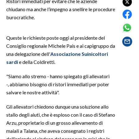
Ristori immediati per evitare che le aziende
chiudano ma anche l’impegno a snellire le procedure
SPETTACOLI
burocratiche.
GOSSIP
Queste le richieste poste oggi al presidente del
SALUTE
Consiglio regionale Michele Pais e ai capigruppo da
una delegazione dell'
Associazione Suinicoltori
SARDEGNA TURISMO
sardi
e della Coldiretti.
SARDI NEL MONDO
"Siamo allo stremo - hanno spiegato gli allevatori
NOTIZIE
-, abbiamo bisogno di ristori immediati per poter
salvare le nostre attività".
EVENTI
Gli allevatori chiedono dunque una soluzione allo
#CARAUNIONE
stallo degli aiuti, che è esploso con il caso di Stefano
3 MINUTI CON
Arzu, proprietario di un grosso allevamento di
maiali a Talana, che aveva consegnato i registri
INSULARITÀ
dell'azienda al sindaco del paese per la crisi che lo