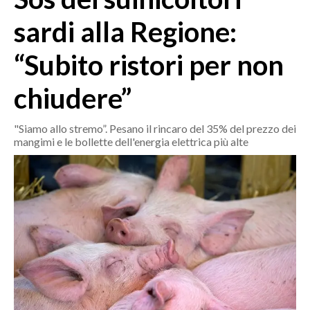
MEDIO CAMPIDANO
sardi alla Regione:
ORISTANO E PROVINCIA
SASSARI E PROVINCIA
“Subito ristori per non
GALLURA
chiudere”
NUORO E PROVINCIA
OGLIASTRA
"Siamo allo stremo”. Pesano il rincaro del 35% del prezzo dei
AGENDA
mangimi e le bollette dell'energia elettrica più alte
CRONACA
ITALIA
MONDO
POLITICA
ECONOMIA
SERVIZI ALLE IMPRESE