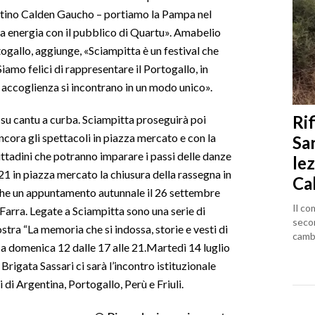
ntino Calden Gaucho – portiamo la Pampa nel
ra energia con il pubblico di Quartu». Amabelio
ogallo, aggiunge, «Sciampitta è un festival che
Siamo felici di rappresentare il Portogallo, in
 accoglienza si incontrano in un modo unico».
Rif
su cantu a curba. Sciampitta proseguirà poi
cora gli spettacoli in piazza mercato e con la
Sa
cittadini che potranno imparare i passi delle danze
lez
21 in piazza mercato la chiusura della rassegna in
Ca
anche un appuntamento autunnale il 26 settembre
Il co
 Farra. Legate a Sciampitta sono una serie di
seco
ostra “La memoria che si indossa, storie e vesti di
cambi
 a domenica 12 dalle 17 alle 21.Martedì 14 luglio
Brigata Sassari ci sarà l’incontro istituzionale
 di Argentina, Portogallo, Perù e Friuli.