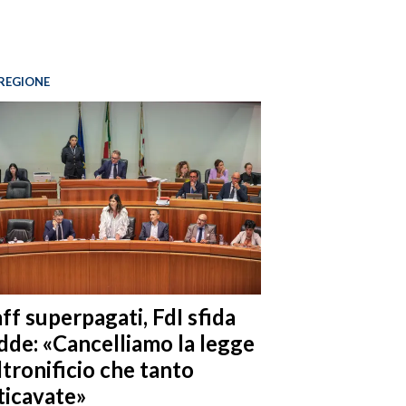
REGIONE
ff superpagati, FdI sfida
dde: «Cancelliamo la legge
ltronificio che tanto
ticavate»