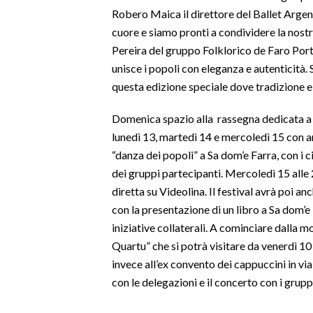
Robero Maica il direttore del Ballet Arge
SPETTACOLI
cuore e siamo pronti a condividere la nost
Pereira del gruppo Folklorico de Faro Port
GOSSIP
unisce i popoli con eleganza e autenticità. 
questa edizione speciale dove tradizione e
SALUTE
Domenica spazio alla rassegna dedicata a 
SARDEGNA TURISMO
lunedì 13, martedì 14 e mercoledì 15 con an
“danza dei popoli” a Sa dom’e Farra, con i 
SARDI NEL MONDO
dei gruppi partecipanti. Mercoledì 15 alle 
NOTIZIE
diretta su Videolina. Il festival avrà poi 
EVENTI
con la presentazione di un libro a Sa dom’e
iniziative collaterali. A cominciare dalla m
#CARAUNIONE
Quartu” che si potrà visitare da venerdì 10
invece all’ex convento dei cappuccini in via 
3 MINUTI CON
con le delegazioni e il concerto con i gruppi
INSULARITÀ