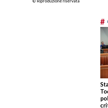
© Riproduzione riservata
#
Sta
To
po
cri