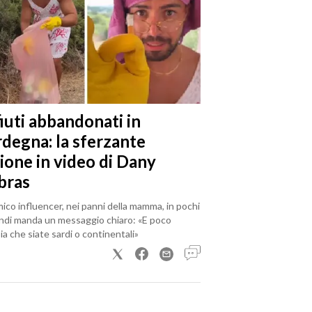
iuti abbandonati in
rdegna: la sferzante
ione in video di Dany
bras
mico influencer, nei panni della mamma, in pochi
ndi manda un messaggio chiaro: «E poco
a che siate sardi o continentali»