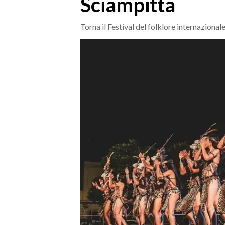
Sciampitta
MEDIO CAMPIDANO
ORISTANO E PROVINCIA
Torna il Festival del folklore internazional
SASSARI E PROVINCIA
GALLURA
NUORO E PROVINCIA
OGLIASTRA
AGENDA
CRONACA
ITALIA
MONDO
POLITICA
ECONOMIA
SERVIZI ALLE IMPRESE