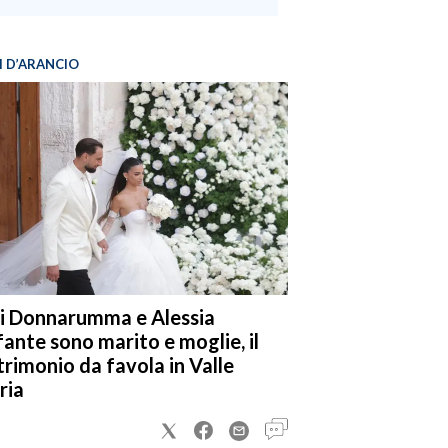
I D’ARANCIO
i Donnarumma e Alessia
fante sono marito e moglie, il
rimonio da favola in Valle
ria