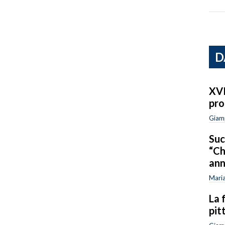
D
XVI
pr
Giam
Suc
“Ch
ann
Maria
La 
pit