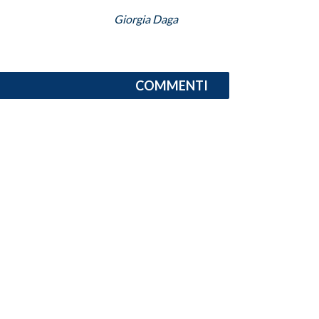
Giorgia Daga
INFO AZIENDE
ABBONATI
ANNUNCI
COMMENTI
NECROLOGI
PUBBLICITÀ
SPIAGGE
STORE