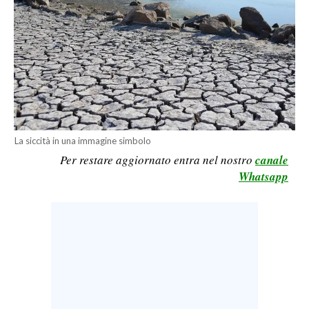
LAVORO
BANDI
SPORT IN SARDEGNA
SPORT
RISULTATI E CLASSIFICHE
La siccità in una immagine simbolo
CALCIO
Per restare aggiornato entra nel nostro
canale
CALCIO REGIONALE
Whatsapp
BASKET
VOLLEY
MOTORI
TENNIS
ALTRI SPORT
CULTURA