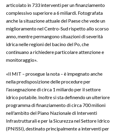
articolato in 733 interventi per un finanziamento
complessivo superiore a 6 miliardi. Fotografata
INFO AZIENDE
anche la situazione attuale del Paese che vede un
ABBONATI
miglioramento nel Centro-Sud rispetto allo scorso
ANNUNCI
anno, mentre permangono situazioni di severità
NECROLOGI
idrica nelle regioni del bacino del Po, che
PUBBLICITÀ
continuano a richiedere particolare attenzione e
SPIAGGE
monitoraggio».
STORE
«Il MIT – prosegue la nota – è impegnato anche
nella predisposizione delle procedure per
l'assegnazione di circa 1 miliardo per il settore
idrico potabile. Inoltre si sta definendo un ulteriore
programma di finanziamento di circa 700 milioni
nell'ambito del Piano Nazionale di Interventi
Infrastrutturali e per la Sicurezza nel Settore Idrico
(PNISSI), destinato principalmente a interventi per