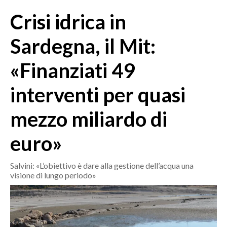
MEDIO CAMPIDANO
Crisi idrica in
ORISTANO E PROVINCIA
SASSARI E PROVINCIA
Sardegna, il Mit:
GALLURA
«Finanziati 49
NUORO E PROVINCIA
OGLIASTRA
interventi per quasi
AGENDA
mezzo miliardo di
CRONACA
euro»
ITALIA
MONDO
Salvini: «L’obiettivo è dare alla gestione dell’acqua una
visione di lungo periodo»
POLITICA
ECONOMIA
SERVIZI ALLE IMPRESE