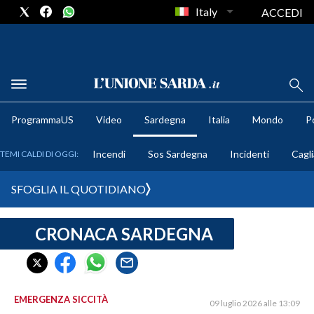
Italy
ACCEDI
METEO
ProgrammaUS
Video
Sardegna
Italia
Mondo
Po
COMUNI AL VOTO
Incendi
Sos Sardegna
Incidenti
Cagli
TEMI CALDI DI OGGI:
VIDEO
SFOGLIA IL QUOTIDIANO
FOTO
CRONACA SARDEGNA
CRONACA SARDEGNA
CAGLIARI
PROVINCIA DI CAGLIARI
SULCIS IGLESIENTE
EMERGENZA SICCITÀ
09 luglio 2026 alle 13:09