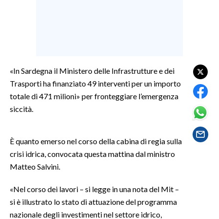
SPETTACOLI
GOSSIP
SALUTE
«In Sardegna il Ministero delle Infrastrutture e dei
Trasporti ha finanziato 49 interventi per un importo
SARDEGNA TURISMO
totale di 471 milioni» per fronteggiare l’emergenza
siccità.
SARDI NEL MONDO
NOTIZIE
È quanto emerso nel corso della cabina di regia sulla
EVENTI
crisi idrica, convocata questa mattina dal ministro
Matteo Salvini.
#CARAUNIONE
«Nel corso dei lavori – si legge in una nota del Mit –
3 MINUTI CON
si è illustrato lo stato di attuazione del programma
nazionale degli investimenti nel settore idrico,
INSULARITÀ