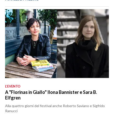
L’EVENTO
A "Florinas in Giallo" Ilona Bannister e Sara B.
Elfgren
Alla quattro giorni del festival anche Roberto Saviano e Sigfrido
Ranucci