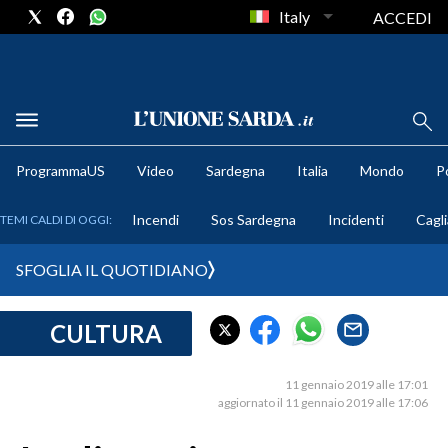
Italy
ACCEDI
METEO
ProgrammaUS
Video
Sardegna
Italia
Mondo
Po
COMUNI AL VOTO
Incendi
Sos Sardegna
Incidenti
Cagli
TEMI CALDI DI OGGI:
VIDEO
SFOGLIA IL QUOTIDIANO
FOTO
CULTURA
CRONACA SARDEGNA
CAGLIARI
11 gennaio 2019 alle 17:01
PROVINCIA DI CAGLIARI
aggiornato il 11 gennaio 2019 alle 17:06
SULCIS IGLESIENTE