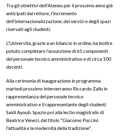
Tra gli obiettivi dell'Ateneo per il prossimo anno già
INFO AZIENDE
anticipati dal rettore, l'incremento
dell'internazionalizzazione, dei servizi e degli spazi
ABBONATI
riservati agli studenti.
ANNUNCI
NECROLOGI
L'Università, grazie a un bilancio in ordine, ha inoltre
PUBBLICITÀ
potuto completare l'assunzione di 65 componenti
del personale tecnico amministrativo e di circa 100
SPIAGGE
docenti.
STORE
Alla cerimonia di inaugurazione in programma
martedì prossimo interverranno Riccardo Zallu in
rappresentanza del personale tecnico
amministrativo e il rappresentante degli studenti
Saidi Ayoub. Spazio poi alla lectio magistralis di
Beatrice Venezi, dal titolo "Giacomo Puccini:
l'attualità e la modernità della tradizione".