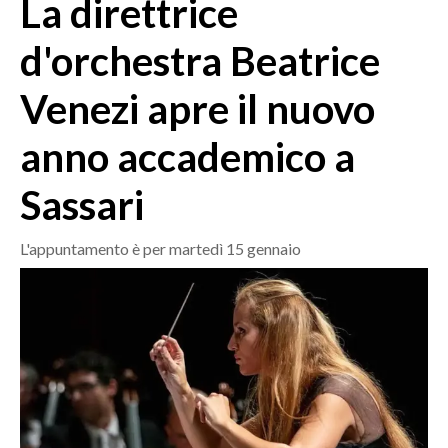
La direttrice
MEDIO CAMPIDANO
ORISTANO E PROVINCIA
d'orchestra Beatrice
SASSARI E PROVINCIA
Venezi apre il nuovo
GALLURA
NUORO E PROVINCIA
anno accademico a
OGLIASTRA
AGENDA
Sassari
CRONACA
L'appuntamento è per martedì 15 gennaio
ITALIA
MONDO
POLITICA
ECONOMIA
SERVIZI ALLE IMPRESE