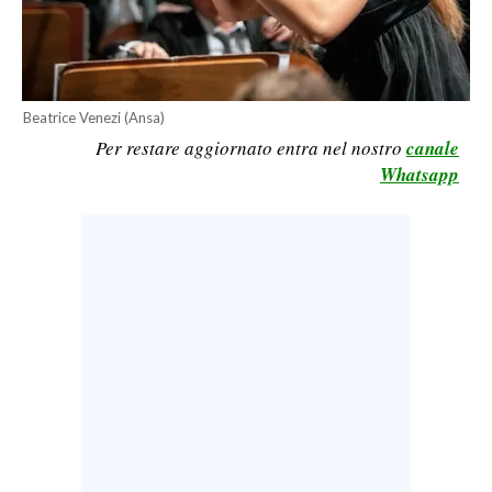
LAVORO
BANDI
SPORT IN SARDEGNA
Beatrice Venezi (Ansa)
Per restare aggiornato entra nel nostro
canale
SPORT
Whatsapp
RISULTATI E CLASSIFICHE
CALCIO
CALCIO REGIONALE
BASKET
VOLLEY
MOTORI
TENNIS
ALTRI SPORT
CULTURA