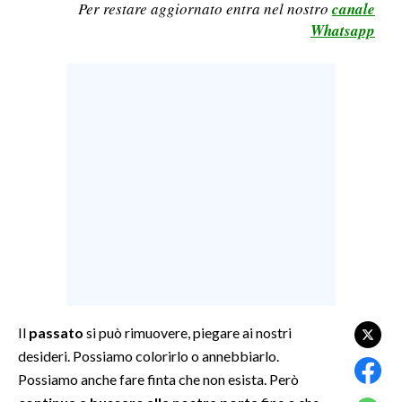
Per restare aggiornato entra nel nostro
canale
LAVORO
Whatsapp
BANDI
SPORT IN SARDEGNA
SPORT
RISULTATI E CLASSIFICHE
CALCIO
CALCIO REGIONALE
BASKET
VOLLEY
MOTORI
TENNIS
Il
passato
si può rimuovere, piegare ai nostri
desideri. Possiamo colorirlo o annebbiarlo.
ALTRI SPORT
Possiamo anche fare finta che non esista. Però
CULTURA