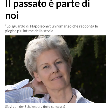
Il passato è parte di
MEDIO CAMPIDANO
ORISTANO E PROVINCIA
noi
SASSARI E PROVINCIA
GALLURA
“Lo sguardo di Napoleone”: un romanzo che racconta le
pieghe più intime della storia
NUORO E PROVINCIA
OGLIASTRA
AGENDA
CRONACA
ITALIA
MONDO
POLITICA
ECONOMIA
Sibyl von der Schulenburg (foto concessa)
SERVIZI ALLE IMPRESE