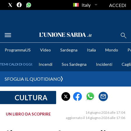
Italy
ACCEDI
METEO
ProgrammaUS
Video
Sardegna
Italia
Mondo
Po
COMUNI AL VOTO
Incendi
Sos Sardegna
Incidenti
Cagli
TEMI CALDI DI OGGI:
VIDEO
SFOGLIA IL QUOTIDIANO
FOTO
CULTURA
CRONACA SARDEGNA
CAGLIARI
14 giugno 2026 alle 17:04
UN LIBRO DA SCOPRIRE
PROVINCIA DI CAGLIARI
aggiornato il 14 giugno 2026 alle 17:06
SULCIS IGLESIENTE