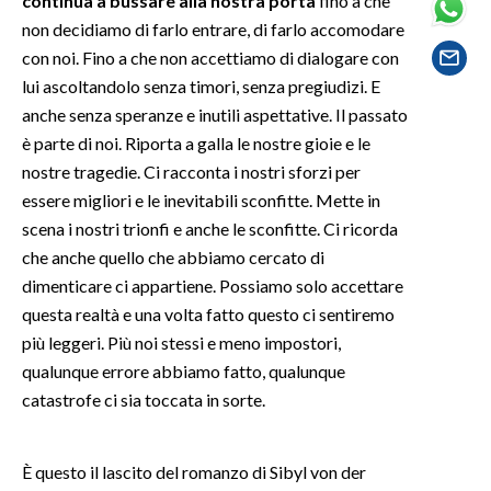
continua a bussare alla nostra porta
fino a che
non decidiamo di farlo entrare, di farlo accomodare
SPETTACOLI
con noi. Fino a che non accettiamo di dialogare con
lui ascoltandolo senza timori, senza pregiudizi. E
GOSSIP
anche senza speranze e inutili aspettative. Il passato
è parte di noi. Riporta a galla le nostre gioie e le
SALUTE
nostre tragedie. Ci racconta i nostri sforzi per
essere migliori e le inevitabili sconfitte. Mette in
SARDEGNA TURISMO
scena i nostri trionfi e anche le sconfitte. Ci ricorda
che anche quello che abbiamo cercato di
SARDI NEL MONDO
dimenticare ci appartiene. Possiamo solo accettare
NOTIZIE
questa realtà e una volta fatto questo ci sentiremo
EVENTI
più leggeri. Più noi stessi e meno impostori,
qualunque errore abbiamo fatto, qualunque
#CARAUNIONE
catastrofe ci sia toccata in sorte.
3 MINUTI CON
È questo il lascito del romanzo di Sibyl von der
INSULARITÀ