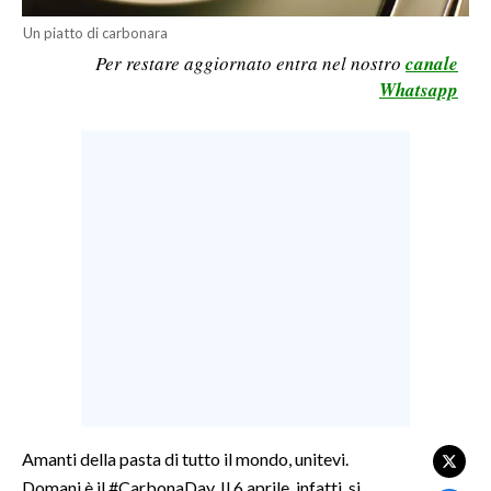
LAVORO
Un piatto di carbonara
Per restare aggiornato entra nel nostro
canale
BANDI
Whatsapp
SPORT IN SARDEGNA
SPORT
RISULTATI E CLASSIFICHE
CALCIO
CALCIO REGIONALE
BASKET
VOLLEY
MOTORI
TENNIS
ALTRI SPORT
Amanti della pasta di tutto il mondo, unitevi.
Domani è il #CarbonaDay. Il 6 aprile, infatti, si
CULTURA