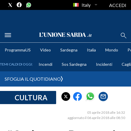
Italy
ACCEDI
METEO
ProgrammaUS
Video
Sardegna
Italia
Mondo
Po
COMUNI AL VOTO
Incendi
Sos Sardegna
Incidenti
Cagli
TEMI CALDI DI OGGI:
VIDEO
SFOGLIA IL QUOTIDIANO
FOTO
CULTURA
CRONACA SARDEGNA
CAGLIARI
05 aprile 2018 alle 16:32
PROVINCIA DI CAGLIARI
aggiornato il 06 aprile 2018 alle 08:50
SULCIS IGLESIENTE