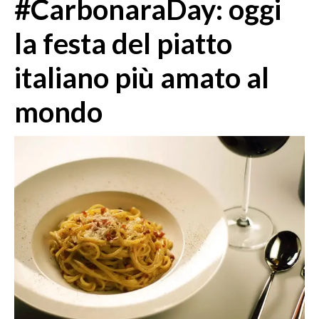
#CarbonaraDay: oggi
MEDIO CAMPIDANO
ORISTANO E PROVINCIA
la festa del piatto
SASSARI E PROVINCIA
italiano più amato al
GALLURA
NUORO E PROVINCIA
mondo
OGLIASTRA
AGENDA
CRONACA
ITALIA
MONDO
POLITICA
ECONOMIA
SERVIZI ALLE IMPRESE