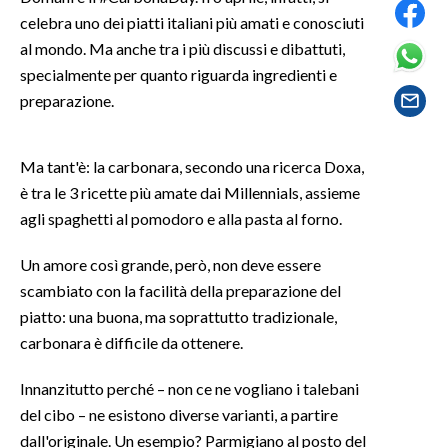
celebra uno dei piatti italiani più amati e conosciuti
SPETTACOLI
al mondo. Ma anche tra i più discussi e dibattuti,
specialmente per quanto riguarda ingredienti e
GOSSIP
preparazione.
SALUTE
Ma tant'è: la carbonara, secondo una ricerca Doxa,
SARDEGNA TURISMO
è tra le 3 ricette più amate dai Millennials, assieme
agli spaghetti al pomodoro e alla pasta al forno.
SARDI NEL MONDO
Un amore così grande, però, non deve essere
NOTIZIE
scambiato con la facilità della preparazione del
EVENTI
piatto: una buona, ma soprattutto tradizionale,
carbonara è difficile da ottenere.
#CARAUNIONE
Innanzitutto perché – non ce ne vogliano i talebani
3 MINUTI CON
del cibo – ne esistono diverse varianti, a partire
dall'originale. Un esempio? Parmigiano al posto del
INSULARITÀ