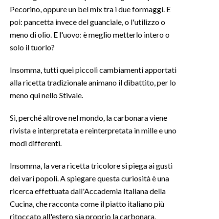
Pecorino, oppure un bel mix tra i due formaggi. E
INFO AZIENDE
poi: pancetta invece del guanciale, o l'utilizzo o
meno di olio. E l'uovo: è meglio metterlo intero o
ABBONATI
solo il tuorlo?
ANNUNCI
NECROLOGI
Insomma, tutti quei piccoli cambiamenti apportati
PUBBLICITÀ
alla ricetta tradizionale animano il dibattito, per lo
meno qui nello Stivale.
SPIAGGE
STORE
Sì, perché altrove nel mondo, la carbonara viene
rivista e interpretata e reinterpretata in mille e uno
modi differenti.
Insomma, la vera ricetta tricolore si piega ai gusti
dei vari popoli. A spiegare questa curiosità è una
ricerca effettuata dall'Accademia Italiana della
Cucina, che racconta come il piatto italiano più
ritoccato all'estero sia proprio la carbonara.