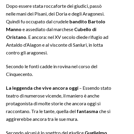
Dopo essere stata roccaforte dei giudici, passò
INFO AZIENDE
nelle mani dei Pisani, dei Doria e degli Aragonesi.
Quindi fu occupato dal crudele
bandito Bartolo
ABBONATI
Manno
e assediato dal marchese
Cubello di
ANNUNCI
Oristano
. E ancora: nel XV secolo diede rifugio ad
NECROLOGI
Antaldo d’Alagon e al visconte di Sanluri, in lotta
PUBBLICITÀ
contro gli aragonesi.
SPIAGGE
Secondo le fonti cadde in rovina nel corso del
STORE
Cinquecento.
La leggenda che vive ancora oggi
– Essendo stato
teatro di numerose vicende, il maniero è anche
protagonista di molte storie che ancora oggi si
raccontano. Tra le tante, quella del
fantasma
che si
aggirerebbe ancora tra le sue mura.
Secondo alcuni è lo spettro del giudice
Guglielmo