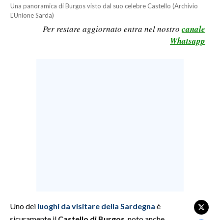
Una panoramica di Burgos visto dal suo celebre Castello (Archivio
LAVORO
L'Unione Sarda)
Per restare aggiornato entra nel nostro
canale
BANDI
Whatsapp
SPORT IN SARDEGNA
SPORT
RISULTATI E CLASSIFICHE
CALCIO
CALCIO REGIONALE
BASKET
VOLLEY
MOTORI
TENNIS
ALTRI SPORT
Uno dei
luoghi da visitare della Sardegna
è
CULTURA
sicuramente il
Castello di Burgos
, noto anche