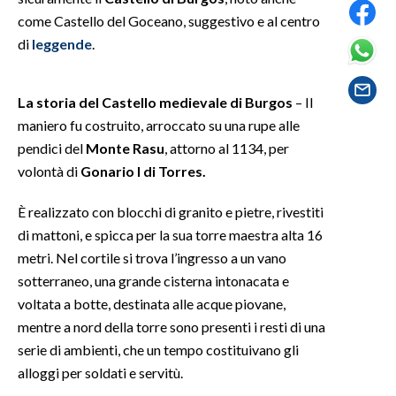
come Castello del Goceano, suggestivo e al centro
SPETTACOLI
di
leggende
.
GOSSIP
La storia del Castello medievale di Burgos
– Il
SALUTE
maniero fu costruito, arroccato su una rupe alle
pendici del
Monte Rasu
, attorno al 1134, per
SARDEGNA TURISMO
volontà di
Gonario I di Torres.
SARDI NEL MONDO
È realizzato con blocchi di granito e pietre, rivestiti
di mattoni, e spicca per la sua torre maestra alta 16
NOTIZIE
metri. Nel cortile si trova l’ingresso a un vano
EVENTI
sotterraneo, una grande cisterna intonacata e
voltata a botte, destinata alle acque piovane,
#CARAUNIONE
mentre a nord della torre sono presenti i resti di una
3 MINUTI CON
serie di ambienti, che un tempo costituivano gli
alloggi per soldati e servitù.
INSULARITÀ