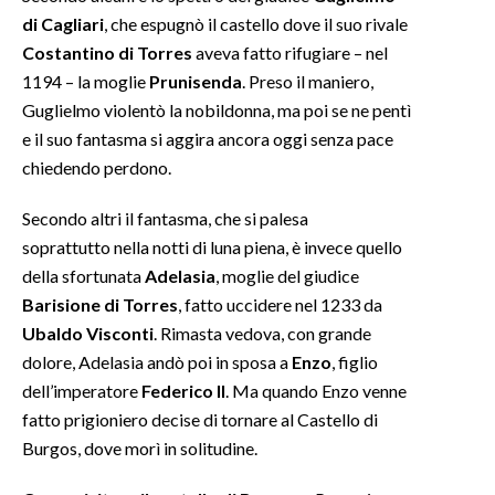
di Cagliari
, che espugnò il castello dove il suo rivale
Costantino di Torres
aveva fatto rifugiare – nel
1194 – la moglie
Prunisenda
. Preso il maniero,
Guglielmo violentò la nobildonna, ma poi se ne pentì
e il suo fantasma si aggira ancora oggi senza pace
chiedendo perdono.
Secondo altri il fantasma, che si palesa
soprattutto nella notti di luna piena, è invece quello
della sfortunata
Adelasia
, moglie del giudice
Barisione di Torres
, fatto uccidere nel 1233 da
Ubaldo Visconti
. Rimasta vedova, con grande
dolore, Adelasia andò poi in sposa a
Enzo
, figlio
dell’imperatore
Federico II
. Ma quando Enzo venne
fatto prigioniero decise di tornare al Castello di
Burgos, dove morì in solitudine.