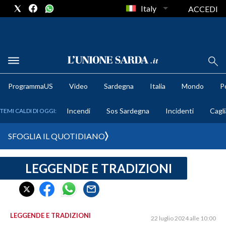
Italy
ACCEDI
METEO
ProgrammaUS
Video
Sardegna
Italia
Mondo
Po
COMUNI AL VOTO
Incendi
Sos Sardegna
Incidenti
Cagli
TEMI CALDI DI OGGI:
VIDEO
SFOGLIA IL QUOTIDIANO
FOTO
LEGGENDE E TRADIZIONI
CRONACA SARDEGNA
CAGLIARI
PROVINCIA DI CAGLIARI
SULCIS IGLESIENTE
LEGGENDE E TRADIZIONI
22 luglio 2024 alle 10:00