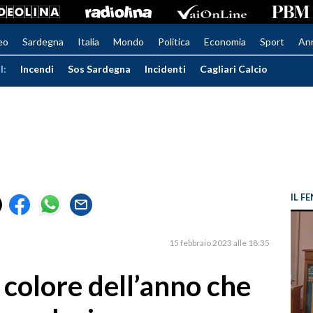
eo
Sardegna
Italia
Mondo
Politica
Economia
Sport
An
I:
Incendi
Sos Sardegna
Incidenti
Cagliari Calcio
IL 
15 febbraio 2023 alle 18:35
 colore dell’anno che