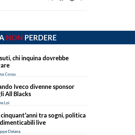
A
NON
PERDERE
suti, chi inquina dovrebbe
are
ina Cossu
ndo Iveco divenne sponsor
li All Blacks
e Loi
 cinquant’anni tra sogni, politica
ndimenticabili live
eppe Deiana