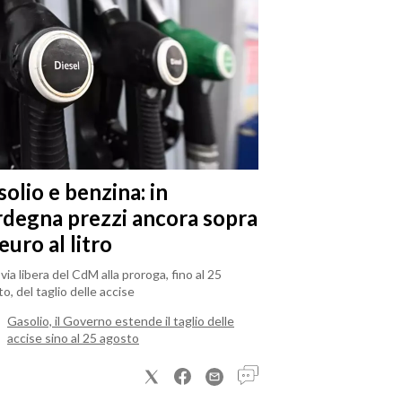
olio e benzina: in
rdegna prezzi ancora sopra
 euro al litro
il via libera del CdM alla proroga, fino al 25
o, del taglio delle accise
Gasolio, il Governo estende il taglio delle
accise sino al 25 agosto