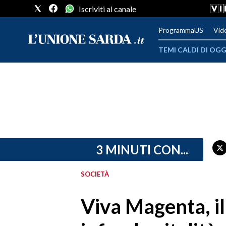
Iscriviti al canale
ProgrammaUS
Vid
TEMI CALDI DI OGG
METEO
COMUNI AL VOTO
VIDEO
FOTO
3 MINUTI CON...
CRONACA SARDEGNA
SOCIETÀ
CAGLIARI
Viva Magenta, il
PROVINCIA DI CAGLIARI
SULCIS IGLESIENTE