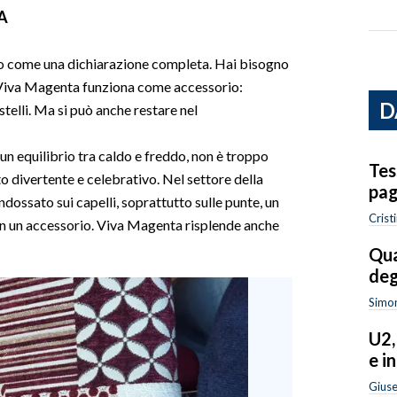
A
nno come una dichiarazione completa. Hai bisogno
o? Viva Magenta funziona come accessorio:
D
stelli. Ma si può anche restare nel
n equilibrio tra caldo e freddo, non è troppo
Tes
o divertente e celebrativo. Nel settore della
pag
ndossato sui capelli, soprattutto sulle punte, un
Crist
in un accessorio. Viva Magenta risplende anche
Qua
deg
Simon
U2,
e i
Gius