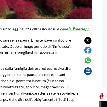
restare aggiornato entra nel nostro
canale Whatsapp
a osare senza paura. È magentaverso il colore
nstitute. Dopo un lungo periodo di “timidezza”,
 l’ora di risvegliarsi e di azzardare.
sce dalla famiglia dei rossi ed espressiva di un
aggioso e senza paura, un colore pulsante,
che sia di ponte tra la natura (è un rosso
bito ribattezzato, appunto, magentaverso. Di
, rivestiti i divani, caratterizzate le stoviglie, le
#
carpe. E che dire dell’abbigliamento? Tutti i capi