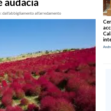
 e audacia
e: dall’abbigliamento all’arredamento
Cen
acc
Cal
int
Andr