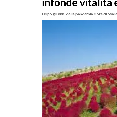
infonde vitalità
MEDIO CAMPIDANO
ORISTANO E PROVINCIA
Dopo gli anni della pandemia è ora di osar
SASSARI E PROVINCIA
GALLURA
NUORO E PROVINCIA
OGLIASTRA
AGENDA
CRONACA
ITALIA
MONDO
POLITICA
ECONOMIA
SERVIZI ALLE IMPRESE