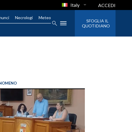
Italy
ACCEDI
nunci
Necrologi
Meteo
SFOGLIA IL
QUOTIDIANO
FENOMENO