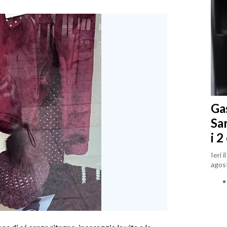
Gas
Sa
i 2
Ieri 
agost