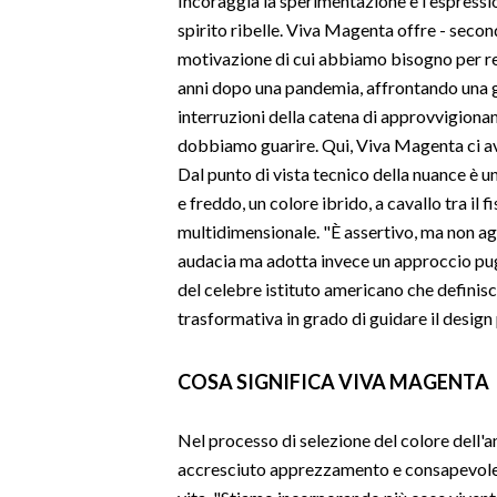
Incoraggia la sperimentazione e l'espression
spirito ribelle. Viva Magenta offre - second
INFO AZIENDE
motivazione di cui abbiamo bisogno per res
ABBONATI
anni dopo una pandemia, affrontando una gu
interruzioni della catena di approvvigion
ANNUNCI
dobbiamo guarire. Qui, Viva Magenta ci avv
NECROLOGI
Dal punto di vista tecnico della nuance è u
PUBBLICITÀ
e freddo, un colore ibrido, a cavallo tra il f
SPIAGGE
multidimensionale. "È assertivo, ma non a
STORE
audacia ma adotta invece un approccio pugno
del celebre istituto americano che definis
trasformativa in grado di guidare il design 
COSA SIGNIFICA VIVA MAGENTA
Nel processo di selezione del colore dell'
accresciuto apprezzamento e consapevolezza