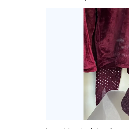
SPETTACOLI
GOSSIP
SALUTE
SARDEGNA TURISMO
SARDI NEL MONDO
NOTIZIE
EVENTI
#CARAUNIONE
3 MINUTI CON
INSULARITÀ