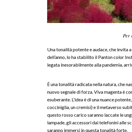
LAVORO
BANDI
SPORT IN SARDEGNA
Per 
SPORT
Una tonalità potente e audace, che invita 
RISULTATI E CLASSIFICHE
dell’anno, lo ha stabilito il Panton color I
CALCIO
legata inesorabilmente alla pandemia, arriva
CALCIO REGIONALE
BASKET
È una tonalità radicata nella natura, che na
VOLLEY
nuovo segnale di forza. Viva magenta è cor
MOTORI
esuberante. L'idea è di una nuance potente, 
cocciniglia, un cremisi) e il metaverso su
TENNIS
questo rosso carico saranno laccate le unghie
ALTRI SPORT
lampade, gli accessori dai telefonini alle s
saranno immersi in questa tonalità forte.
CULTURA