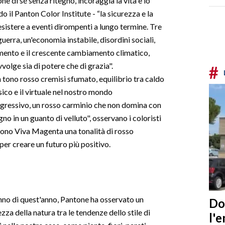
e di sé senza ritegno, incoraggia la vita e lo
o il Panton Color Institute - “la sicurezza e la
istere a eventi dirompenti a lungo termine. Tre
erra, un'economia instabile, disordini sociali,
amento e il crescente cambiamento climatico,
olge sia di potere che di grazia".
#
n tono rosso cremisi sfumato, equilibrio tra caldo
isico e il virtuale nel nostro mondo
ggressivo, un rosso carminio che non domina con
 in un guanto di velluto", osservano i coloristi
cono Viva Magenta una tonalità di rosso
per creare un futuro più positivo.
anno di quest'anno, Pantone ha osservato un
Do
 della natura tra le tendenze dello stile di
l'