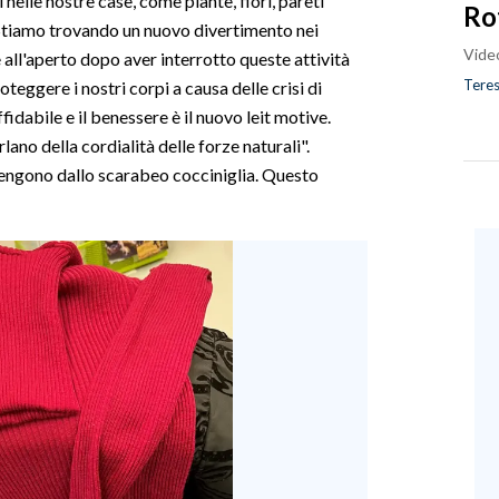
nelle nostre case, come piante, fiori, pareti
Ro
. Stiamo trovando un nuovo divertimento nei
Vide
ve all'aperto dopo aver interrotto queste attività
Teres
teggere i nostri corpi a causa delle crisi di
idabile e il benessere è il nuovo leit motive.
lano della cordialità delle forze naturali".
engono dallo scarabeo cocciniglia. Questo