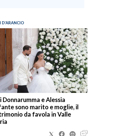
I D’ARANCIO
i Donnarumma e Alessia
fante sono marito e moglie, il
rimonio da favola in Valle
ria