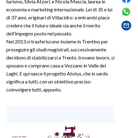
turismo, Silvia Atzori, e Nicola Mascia, laurea in
economia e marketing internazionale. Lei di 35 e lui
SPETTACOLI
di 37 anni, originari di Villacidro: a entrambi piace
credere che il futuro ideale sia anche il merito
GOSSIP
dell’impegno posto nel passato.
Nel 2013 si trasferiscono insieme in Trentino per
SALUTE
proseguire gli studi magistrali, successivamente
decidono di stabilizzarsi a Trento, trovano lavoro, si
SARDEGNA TURISMO
sposano e comprano casa a Vezzano in Valle dei
SARDI NEL MONDO
Laghi. E qui nasce il progetto Atotus, che in sardo
significa a tutti, con un obiettivo preciso:
NOTIZIE
coinvolgere tutti, appunto.
EVENTI
#CARAUNIONE
3 MINUTI CON
INSULARITÀ