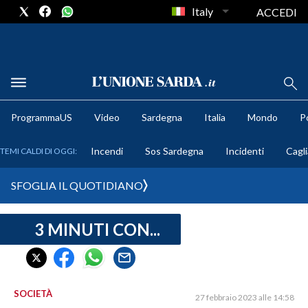
Italy
ACCEDI
METEO
ProgrammaUS
Video
Sardegna
Italia
Mondo
Po
COMUNI AL VOTO
Incendi
Sos Sardegna
Incidenti
Cagli
TEMI CALDI DI OGGI:
VIDEO
SFOGLIA IL QUOTIDIANO
FOTO
3 MINUTI CON...
CRONACA SARDEGNA
CAGLIARI
PROVINCIA DI CAGLIARI
SULCIS IGLESIENTE
SOCIETÀ
27 febbraio 2023 alle 14:58