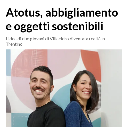
MEDIO CAMPIDANO
Atotus, abbigliamento
ORISTANO E PROVINCIA
SASSARI E PROVINCIA
e oggetti sostenibili
GALLURA
NUORO E PROVINCIA
L’idea di due giovani di Villacidro diventata realtà in
Trentino
OGLIASTRA
AGENDA
CRONACA
ITALIA
MONDO
POLITICA
ECONOMIA
SERVIZI ALLE IMPRESE