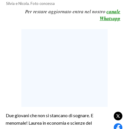
Silvia e Nicola. Foto concessa
LAVORO
Per restare aggiornato entra nel nostro
canale
BANDI
Whatsapp
SPORT IN SARDEGNA
SPORT
RISULTATI E CLASSIFICHE
CALCIO
CALCIO REGIONALE
BASKET
VOLLEY
MOTORI
TENNIS
ALTRI SPORT
Due giovani che non si stancano di sognare. E
menomale! Laurea in economia e scienze del
CULTURA