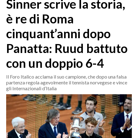
Sinner scrive la storia,
MEDIO CAMPIDANO
ORISTANO E PROVINCIA
è re di Roma
SASSARI E PROVINCIA
cinquant’anni dopo
GALLURA
NUORO E PROVINCIA
Panatta: Ruud battuto
OGLIASTRA
AGENDA
con un doppio 6-4
CRONACA
Il Foro Italico acclama il suo campione, che dopo una falsa
partenza regola agevolmente il tennista norvegese e vince
ITALIA
gli Internazionali d’Italia
MONDO
POLITICA
ECONOMIA
SERVIZI ALLE IMPRESE