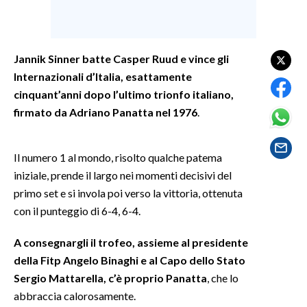
SPETTACOLI
Jannik Sinner batte Casper Ruud e vince gli
GOSSIP
Internazionali d’Italia, esattamente
cinquant’anni dopo l’ultimo trionfo italiano,
SALUTE
firmato da Adriano Panatta nel 1976
.
SARDEGNA TURISMO
Il numero 1 al mondo, risolto qualche patema
SARDI NEL MONDO
iniziale, prende il largo nei momenti decisivi del
NOTIZIE
primo set e si invola poi verso la vittoria, ottenuta
EVENTI
con il punteggio di 6-4, 6-4.
#CARAUNIONE
A consegnargli il trofeo, assieme al presidente
della Fitp Angelo Binaghi e al Capo dello Stato
3 MINUTI CON
Sergio Mattarella, c’è proprio Panatta
, che lo
abbraccia calorosamente.
INSULARITÀ