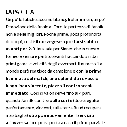
LA PARTITA
INFO AZIENDE
Un po’ le fatiche accumulate negli ultimi mesi, un po’
ABBONATI
l’emozione della finale al Foro, la partenza di Jannik
ANNUNCI
non è delle migliori. Poche prime, poca profondità
NECROLOGI
dei colpi, così
è il norvegese a portarsi subito
PUBBLICITÀ
avanti per 2-0
. Inusuale per Sinner, che in questo
SPIAGGE
torneo è sempre partito avanti fiaccando sin dai
primi game le velleità degli avversari. Il numero 1 al
STORE
mondo però reagisce da campione e
con la prima
fiammata del match, uno splendido rovescio
lungolinea vincente, piazza il controbreak
immediato
. Così si va on serve fino al 4 pari,
quando Jannik con
tre palle corte
(due eseguite
perfettamente, vincenti, sulla terza Ruud recupera
ma sbaglia)
strappa nuovamente il servizio
all’avversario
e poi si porta a casa il primo parziale