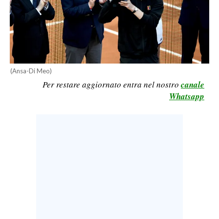
LAVORO
BANDI
SPORT IN SARDEGNA
(Ansa-Di Meo)
SPORT
Per restare aggiornato entra nel nostro
canale
RISULTATI E CLASSIFICHE
Whatsapp
CALCIO
CALCIO REGIONALE
BASKET
VOLLEY
MOTORI
TENNIS
ALTRI SPORT
CULTURA