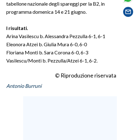
tabellone nazionale degli spareggi per la B2, in
programma domenica 14 e 21 giugno.
SPETTACOLI
I risultati.
GOSSIP
Arina Vasilescu b. Alessandra Pezzulla 6-1, 6-1
SALUTE
Eleonora Atzei b. Giulia Mura 6-0, 6-0
Floriana Monti b. Sara Corona 6-0, 6-3
SARDEGNA TURISMO
Vasilescu/Monti b. Pezzulla/Atzei 6-1, 6-2.
SARDI NEL MONDO
© Riproduzione riservata
NOTIZIE
Antonio Burruni
EVENTI
#CARAUNIONE
3 MINUTI CON
INSULARITÀ