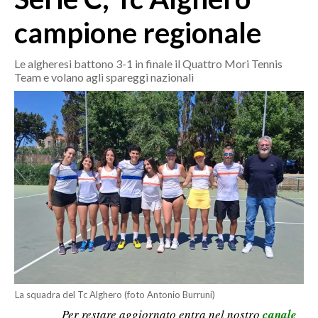
MEDIO CAMPIDANO
campione regionale
ORISTANO E PROVINCIA
SASSARI E PROVINCIA
Le algheresi battono 3-1 in finale il Quattro Mori Tennis
GALLURA
Team e volano agli spareggi nazionali
NUORO E PROVINCIA
OGLIASTRA
AGENDA
CRONACA
ITALIA
MONDO
POLITICA
ECONOMIA
La squadra del Tc Alghero (foto Antonio Burruni)
Per restare aggiornato entra nel nostro
canale
SERVIZI ALLE IMPRESE