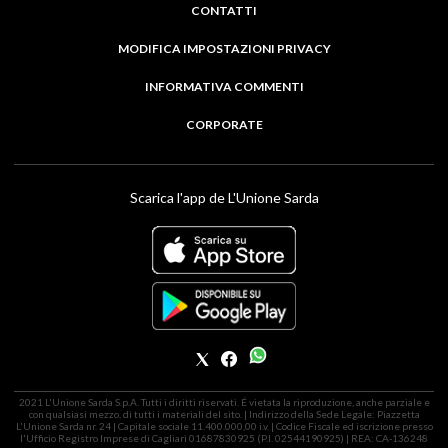
CONTATTI
MODIFICA IMPOSTAZIONI PRIVACY
INFORMATIVA COMMENTI
CORPORATE
Scarica l'app de L'Unione Sarda
2021 L'Unione Sarda S.p.A. Tutti i diritti riservati. É vietata la riproduzione, anche parziale e
con qualsiasi mezzo, di tutti i materiali del sito. | Indirizzo della Sede Legale: Piazzetta
L'Unione Sarda nr. 24 | Capitale sociale 11.400.000,00 i.v. | Codice Fiscale ed iscrizione presso
l'Ufficio Registro Imprese di Cagliari 01687830925 (P.I. 02544190925) | REA: CA-136248