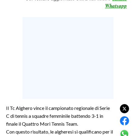
Whatsapp
LAVORO
BANDI
SPORT IN SARDEGNA
SPORT
RISULTATI E CLASSIFICHE
CALCIO
CALCIO REGIONALE
BASKET
VOLLEY
MOTORI
Il Tc Alghero vince il campionato regionale di Serie
TENNIS
C di tennis a squadre femminile battendo 3-1 in
ALTRI SPORT
finale il Quattro Mori Tennis Team.
Con questo risultato, le algheresi si qualificano per il
CULTURA