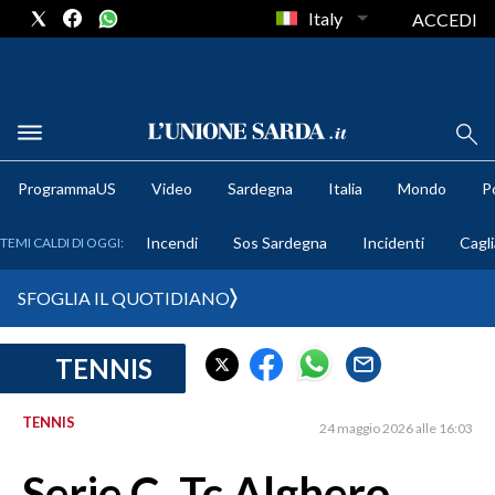
Italy
ACCEDI
METEO
ProgrammaUS
Video
Sardegna
Italia
Mondo
Po
COMUNI AL VOTO
Incendi
Sos Sardegna
Incidenti
Cagli
TEMI CALDI DI OGGI:
VIDEO
SFOGLIA IL QUOTIDIANO
FOTO
TENNIS
CRONACA SARDEGNA
CAGLIARI
TENNIS
24 maggio 2026 alle 16:03
PROVINCIA DI CAGLIARI
SULCIS IGLESIENTE
Serie C, Tc Alghero