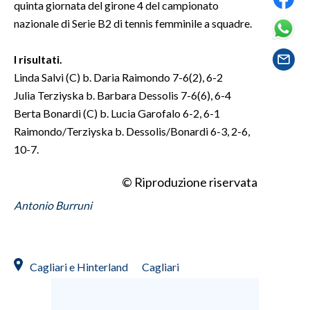
quinta giornata del girone 4 del campionato
nazionale di Serie B2 di tennis femminile a squadre.
SPETTACOLI
I risultati.
GOSSIP
Linda Salvi (C) b. Daria Raimondo 7-6(2), 6-2
Julia Terziyska b. Barbara Dessolis 7-6(6), 6-4
SALUTE
Berta Bonardi (C) b. Lucia Garofalo 6-2, 6-1
SARDEGNA TURISMO
Raimondo/Terziyska b. Dessolis/Bonardi 6-3, 2-6,
10-7.
SARDI NEL MONDO
© Riproduzione riservata
NOTIZIE
Antonio Burruni
EVENTI
#CARAUNIONE
Cagliari e Hinterland
Cagliari
3 MINUTI CON
INSULARITÀ