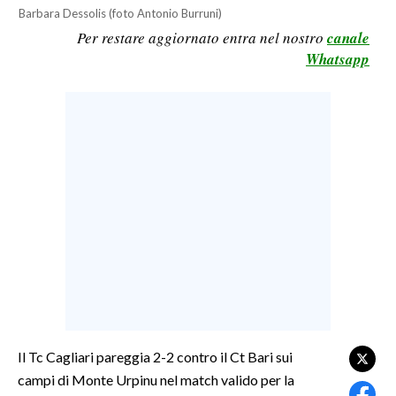
Barbara Dessolis (foto Antonio Burruni)
LAVORO
Per restare aggiornato entra nel nostro
canale
BANDI
Whatsapp
SPORT IN SARDEGNA
SPORT
RISULTATI E CLASSIFICHE
CALCIO
CALCIO REGIONALE
BASKET
VOLLEY
MOTORI
TENNIS
ALTRI SPORT
Il Tc Cagliari pareggia 2-2 contro il Ct Bari sui
campi di Monte Urpinu nel match valido per la
CULTURA