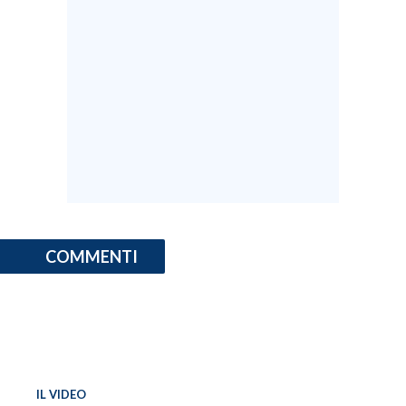
INFO AZIENDE
ABBONATI
ANNUNCI
NECROLOGI
PUBBLICITÀ
SPIAGGE
STORE
COMMENTI
IL VIDEO