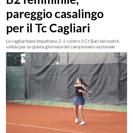
MEDIO CAMPIDANO
pareggio casalingo
ORISTANO E PROVINCIA
SASSARI E PROVINCIA
per il Tc Cagliari
GALLURA
NUORO E PROVINCIA
Le cagliaritane impattano 2-2 contro il Ct Bari nel match
valido per la quinta giornata del campionato nazionale
OGLIASTRA
AGENDA
CRONACA
ITALIA
MONDO
POLITICA
ECONOMIA
SERVIZI ALLE IMPRESE