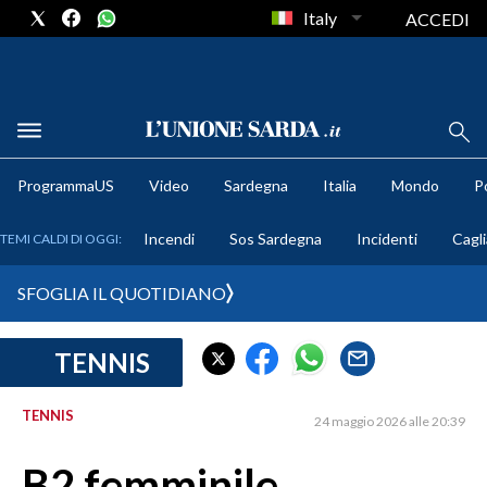
Italy
ACCEDI
METEO
ProgrammaUS
Video
Sardegna
Italia
Mondo
Po
COMUNI AL VOTO
Incendi
Sos Sardegna
Incidenti
Cagli
TEMI CALDI DI OGGI:
VIDEO
SFOGLIA IL QUOTIDIANO
FOTO
TENNIS
CRONACA SARDEGNA
CAGLIARI
TENNIS
24 maggio 2026 alle 20:39
PROVINCIA DI CAGLIARI
SULCIS IGLESIENTE
B2 femminile,