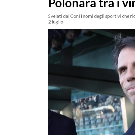
Polonara tra i v
MEDIO CAMPIDANO
ORISTANO E PROVINCIA
Svelati dal Coni i nomi degli sportivi che 
SASSARI E PROVINCIA
2 luglio
GALLURA
NUORO E PROVINCIA
OGLIASTRA
AGENDA
CRONACA
ITALIA
MONDO
POLITICA
ECONOMIA
SERVIZI ALLE IMPRESE