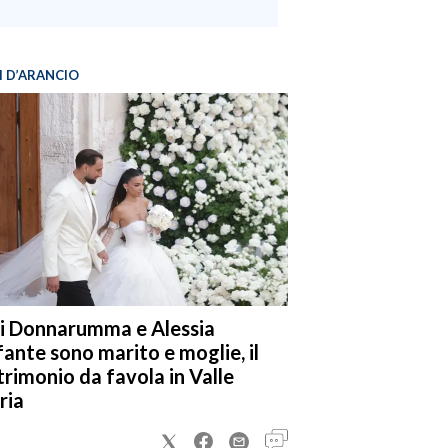
I D’ARANCIO
i Donnarumma e Alessia
fante sono marito e moglie, il
rimonio da favola in Valle
ria