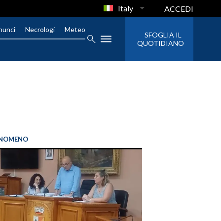
Italy
ACCEDI
nunci
Necrologi
Meteo
SFOGLIA IL
QUOTIDIANO
FENOMENO