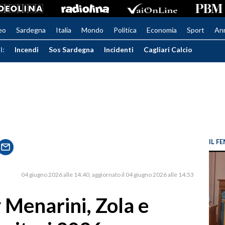
eo
Sardegna
Italia
Mondo
Politica
Economia
Sport
An
I:
Incendi
Sos Sardegna
Incidenti
Cagliari Calcio
IL 
04 giugno 2026 alle 14:40
aggiornato il 04 giugno 2026 alle 14:53
 Menarini, Zola e