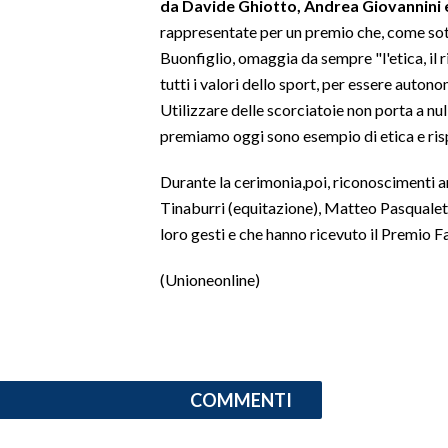
da Davide Ghiotto, Andrea Giovannini e
rappresentate per un premio che, come sot
SPETTACOLI
Buonfiglio, omaggia da sempre "l'etica, il r
tutti i valori dello sport, per essere autono
GOSSIP
Utilizzare delle scorciatoie non porta a nul
premiamo oggi sono esempio di etica e ris
SALUTE
Durante la cerimonia,poi, riconoscimenti a
SARDEGNA TURISMO
Tinaburri (equitazione), Matteo Pasqualetti 
loro gesti e che hanno ricevuto il Premio F
SARDI NEL MONDO
NOTIZIE
(Unioneonline)
EVENTI
#CARAUNIONE
3 MINUTI CON
COMMENTI
INSULARITÀ