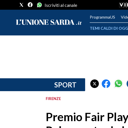
Iscriviti al canale
ProgrammaUS
Vid
TEMI CALDI DI OGG
METEO
COMUNI AL VOTO
VIDEO
FOTO
SPORT
CRONACA SARDEGNA
FIRENZE
CAGLIARI
Premio Fair Play
PROVINCIA DI CAGLIARI
SULCIS IGLESIENTE