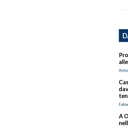
D
Pro
all
Anton
Cas
dav
ten
Fabia
A O
nel