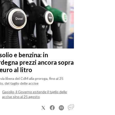
olio e benzina: in
rdegna prezzi ancora sopra
 euro al litro
il via libera del CdM alla proroga, fino al 25
o, del taglio delle accise
Gasolio, il Governo estende il taglio delle
accise sino al 25 agosto