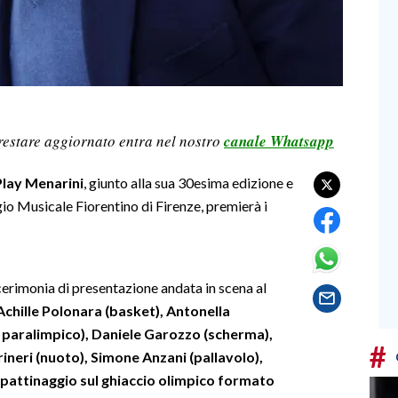
restare aggiornato entra nel nostro
canale Whatsapp
Play Menarini
, giunto alla sua 30esima edizione e
gio Musicale Fiorentino di Firenze, premierà i
a cerimonia di presentazione andata in scena al
Achille Polonara (basket), Antonella
i paralimpico), Daniele Garozzo (scherma),
#
rineri (nuoto), Simone Anzani (pallavolo),
l pattinaggio sul ghiaccio olimpico formato