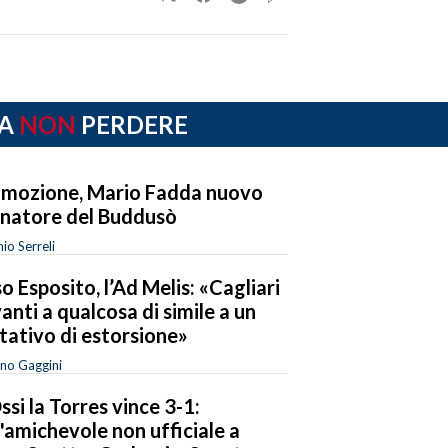
A
NON
PERDERE
mozione, Mario Fadda nuovo
enatore del Buddusò
io Serreli
o Esposito, l’Ad Melis: «Cagliari
anti a qualcosa di simile a un
tativo di estorsione»
no Gaggini
ssi la Torres vince 3-1:
l'amichevole non ufficiale a