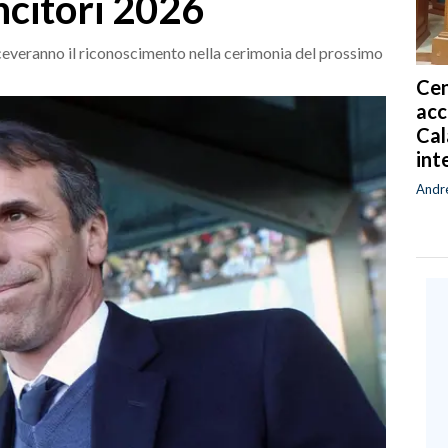
incitori 2026
riceveranno il riconoscimento nella cerimonia del prossimo
Cen
acc
Cal
int
Andr