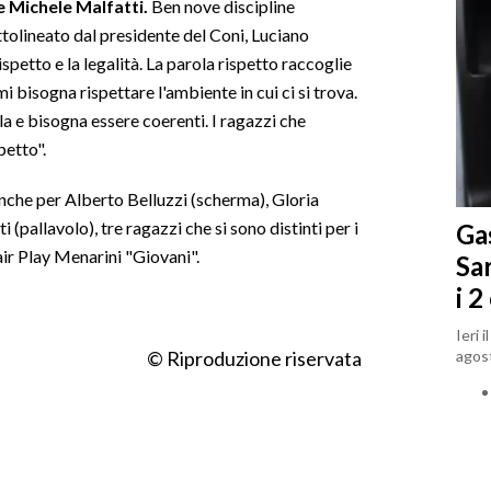
 Michele Malfatti.
Ben nove discipline
tolineato dal presidente del Coni, Luciano
ispetto e la legalità. La parola rispetto raccoglie
mi bisogna rispettare l'ambiente in cui ci si trova.
la e bisogna essere coerenti. I ragazzi che
petto".
nche per Alberto Belluzzi (scherma), Gloria
(pallavolo), tre ragazzi che si sono distinti per i
Gas
air Play Menarini "Giovani".
Sa
i 2
Ieri 
agost
© Riproduzione riservata