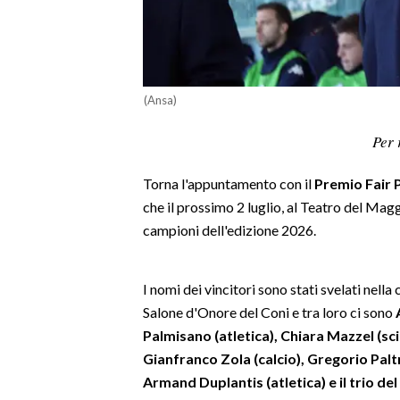
LAVORO
BANDI
SPORT IN SARDEGNA
(Ansa)
SPORT
Per 
RISULTATI E CLASSIFICHE
Torna l'appuntamento con il
Premio Fair 
CALCIO
che il prossimo 2 luglio, al Teatro del Mag
CALCIO REGIONALE
campioni dell'edizione 2026.
BASKET
VOLLEY
I nomi dei vincitori sono stati svelati nell
MOTORI
Salone d'Onore del Coni e tra loro ci sono
TENNIS
Palmisano (atletica), Chiara Mazzel (sc
ALTRI SPORT
Gianfranco Zola (calcio), Gregorio Palt
Armand Duplantis (atletica) e il trio de
CULTURA