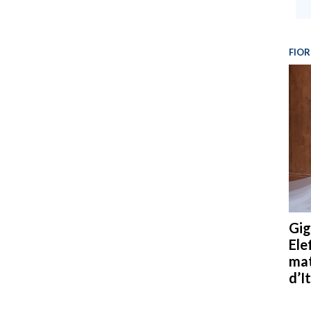
FIOR
Gig
Ele
mat
d’It