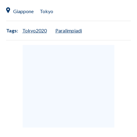
Giappone
Tokyo
INFO AZIENDE
ABBONATI
Tags:
Tokyo2020
Paralimpiadi
ANNUNCI
NECROLOGI
PUBBLICITÀ
SPIAGGE
STORE