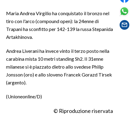
Maria Andrea Virgilio ha conquistato il bronzo nel
SPETTACOLI
tiro con l'arco (compound open): la 24enne di
GOSSIP
Trapani ha sconfitto per 142-139 la russa Stepanida
Artakhinova.
SALUTE
Andrea Liverani ha invece vinto il terzo posto nella
SARDEGNA TURISMO
carabina mista 10 metri standing Sh2. Il 31enne
milanese si è piazzato dietro allo svedese Philip
SARDI NEL MONDO
Jonsson (oro) e allo sloveno Francek Gorazd Tirsek
NOTIZIE
(argento).
EVENTI
(Unioneonline/D)
#CARAUNIONE
© Riproduzione riservata
3 MINUTI CON
INSULARITÀ