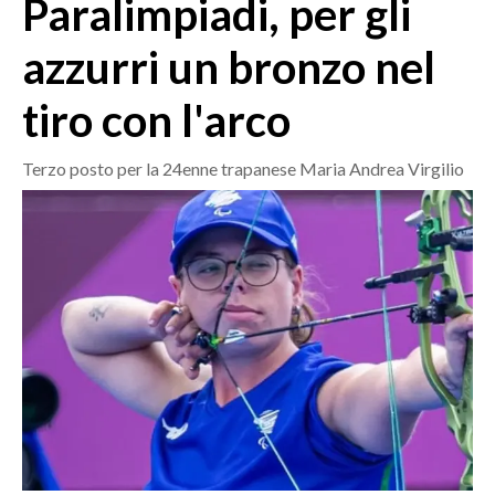
Paralimpiadi, per gli
MEDIO CAMPIDANO
ORISTANO E PROVINCIA
azzurri un bronzo nel
SASSARI E PROVINCIA
tiro con l'arco
GALLURA
NUORO E PROVINCIA
Terzo posto per la 24enne trapanese Maria Andrea Virgilio
OGLIASTRA
AGENDA
CRONACA
ITALIA
MONDO
POLITICA
ECONOMIA
SERVIZI ALLE IMPRESE