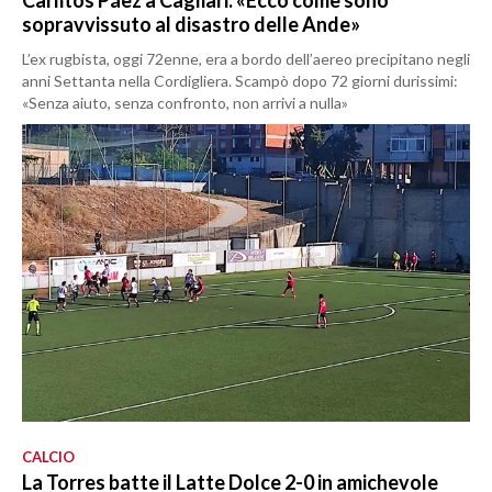
sopravvissuto al disastro delle Ande»
L’ex rugbista, oggi 72enne, era a bordo dell’aereo precipitano negli
anni Settanta nella Cordigliera. Scampò dopo 72 giorni durissimi:
«Senza aiuto, senza confronto, non arrivi a nulla»
CALCIO
La Torres batte il Latte Dolce 2-0 in amichevole