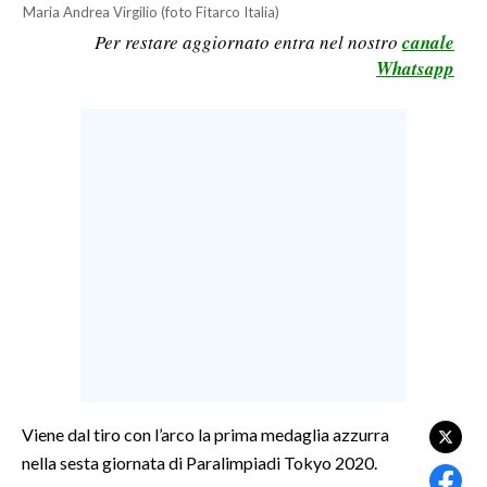
Maria Andrea Virgilio (foto Fitarco Italia)
LAVORO
Per restare aggiornato entra nel nostro
canale
BANDI
Whatsapp
SPORT IN SARDEGNA
SPORT
RISULTATI E CLASSIFICHE
CALCIO
CALCIO REGIONALE
BASKET
VOLLEY
MOTORI
TENNIS
ALTRI SPORT
Viene dal tiro con l’arco la prima medaglia azzurra
nella sesta giornata di Paralimpiadi Tokyo 2020.
CULTURA