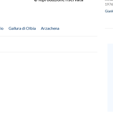
1976
Gianl
io
Gallura di Olbia
Arzachena