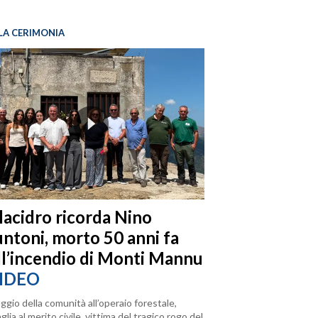
LA CERIMONIA
llacidro ricorda Nino
ntoni, morto 50 anni fa
ll’incendio di Monti Mannu
IDEO
ggio della comunità all’operaio forestale,
lia al merito civile, vittima del tragico rogo del