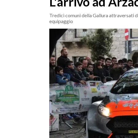
L'arrivo ad Arz
MEDIO CAMPIDANO
ORISTANO E PROVINCIA
Tredici comuni della Gallura attraversati d
equipaggio
SASSARI E PROVINCIA
GALLURA
NUORO E PROVINCIA
OGLIASTRA
AGENDA
CRONACA
ITALIA
MONDO
POLITICA
ECONOMIA
SERVIZI ALLE IMPRESE