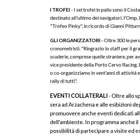
I TROFEI
- I sei trofei in palio sono il Co
INFO AZIENDE
destinato all'ultimo dei navigatori, l'Omp, 
ABBONATI
"Trofeo Pinky", in ricordo di Gianni Pitturr
ANNUNCI
GLI ORGANIZZATORI -
Oltre 300 le perso
NECROLOGI
cronometristi. "Ringrazio lo staff per il gr
PUBBLICITÀ
scuderie, comprese quelle straniere, per ave
SPIAGGE
vice presidente della Porto Cervo Racing, 
STORE
o co-organizziamo in vent'anni di attività e 
rally di tutti".
EVENTI COLLATERALI
- Oltre allo 
sera ad Arzachena e alle esibizioni de
promuovere anche eventi dedicati alla
dell'ambiente. In programma anche il F
possibilità di partecipare a visite ed e