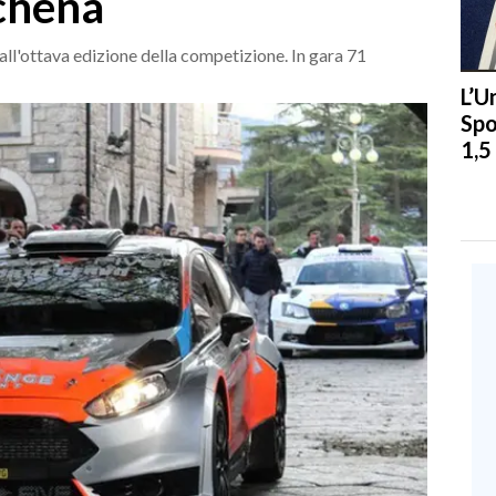
achena
all'ottava edizione della competizione. In gara 71
L’U
Spo
1,5