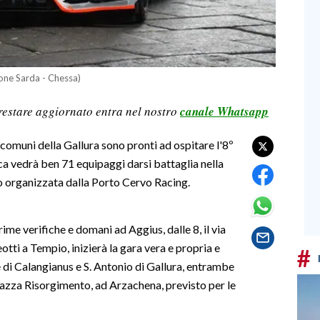
nione Sarda - Chessa)
restare aggiornato entra nel nostro
canale Whatsapp
comuni della Gallura sono pronti ad ospitare l'8º
ca vedrà ben 71 equipaggi darsi battaglia nella
o organizzata dalla Porto Cervo Racing.
rime verifiche e domani ad Aggius, dalle 8, il via
tti a Tempio, inizierà la gara vera e propria e
#
e di Calangianus e S. Antonio di Gallura, entrambe
piazza Risorgimento, ad Arzachena, previsto per le