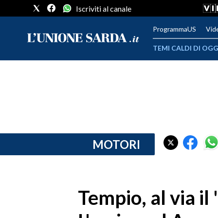
Iscriviti al canale
ProgrammaUS
Vid
TEMI CALDI DI OGG
METEO
COMUNI AL VOTO
VIDEO
FOTO
MOTORI
CRONACA SARDEGNA
CAGLIARI
Tempio, al via il
PROVINCIA DI CAGLIARI
SULCIS IGLESIENTE