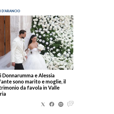
I D’ARANCIO
i Donnarumma e Alessia
fante sono marito e moglie, il
rimonio da favola in Valle
ria