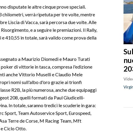
nno disputate le altre cinque prove speciali.
chilometri, verrà ripetuta per tre volte, mentre
bre Liscia di Vacca, sarà percorsa due volte. Alle
Risorgimento, e a seguire le premiazioni. Il Rally,
e 410,55 in totale, sarà valido come prova della
Sul
nu
assegnato a Maurizio Diomedi e Mauro Turati
poker di vittorie in tasca, compresa l'edizione
20
enti anche Vittorio Muselli e Claudio Mele
Video
opri nomi sull'albo d'oro grazie ai trionfi
Virgi
 classe R2B, la più numerosa, anche due equipaggi
eot 208, quelli formati da Paul Giudicelli-
. In totale, saranno tredici le scuderie in gara:
c Sport, Team Autoservice Sport, Eurospeed,
 Asa Terre de Corse, M Racing Team, Mft
e Ciclo Otto.