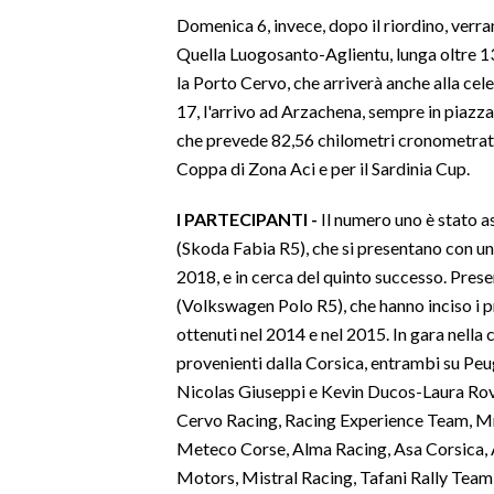
Domenica 6, invece, dopo il riordino, verra
SPETTACOLI
Quella Luogosanto-Aglientu, lunga oltre 13 
la Porto Cervo, che arriverà anche alla cele
GOSSIP
17, l'arrivo ad Arzachena, sempre in piazza 
che prevede 82,56 chilometri cronometrati 
SALUTE
Coppa di Zona Aci e per il Sardinia Cup.
SARDEGNA TURISMO
I PARTECIPANTI -
Il numero uno è stato 
(Skoda Fabia R5), che si presentano con un 
SARDI NEL MONDO
2018, e in cerca del quinto successo. Pres
NOTIZIE
(Volkswagen Polo R5), che hanno inciso i pr
EVENTI
ottenuti nel 2014 e nel 2015. In gara nella
provenienti dalla Corsica, entrambi su Peug
#CARAUNIONE
Nicolas Giuseppi e Kevin Ducos-Laura Rovina
Cervo Racing, Racing Experience Team, Mr
3 MINUTI CON
Meteco Corse, Alma Racing, Asa Corsica,
Motors, Mistral Racing, Tafani Rally Team 
INSULARITÀ