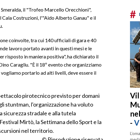
sta Smeralda, il "Trofeo Marcello Orecchioni",
#
il Cala Costruzioni, l'"Aido Alberto Ganau" e il
u.
ne coinvolte, tra cui 140 ufficiali di gara e 40
ande lavoro portato avanti in questi mesi e le
r risposto in maniera positiva", ha dichiarato il
Dino Caragliu. "È il 18º evento che organizziamo
vogliamo portarlo ad alti livelli, deve essere il
Vi
spettacolo pirotecnico previsto per domani
Mu
gli stuntman, l'organizzazione ha voluto
ne
 sicurezza stradale e alla tutela
-
V
estival Mirtò, la Settimana dello Sport e la
scursioni nel territorio.
L’oma
© Riproduzione riservata
medag