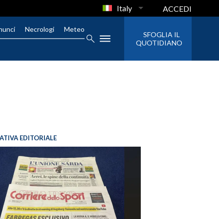
Italy
ACCEDI
nunci
Necrologi
Meteo
SFOGLIA IL
QUOTIDIANO
IATIVA EDITORIALE