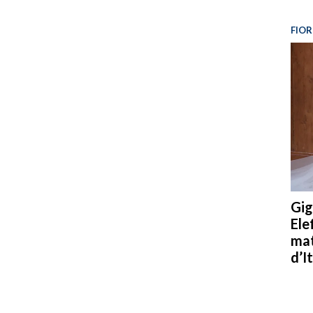
FIOR
Gig
Ele
mat
d’It