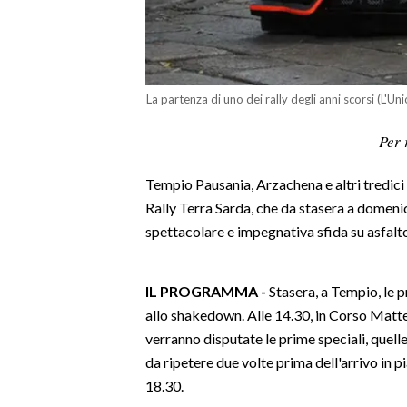
LAVORO
BANDI
SPORT IN SARDEGNA
La partenza di uno dei rally degli anni scorsi (L'U
Per 
SPORT
RISULTATI E CLASSIFICHE
Tempio Pausania, Arzachena e altri tredici 
CALCIO
Rally Terra Sarda, che da stasera a domeni
CALCIO REGIONALE
spettacolare e impegnativa sfida su asfalt
BASKET
VOLLEY
IL PROGRAMMA -
Stasera, a Tempio, le p
MOTORI
allo shakedown. Alle 14.30, in Corso Matteo
TENNIS
verranno disputate le prime speciali, quell
ALTRI SPORT
da ripetere due volte prima dell'arrivo in 
18.30.
CULTURA