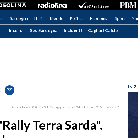
eo
Sardegna
Italia
Mondo
Politica
Economia
Sport
An
I:
Incendi
Sos Sardegna
Incidenti
Cagliari Calcio
INIZ
04 ottobre 2019 alle 21:42
aggiornato il 04 ottobre 2019 alle 22:47
 "Rally Terra Sarda".