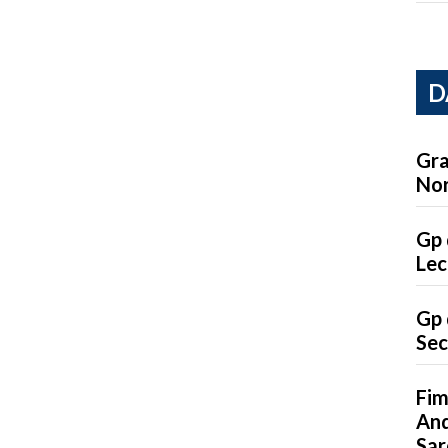
D
Gra
Nor
Gp 
Lec
Gp 
Sec
Fim
And
Sar