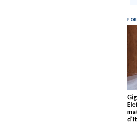
FIOR
Gig
Ele
mat
d’It