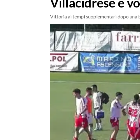
Villacidrese e vo
MEDIO CAMPIDANO
ORISTANO E PROVINCIA
Vittoria ai tempi supplementari dopo una b
SASSARI E PROVINCIA
GALLURA
NUORO E PROVINCIA
OGLIASTRA
AGENDA
CRONACA
ITALIA
MONDO
POLITICA
ECONOMIA
SERVIZI ALLE IMPRESE