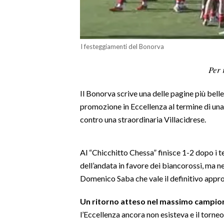
LAVORO
BANDI
I festeggiamenti del Bonorva
SPORT IN SARDEGNA
Per 
SPORT
Il Bonorva scrive una delle pagine più belle
RISULTATI E CLASSIFICHE
promozione in Eccellenza al termine di una 
CALCIO
contro una straordinaria Villacidrese.
CALCIO REGIONALE
BASKET
Al “Chicchitto Chessa” finisce 1-2 dopo i t
VOLLEY
dell’andata in favore dei biancorossi, ma n
MOTORI
Domenico Saba che vale il definitivo app
TENNIS
ALTRI SPORT
Un ritorno atteso nel massimo campion
l’Eccellenza ancora non esisteva e il torne
CULTURA