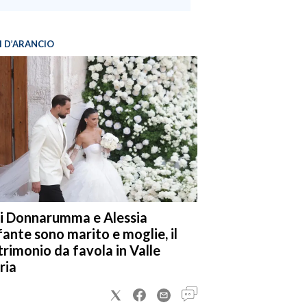
I D’ARANCIO
i Donnarumma e Alessia
fante sono marito e moglie, il
rimonio da favola in Valle
ria