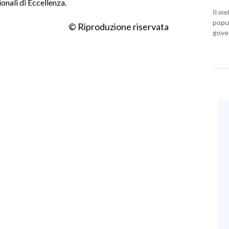
onali di Eccellenza.
Il me
popul
© Riproduzione riservata
gover