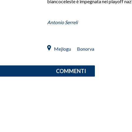
biancoceleste è impegnata nei playoff nazi
Antonio Serreli
Mejlogu
Bonorva
COMMENTI