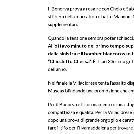
Il Bonorva prova a reagire con Chelo e Saba
INFO AZIENDE
si libera della marcatura e batte Mannoni f
ABBONATI
supplementari.
ANNUNCI
Quando la tensione sembra poter schiacciar
NECROLOGI
All’ottavo minuto del primo tempo su
PUBBLICITÀ
dalla sinistra e il bomber biancorosso t
SPIAGGE
“Chicchitto Chessa”.
È il suo 33esimo gol
STORE
dell’anno.
Nel finale la Villacidrese tenta l’assalto 
Muscas blindando una promozione che entra 
Per il Bonorva è il coronamento di una stag
compattezza e qualità. Per la Villacidrese 
dopo una prova di grande orgoglio e carat
fare il tifo per l'Ilvamaddalena per trovar