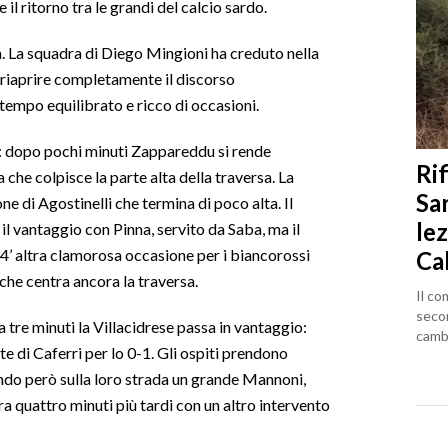
l ritorno tra le grandi del calcio sardo.
a. La squadra di Diego Mingioni ha creduto nella
a riaprire completamente il discorso
tempo equilibrato e ricco di occasioni.
a: dopo pochi minuti Zappareddu si rende
Rif
che colpisce la parte alta della traversa. La
Sa
ne di Agostinelli che termina di poco alta. Il
lez
il vantaggio con Pinna, servito da Saba, ma il
 34’ altra clamorosa occasione per i biancorossi
Ca
che centra ancora la traversa.
Il co
seco
re minuti la Villacidrese passa in vantaggio:
cambi
 di Caferri per lo 0-1. Gli ospiti prendono
ndo però sulla loro strada un grande Mannoni,
a quattro minuti più tardi con un altro intervento