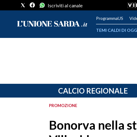
Iscriviti al canale
ProgrammaUS
Vid
TEMI CALDI DI OGG
METEO
COMUNI AL VOTO
VIDEO
FOTO
CALCIO REGIONALE
CRONACA SARDEGNA
PROMOZIONE
CAGLIARI
Bonorva nella st
PROVINCIA DI CAGLIARI
SULCIS IGLESIENTE