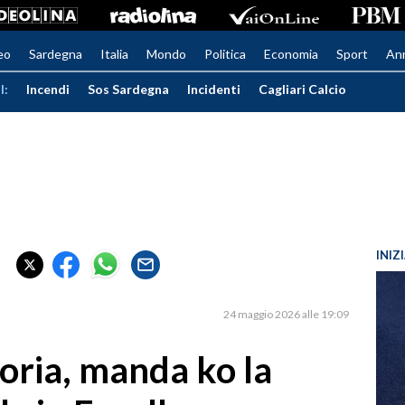
eo
Sardegna
Italia
Mondo
Politica
Economia
Sport
An
I:
Incendi
Sos Sardegna
Incidenti
Cagliari Calcio
INIZ
24 maggio 2026 alle 19:09
oria, manda ko la