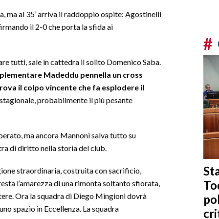
, ma al 35’ arriva il raddoppio ospite: Agostinelli
irmando il 2-0 che porta la sfida ai
#
e tutti, sale in cattedra il solito Domenico Saba.
pplementare Madeddu pennella un cross
rova il colpo vincente che fa esplodere il
 stagionale, probabilmente il più pesante
disperato, ma ancora Mannoni salva tutto su
di diritto nella storia del club.
Sta
ione straordinaria, costruita con sacrificio,
To
resta l’amarezza di una rimonta soltanto sfiorata,
tere. Ora la squadra di Diego Mingioni dovrà
po
e uno spazio in Eccellenza. La squadra
cri