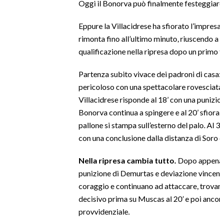
Oggi il Bonorva può finalmente festeggiare i
SPETTACOLI
Eppure la Villacidrese ha sfiorato l’impres
rimonta fino all’ultimo minuto, riuscendo 
GOSSIP
qualificazione nella ripresa dopo un primo 
SALUTE
Partenza subito vivace dei padroni di cas
pericoloso con una spettacolare rovesciata 
SARDEGNA TURISMO
Villacidrese risponde al 18’ con una punizio
Bonorva continua a spingere e al 20’ sfiora 
SARDI NEL MONDO
pallone si stampa sull’esterno del palo. Al
NOTIZIE
con una conclusione dalla distanza di Soro 
EVENTI
Nella ripresa cambia tutto.
Dopo appena t
#CARAUNIONE
punizione di Demurtas e deviazione vincente
coraggio e continuano ad attaccare, trova
3 MINUTI CON
decisivo prima su Muscas al 20’ e poi ancor
provvidenziale.
INSULARITÀ