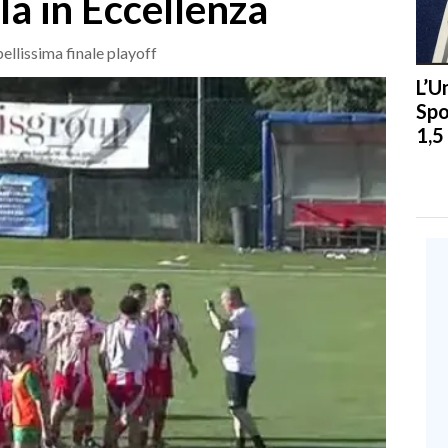
la in Eccellenza
ellissima finale playoff
L’U
Spo
1,5