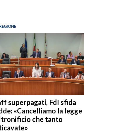
REGIONE
ff superpagati, FdI sfida
dde: «Cancelliamo la legge
ltronificio che tanto
ticavate»