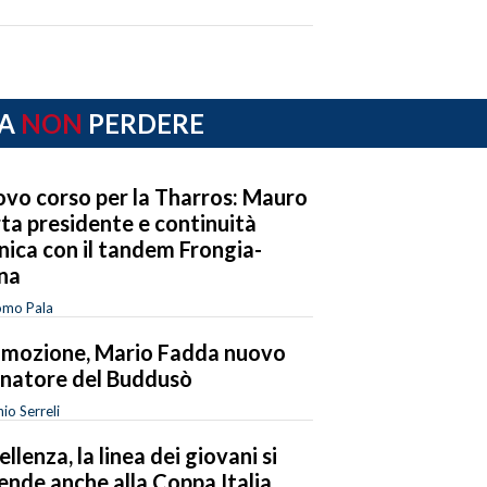
A
NON
PERDERE
vo corso per la Tharros: Mauro
ta presidente e continuità
nica con il tandem Frongia-
na
omo Pala
mozione, Mario Fadda nuovo
enatore del Buddusò
io Serreli
ellenza, la linea dei giovani si
ende anche alla Coppa Italia