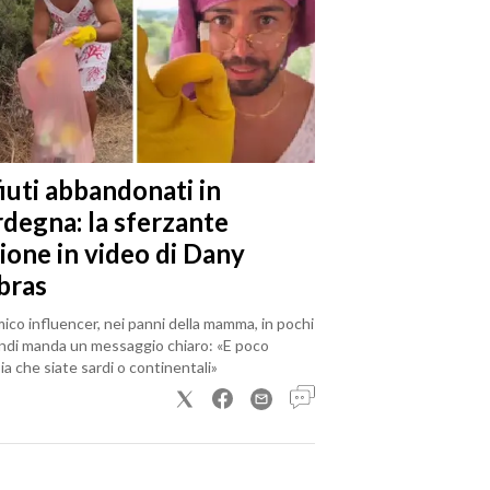
iuti abbandonati in
rdegna: la sferzante
ione in video di Dany
bras
mico influencer, nei panni della mamma, in pochi
ndi manda un messaggio chiaro: «E poco
a che siate sardi o continentali»