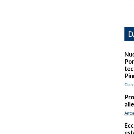
D
Nuo
Por
tec
Pin
Giac
Pro
all
Anton
Ecc
est