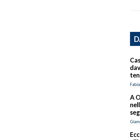
D
Cas
dav
ten
Fabia
A O
nel
seg
Giam
Ecc