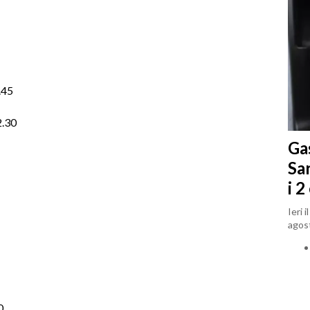
.45
2.30
Gas
Sa
i 2
Ieri 
agost
0