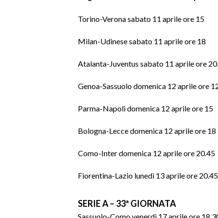
Torino-Verona sabato 11 aprile ore 15
SPETTACOLI
Milan-Udinese sabato 11 aprile ore 18
GOSSIP
Atalanta-Juventus sabato 11 aprile ore 20
SALUTE
Genoa-Sassuolo domenica 12 aprile ore 1
SARDEGNA TURISMO
Parma-Napoli domenica 12 aprile ore 15
SARDI NEL MONDO
Bologna-Lecce domenica 12 aprile ore 18
NOTIZIE
EVENTI
Como-Inter domenica 12 aprile ore 20.45
#CARAUNIONE
Fiorentina-Lazio lunedì 13 aprile ore 20.45
3 MINUTI CON
SERIE A – 33ª GIORNATA
INSULARITÀ
Sassuolo-Como venerdì 17 aprile ore 18.3