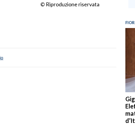
© Riproduzione riservata
FIOR
io
Gig
Ele
mat
d’It