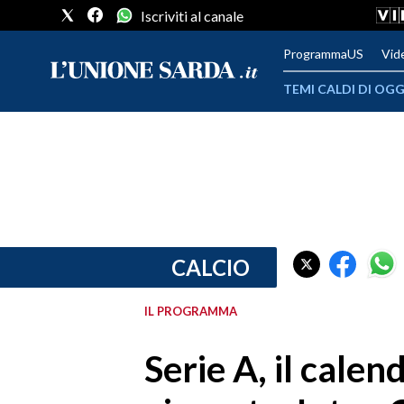
Iscriviti al canale
ProgrammaUS
Vid
TEMI CALDI DI OGG
METEO
COMUNI AL VOTO
VIDEO
FOTO
CALCIO
CRONACA SARDEGNA
IL PROGRAMMA
CAGLIARI
Serie A, il calen
PROVINCIA DI CAGLIARI
SULCIS IGLESIENTE