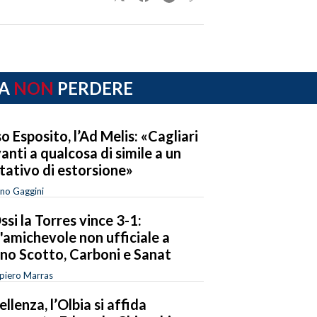
A
NON
PERDERE
o Esposito, l’Ad Melis: «Cagliari
anti a qualcosa di simile a un
tativo di estorsione»
no Gaggini
ssi la Torres vince 3-1:
l'amichevole non ufficiale a
no Scotto, Carboni e Sanat
piero Marras
ellenza, l’Olbia si affida