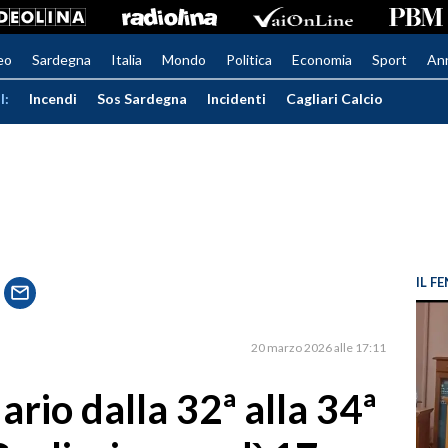
eo
Sardegna
Italia
Mondo
Politica
Economia
Sport
An
I:
Incendi
Sos Sardegna
Incidenti
Cagliari Calcio
IL 
20 marzo 2026 alle 17:11
dario dalla 32ª alla 34ª