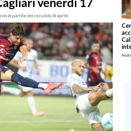
Cagliari venerdì 17
con le partite dei rossoblù di aprile
Cen
acc
Cal
int
Andr