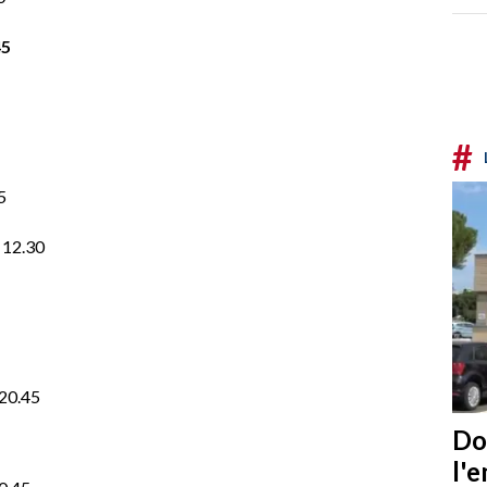
45
#
5
 12.30
 20.45
Do
l'