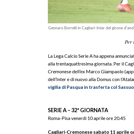
LAVORO
BANDI
Gennaro Borrelli in Cagliari-Inter del girone d'and
SPORT IN SARDEGNA
Per 
SPORT
La Lega Calcio Serie A ha appena annunciat
RISULTATI E CLASSIFICHE
alla trentaquattresima giornata. Per il Cagli
CALCIO
Cremonese dell’ex Marco Giampaolo (appe
CALCIO REGIONALE
dell’Inter e di nuovo alla Domus con l’Atala
BASKET
vigilia di Pasqua in trasferta col Sassuo
VOLLEY
MOTORI
SERIE A – 32ª GIORNATA
TENNIS
Roma-Pisa venerdì 10 aprile ore 20.45
ALTRI SPORT
Cagliari-Cremonese sabato 11 aprile o
CULTURA