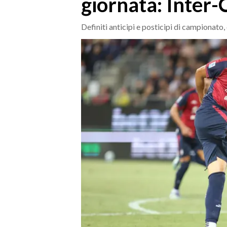
giornata: Inter-
MEDIO CAMPIDANO
ORISTANO E PROVINCIA
Definiti anticipi e posticipi di campionato, 
SASSARI E PROVINCIA
GALLURA
NUORO E PROVINCIA
OGLIASTRA
AGENDA
CRONACA
ITALIA
MONDO
POLITICA
ECONOMIA
SERVIZI ALLE IMPRESE