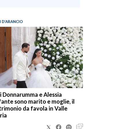
I D’ARANCIO
i Donnarumma e Alessia
fante sono marito e moglie, il
rimonio da favola in Valle
ria