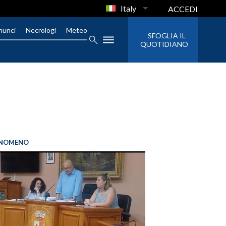
Italy
ACCEDI
nunci
Necrologi
Meteo
SFOGLIA IL
QUOTIDIANO
FENOMENO