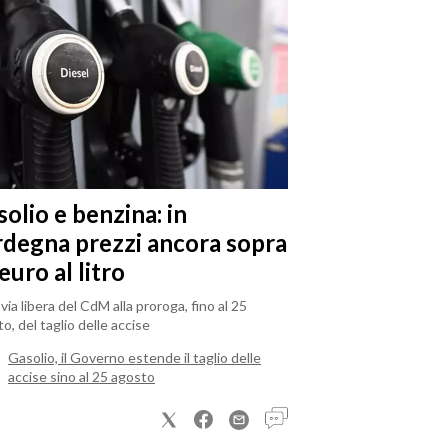
olio e benzina: in
rdegna prezzi ancora sopra
 euro al litro
il via libera del CdM alla proroga, fino al 25
o, del taglio delle accise
Gasolio, il Governo estende il taglio delle
accise sino al 25 agosto