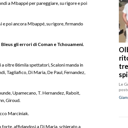
ondi a Mbappé per pareggiare, su rigore e poi
i e poi ancora Mbappé, su rigore, firmando
ai Bleus gli errori di Coman e Tchouameni.
Olb
ri
tr
i a oltre 86mila spettatori, Scaloni manda in
, Tagliafico, Di Maria, De Paul, Fernandez,
sp
Le Gu
posto
ounde, Upamecano, T. Hernandez, Raboit,
Giam
n, Giroud.
lacco Marciniak.
o forte, affidandosi a Di Maria, schierato a