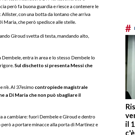
ancia però fa buona guardia e riesce a contenere le
 Allister, con una botta da lontano che arriva
 Di Maria, che però spedisce alle stelle.
#
uando Giroud svetta di testa, mandando alto,
 Dembele, entra in area e lo stesso Dembele lo
 rigore.
Sul dischetto si presenta Messi che
ce n’è. Al 37esimo
contropiede magistrale
fine a Di Maria che non può sbagliare il
Ris
ven
ova a cambiare: fuori Dembele e Giroud e dentro
il 
 però a portare minacce alla porta di Martinez e
c'