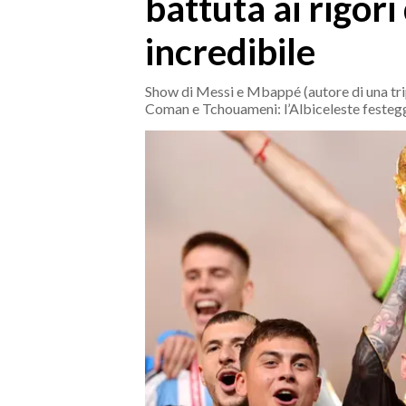
battuta ai rigor
MEDIO CAMPIDANO
ORISTANO E PROVINCIA
incredibile
SASSARI E PROVINCIA
GALLURA
Show di Messi e Mbappé (autore di una trip
Coman e Tchouameni: l’Albiceleste festeggi
NUORO E PROVINCIA
OGLIASTRA
AGENDA
CRONACA
ITALIA
MONDO
POLITICA
ECONOMIA
SERVIZI ALLE IMPRESE