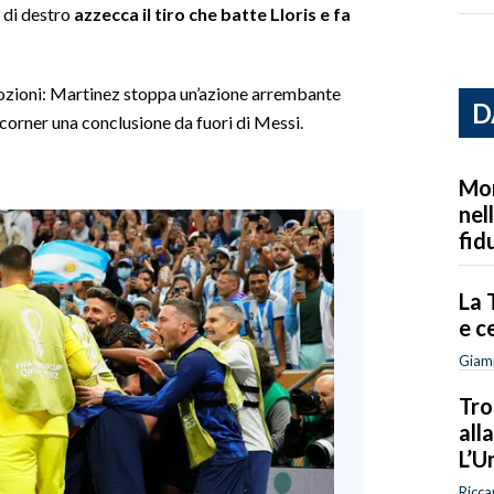
 di destro
azzecca il tiro che batte Lloris e fa
emozioni: Martinez stoppa un’azione arrembante
D
n corner una conclusione da fuori di Messi.
Mon
nel
fid
La 
e c
Giam
Tro
all
L’U
Ricca