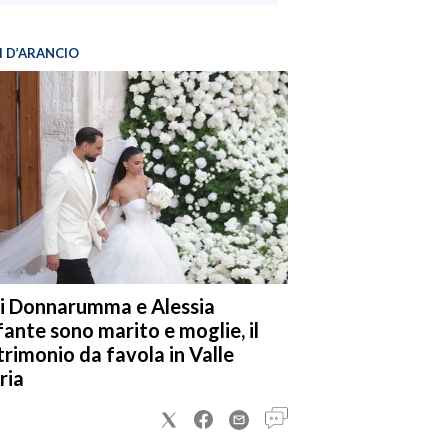
I D’ARANCIO
i Donnarumma e Alessia
fante sono marito e moglie, il
rimonio da favola in Valle
ria