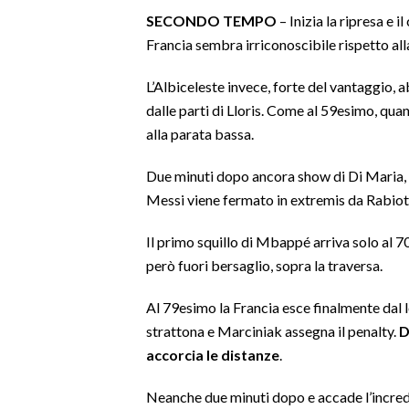
SECONDO TEMPO
– Inizia la ripresa e i
Francia sembra irriconoscibile rispetto alla
L’Albiceleste invece, forte del vantaggio, 
dalle parti di Lloris. Come al 59esimo, qu
alla parata bassa.
Due minuti dopo ancora show di Di Maria, c
Messi viene fermato in extremis da Rabiot
Il primo squillo di Mbappé arriva solo al 70
però fuori bersaglio, sopra la traversa.
Al 79esimo la Francia esce finalmente dal 
strattona e Marciniak assegna il penalty.
D
accorcia le distanze
.
Neanche due minuti dopo e accade l’incred