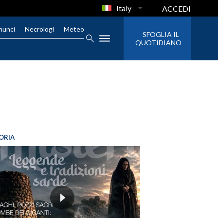
Italy
ACCEDI
nunci
Necrologi
Meteo
SFOGLIA IL
QUOTIDIANO
ORIA