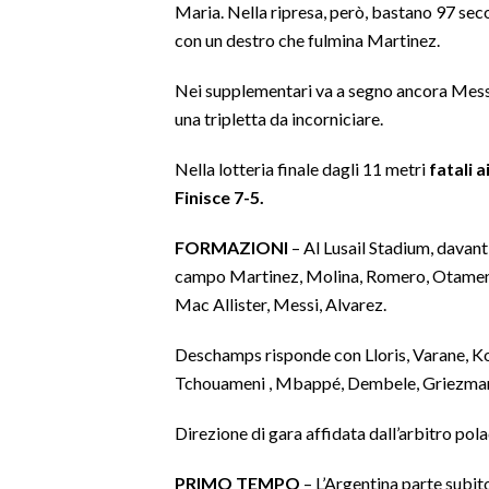
Maria. Nella ripresa, però, bastano 97 sec
con un destro che fulmina Martinez.
SPETTACOLI
Nei supplementari va a segno ancora Mess
GOSSIP
una tripletta da incorniciare.
SALUTE
Nella lotteria finale dagli 11 metri
fatali 
Finisce 7-5.
SARDEGNA TURISMO
FORMAZIONI
– Al Lusail Stadium, davant
SARDI NEL MONDO
campo Martinez, Molina, Romero, Otamendi
NOTIZIE
Mac Allister, Messi, Alvarez.
EVENTI
Deschamps risponde con Lloris, Varane, K
#CARAUNIONE
Tchouameni , Mbappé, Dembele, Griezman
3 MINUTI CON
Direzione di gara affidata dall’arbitro po
PRIMO TEMPO
– L’Argentina parte subit
INSULARITÀ