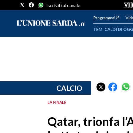
Iscriviti al canale
ProgrammaUS
Vid
TEMI CALDI DI OGG
METEO
COMUNI AL VOTO
VIDEO
FOTO
CALCIO
CRONACA SARDEGNA
LA FINALE
CAGLIARI
Qatar, trionfa l
PROVINCIA DI CAGLIARI
SULCIS IGLESIENTE