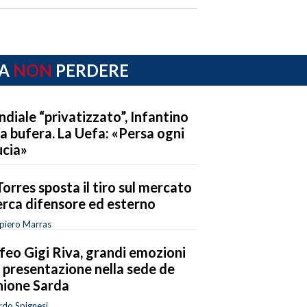
A
NON
PERDERE
diale “privatizzato”, Infantino
la bufera. La Uefa: «Persa ogni
ucia»
Torres sposta il tiro sul mercato
erca difensore ed esterno
piero Marras
feo Gigi Riva, grandi emozioni
a presentazione nella sede de
nione Sarda
rdo Spignesi