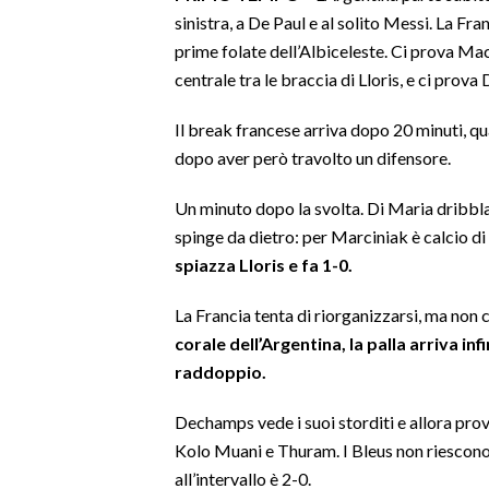
sinistra, a De Paul e al solito Messi. La Fr
INFO AZIENDE
prime folate dell’Albiceleste. Ci prova Mac
centrale tra le braccia di Lloris, e ci prova
ABBONATI
ANNUNCI
Il break francese arriva dopo 20 minuti, q
NECROLOGI
dopo aver però travolto un difensore.
PUBBLICITÀ
Un minuto dopo la svolta. Di Maria dribbla
SPIAGGE
spinge da dietro: per Marciniak è calcio di
STORE
spiazza Lloris e fa 1-0.
La Francia tenta di riorganizzarsi, ma non 
corale dell’Argentina, la palla arriva in
raddoppio.
Dechamps vede i suoi storditi e allora pr
Kolo Muani e Thuram. I Bleus non riescono
all’intervallo è 2-0.