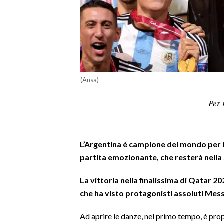
LAVORO
BANDI
SPORT IN SARDEGNA
SPORT
(Ansa)
RISULTATI E CLASSIFICHE
Per 
CALCIO
CALCIO REGIONALE
BASKET
L’Argentina è campione del mondo per la
VOLLEY
partita emozionante, che resterà nella 
MOTORI
La vittoria nella finalissima di Qatar 20
TENNIS
che ha visto protagonisti assoluti Me
ALTRI SPORT
Ad aprire le danze, nel primo tempo, è pro
CULTURA