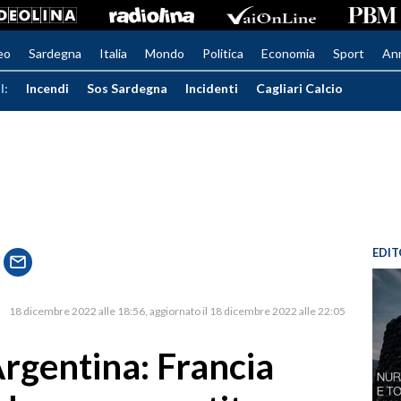
eo
Sardegna
Italia
Mondo
Politica
Economia
Sport
An
I:
Incendi
Sos Sardegna
Incidenti
Cagliari Calcio
EDIT
18 dicembre 2022 alle 18:56
aggiornato il 18 dicembre 2022 alle 22:05
’Argentina: Francia