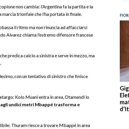
l copione non cambia: l’Argentina fa la partita e la
 marcia trionfale che l’ha portata in finale.
FIOR
abbassa il ritmo ma non rinuncia ad affacciarsi
ando Alvarez chiama l’estremo difensore francese
he predica calcio a sinistra e serve in mezzo, ma
.
esimo, con un tentativo di sinistro che finisce
Gig
Ele
letargo: Kolo Muani entra in area, Otamendi lo
mat
agli undici metri Mbappé trasforma e
d’It
ibile: Thuram riesce a trovare Mbappé in area